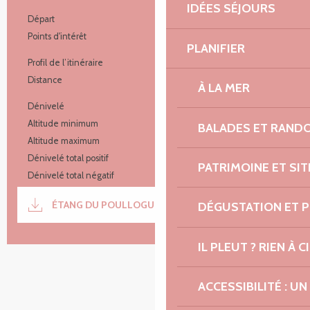
IDÉES SÉJOURS
Informations pratiques
Départ
Prat
Points d'intérêt
5
PLANIFIER
Profil de l’itinéraire
En boucle
Distance
1.2 km
À LA MER
Dénivelé
11 m
Altitude minimum
64 m
BALADES ET RAND
Altitude maximum
78 m
Dénivelé total positif
11 m
PATRIMOINE ET SI
Dénivelé total négatif
-11 m
Documentation
ÉTANG DU POULLOGUER
SECTI
DÉGUSTATION ET 
IL PLEUT ? RIEN À CI
11 m de Dénivelé
Dénivelé
ACCESSIBILITÉ : 