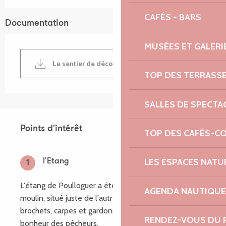
CAFÉS - BARS
Documentation
MUSÉES ET GALERI
Le sentier de découverte du Poulloguer
TOP DES TERRASS
SALLES DE SPECTA
Points d'intérêt
Points d'intérêt
TOP DES CAFÉS-C
LES ESPACES NATU
l'Etang
1
L'étang de Poulloguer a été creusé pour alimenter le
AGENDA NAUTIQUE
moulin, situé juste de l'autre côté de la route. Les
brochets, carpes et gardons qui y vivent font le
RENDEZ-VOUS DU 
bonheur des pêcheurs.