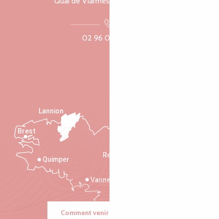
Quai de Viarmes, 22300 Lannion
02 96 05 60 70
Lannion
Brest
Saint-Malo
Rennes
Quimper
Vannes
Comment venir ?