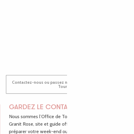
MARINE
ANTOINE
Contactez-nous ou passez nous voir dans nos Offices de
Tourisme
GARDEZ LE CONTACT !
Nous sommes l’Office de Tourisme Bretagne - Côte de
Granit Rose, site et guide officiel pour vous aider à
préparer votre week-end ou vos vacances à Lannion,