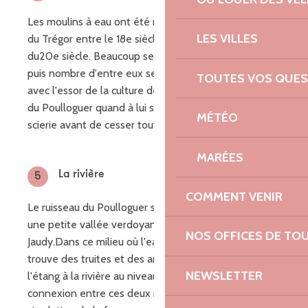
Les moulins à eau ont été nombreux sur les rivières
LES VILLES
du Trégor entre le 18e siècle et la seconde moitiée
du20e siècle. Beaucoup servaient à moudre le grain
puis nombre d'entre eux se sont mis à teiller le lin
TOUTES VOS QUES
avec l'essor de la culture de la fleur bleu. Le Moulin
du Poulloguer quand à lui servait à alimenter une
MÉTÉO
scierie avant de cesser toute activité en 1974.
MARÉES
La rivière
5
COMMENT VENIR
Le ruisseau du Poulloguer s'écoule paisiblement dans
une petite vallée verdoyante pour aller rejoindre le
NOS OFFICES DE TO
Jaudy.Dans ce milieu où l'eau est en mouvement, onn
trouve des truites et des anguilles. le passage de
NEWSLETTER
l'étang à la rivière au niveau du moulin limite la
connexion entre ces deux milieux et notament la