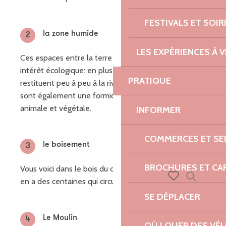
FESTIVALS ET SOIR
la zone humide
2
LES EXPÉRIENCES À V
Ces espaces entre la terre et l'eau ont un très grand
intérêt écologique: en plus de filter l'eau qu'elles
PRATIQUE
restituent peu à peu à la rivière (ici à l'étang), elles
sont également une formidable réserve de vie,
animale et végétale.
INFORMER
COMMERCES ET SE
le boisement
3
BROCHURES ET CA
Vous voici dans le bois du crapeau (Coat Touseg). Il y
en a des centaines qui circulent sur le site!
Recherch
Voir les favoris
SE DÉPLACER
Le Moulin
4
OÙ LOUER DES VÉL