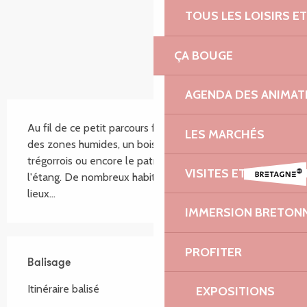
TOUS LES LOISIRS 
ÇA BOUGE
AGENDA DES ANIMAT
Description
Au fil de ce petit parcours familiale, vous découvrirez 
LES MARCHÉS
des zones humides, un boisement, le bocage 
trégorrois ou encore le patrimoine bâti au bord de 
VISITES ET DÉCOUV
l'étang. De nombreux habitants se cachent en ces 
lieux...
IMMERSION BRETON
PROFITER
Balisage
Itinéraire balisé
EXPOSITIONS