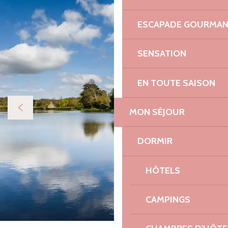
ESCAPADE GOURMA
SENSATION
EN TOUTE SAISON
MON SÉJOUR
DORMIR
HÔTELS
CAMPINGS