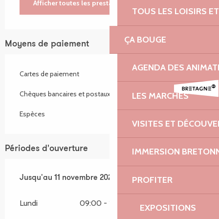
Afficher toutes les prestations
TOUS LES LOISIRS 
ÇA BOUGE
Moyens de paiement
AGENDA DES ANIMAT
Cartes de paiement
Chèques bancaires et postaux
LES MARCHÉS
Espèces
VISITES ET DÉCOUV
Périodes d'ouverture
IMMERSION BRETON
Du
Jusqu'au
6 février 2026
11 novembre 2026
au
11 novembre 2026
PROFITER
Lundi
09:00 - 13:00
14:00 - 19:00
EXPOSITIONS