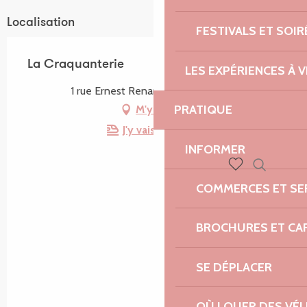
Localisation
FESTIVALS ET SOIR
La Craquanterie
LES EXPÉRIENCES À V
1 rue Ernest Renan, 22220 Tréguier
PRATIQUE
M'y rendre
J'y vais en train !
INFORMER
Recherch
Voir les favoris
COMMERCES ET SE
BROCHURES ET CA
SE DÉPLACER
OÙ LOUER DES VÉL