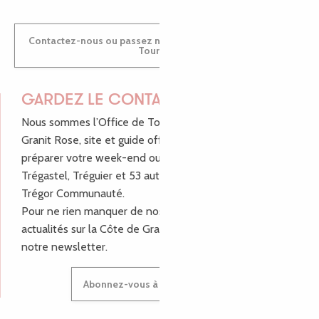
Contactez-nous ou passez nous voir dans nos Offices de
Tourisme
GARDEZ LE CONTACT !
Nous sommes l’Office de Tourisme Bretagne - Côte de
Granit Rose, site et guide officiel pour vous aider à
préparer votre week-end ou vos vacances à Lannion,
Trégastel, Tréguier et 53 autres communes de Lannion-
Trégor Communauté.
Pour ne rien manquer de nos bons plans et nos
actualités sur la Côte de Granit Rose, inscrivez-vous à
notre newsletter.
Abonnez-vous à notre newsletter