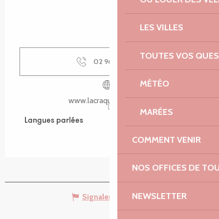
LES VILLES
TOUTES VOS QUES
02 96 92 32
▒▒
MÉTÉO
www.lacraquanterie.com
MARÉES
Langues parlées
Langues parlées
COMMENT VENIR
NOS OFFICES DE TO
NEWSLETTER
Signaler une erreur