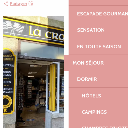
Ajouter aux favoris
Partager
ESCAPADE GOURMA
SENSATION
EN TOUTE SAISON
MON SÉJOUR
DORMIR
HÔTELS
CAMPINGS