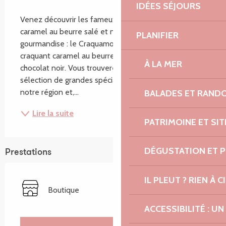
Description
IDÉES SÉJOURS
Venez découvrir les fameux Craquants, notre crème 
caramel au beurre salé et notre dernière 
PLANIFIER
gourmandise : le Craquamour, alliance subtile du 
craquant caramel au beurre salé et d'un nappage 
À LA MER
chocolat noir. Vous trouverez également une 
sélection de grandes spécialités gastronomiques de 
notre région et,...
BALADES ET RAND
Lire la suite
PATRIMOINE ET SI
DÉGUSTATION ET 
Prestations
IL PLEUT ? RIEN À CI
Boutique
ACCESSIBILITÉ : 