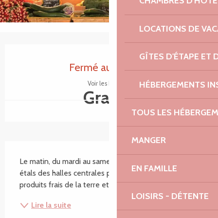
CHAMBRES D'HÔTE
LOCATIONS DE VA
Ouverture et coordonnées
GÎTES D'ÉTAPE ET
Fermé aujourd'hui
HÉBERGEMENTS IN
Voir les horaires
Gratuit
TOUS LES HÉBERGE
MANGER
Description
Le matin, du mardi au samedi. Depuis cent ans, les 
EN FAMILLE
étals des halles centrales présentent les fameux 
produits frais de la terre et de la mer.
LOISIRS - DÉTENTE
Lire la suite