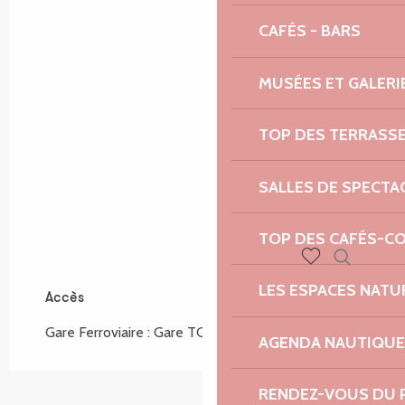
CAFÉS - BARS
MUSÉES ET GALERI
TOP DES TERRASS
SALLES DE SPECTA
TOP DES CAFÉS-C
Recherch
Voir les favoris
LES ESPACES NATU
Accès
Accès
Gare Ferroviaire : Gare TGV Lannion à 500m
AGENDA NAUTIQUE
RENDEZ-VOUS DU 