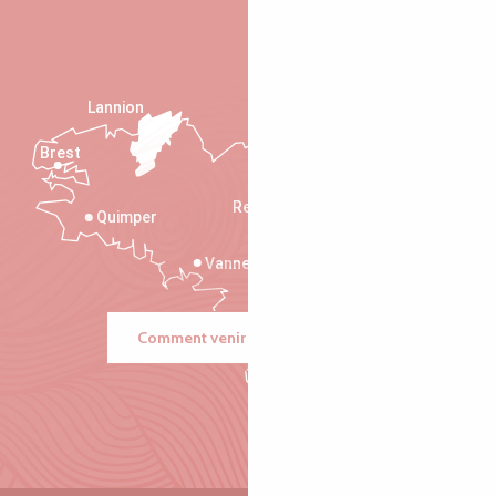
Lannion
Brest
Saint-Malo
Rennes
Quimper
Vannes
Comment venir ?