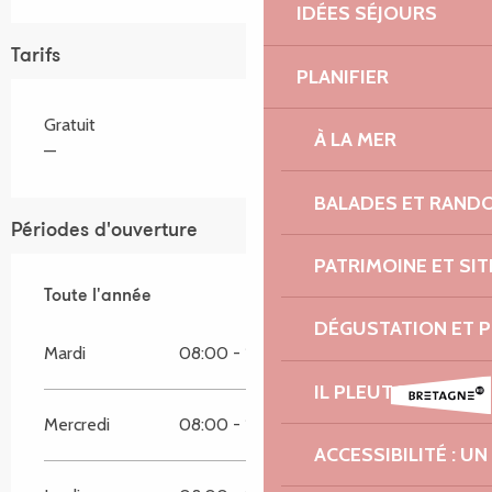
IDÉES SÉJOURS
Tarifs
PLANIFIER
Gratuit
À LA MER
—
BALADES ET RAND
Périodes d'ouverture
PATRIMOINE ET SI
Toute l'année
Toute l'année
DÉGUSTATION ET 
Mardi
08:00 - 13:00
IL PLEUT ? RIEN À CI
Mercredi
08:00 - 13:00
ACCESSIBILITÉ : 