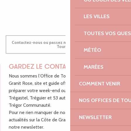
ANTOINE
LES VILLES
TOUTES VOS QUES
Contactez-nous ou passez nous voir dans nos Offices de
Tourisme
MÉTÉO
MARÉES
GARDEZ LE CONTACT !
Nous sommes l’Office de Tourisme Bretagne - Côte de
COMMENT VENIR
Granit Rose, site et guide officiel pour vous aider à
préparer votre week-end ou vos vacances à Lannion,
Trégastel, Tréguier et 53 autres communes de Lannion-
NOS OFFICES DE TO
Trégor Communauté.
Pour ne rien manquer de nos bons plans et nos
NEWSLETTER
actualités sur la Côte de Granit Rose, inscrivez-vous à
notre newsletter.