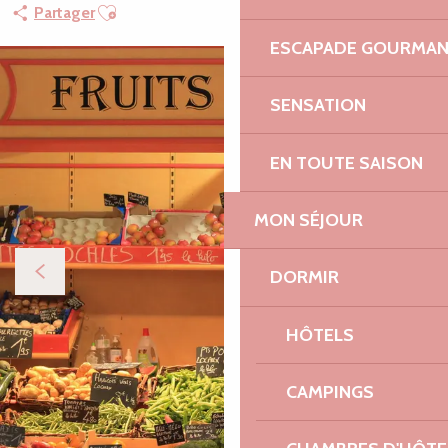
Ajouter aux favoris
Partager
ESCAPADE GOURMA
SENSATION
EN TOUTE SAISON
MON SÉJOUR
DORMIR
HÔTELS
CAMPINGS