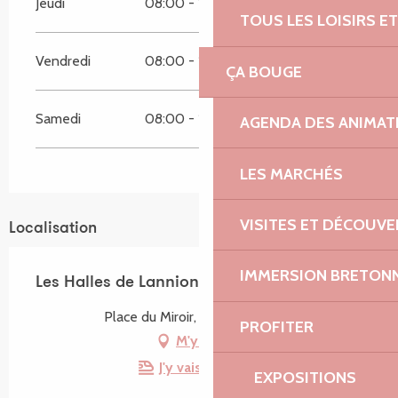
Jeudi
08:00 - 13:00
TOUS LES LOISIRS 
Vendredi
08:00 - 13:00
ÇA BOUGE
Samedi
08:00 - 13:00
AGENDA DES ANIMAT
LES MARCHÉS
VISITES ET DÉCOUV
Localisation
IMMERSION BRETON
Les Halles de Lannion
Place du Miroir, 22300 Lannion
PROFITER
M'y rendre
J'y vais en train !
EXPOSITIONS