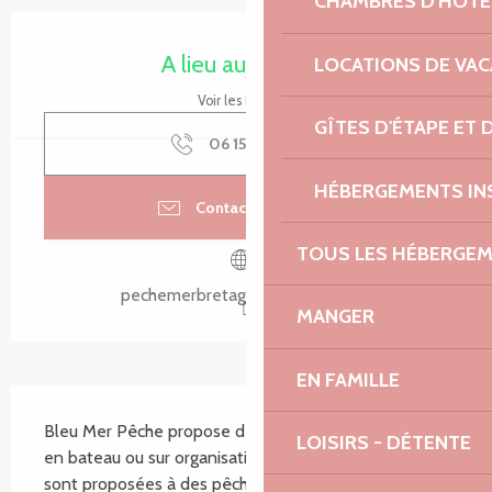
CHAMBRES D'HÔTE
Ouverture et coordonnées
A lieu aujourd'hui
LOCATIONS DE VA
Voir les horaires
GÎTES D'ÉTAPE ET
06 15 05 02
▒▒
HÉBERGEMENTS IN
Contacter par email
TOUS LES HÉBERGE
pechemerbretagne.blogspot.com
MANGER
EN FAMILLE
Description
Bleu Mer Pêche propose des sorties pêches en mer, 
LOISIRS - DÉTENTE
en bateau ou sur organisation spécifique. Les sorties 
sont proposées à des pêcheurs confirmés ayant déjà 