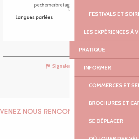
pechemerbretagne.blogspot.com
FESTIVALS ET SOIR
Langues parlées
Langues parlées
LES EXPÉRIENCES À V
PRATIQUE
Signaler une erreur
INFORMER
COMMERCES ET SE
BROCHURES ET CA
VENEZ NOUS RENCONTRER !
SE DÉPLACER
OÙ LOUER DES VÉL