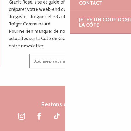
Granit Rose, site et guide officiel pour vous aider à
CONTACT
préparer votre week-end ou vos vacances à Lannion,
Trégastel, Tréguier et 53 autres communes de Lannion-
JETER UN COUP D'ŒI
Trégor Communauté.
LA CÔTE
Pour ne rien manquer de nos bons plans et nos
actualités sur la Côte de Granit Rose, inscrivez-vous à
notre newsletter.
Abonnez-vous à notre newsletter
Restons connectés