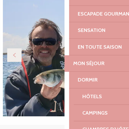
ESCAPADE GOURMA
SENSATION
EN TOUTE SAISON
MON SÉJOUR
DORMIR
HÔTELS
CAMPINGS