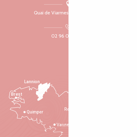
Quai de Viarmes, 22300 Lannion
02 96 05 60 70
Lannion
Brest
Saint-Malo
Rennes
Quimper
Vannes