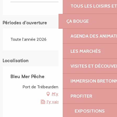
TOUS LES LOISIRS 
ÇA BOUGE
Périodes d'ouverture
AGENDA DES ANIMAT
Toute l'année 2026
LES MARCHÉS
Localisation
VISITES ET DÉCOUV
Bleu Mer Pêche
IMMERSION BRETON
Port de Trébeurden, 22560 Trébeurden
M'y rendre
PROFITER
J'y vais en train !
EXPOSITIONS