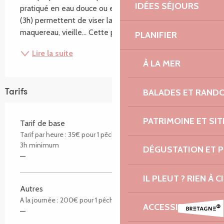
IDÉES SÉJOURS
pratiqué en eau douce ou en mer. Les sorties courtes 
(3h) permettent de viser la pêche du bar, lieu, 
maquereau, vieille... Cette pêche sportive...
PLANIFIER
Lire la suite
À LA MER
BALADES ET RAND
Tarifs
PATRIMOINE ET SI
Tarif de base
Tarif par heure : 35€ pour 1 pêcheur / 50€ pour 2 pêcheurs /
3h minimum
DÉGUSTATION ET 
—
IL PLEUT ? RIEN À CI
Autres
A la journée : 200€ pour 1 pêcheur / 300€ pour 2 pêcheurs
ACCESSIBILITÉ : 
—