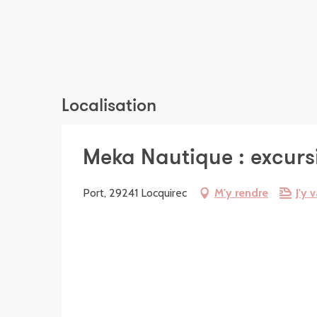
Localisation
Meka Nautique : excurs
Port, 29241 Locquirec
M'y rendre
J'y v