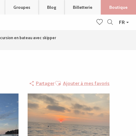
Groupes
Blog
Billetterie
Boutique
FR
Recherche
Voir les favoris
cursion en bateau avec skipper
Ajouter aux favoris
Partager
Ajouter à mes favoris