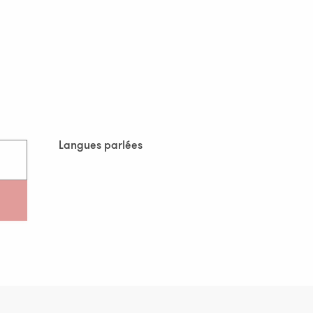
Langues parlées
Langues parlées