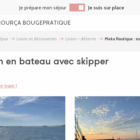
Je prépare mon séjour
Je suis sur place
JOUR
ÇA BOUGE
PRATIQUE
jour
Loisirs et découvertes
Loisirs – détente
Meka Nautique : ex
n en bateau avec skipper
n train !