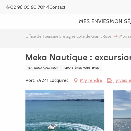
Aller
02 96 05 60 70
Contact
au
contenu
MES ENVIES
MON SÉ
principal
Office de Tourisme Bretagne Côte de Granit Rose
Mon sé
Meka Nautique : excursio
BATEAUX À MOTEUR
CROISIÈRES MARITIMES
Port, 29241 Locquirec
M'y rendre
J'y vais e