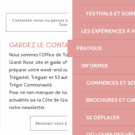
FESTIVALS ET SOIR
Contactez-nous ou passez nous voir dans nos Offices de
Tourisme
LES EXPÉRIENCES À V
GARDEZ LE CONTACT !
PRATIQUE
Nous sommes l’Office de Tourisme Bretagne - Côte de
Granit Rose, site et guide officiel pour vous aider à
INFORMER
préparer votre week-end ou vos vacances à Lannion,
Trégastel, Tréguier et 53 autres communes de Lannion-
COMMERCES ET SE
Trégor Communauté.
Pour ne rien manquer de nos bons plans et nos
BROCHURES ET CA
actualités sur la Côte de Granit Rose, inscrivez-vous à
notre newsletter.
SE DÉPLACER
Abonnez-vous à notre newsletter
OÙ LOUER DES VÉL