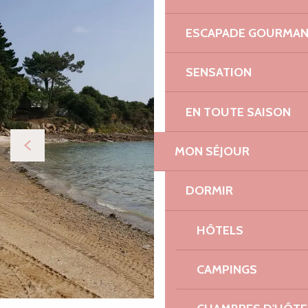
ESCAPADE GOURMA
SENSATION
EN TOUTE SAISON
MON SÉJOUR
DORMIR
HÔTELS
CAMPINGS