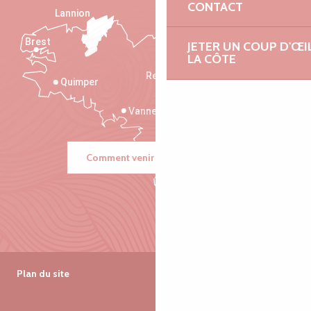
CONTACT
Lannion
Brest
JETER UN COUP D'ŒI
Saint-Malo
LA CÔTE
Rennes
Quimper
Vannes
Comment venir ?
Plan du site