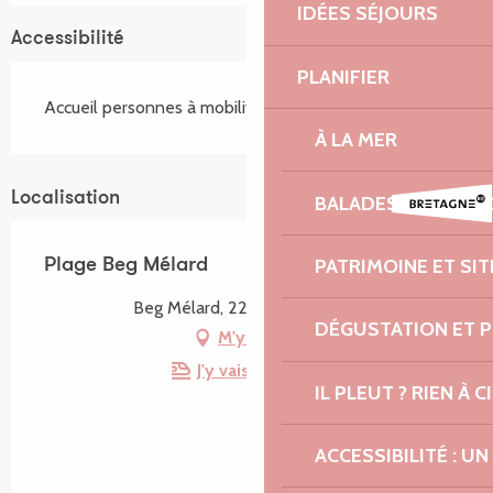
IDÉES SÉJOURS
Accessibilité
PLANIFIER
Accueil personnes à mobilité réduite
À LA MER
Localisation
BALADES ET RAND
PATRIMOINE ET SI
Plage Beg Mélard
Beg Mélard, 22610 Lanmodez
DÉGUSTATION ET 
M'y rendre
J'y vais en train !
IL PLEUT ? RIEN À CI
ACCESSIBILITÉ : 