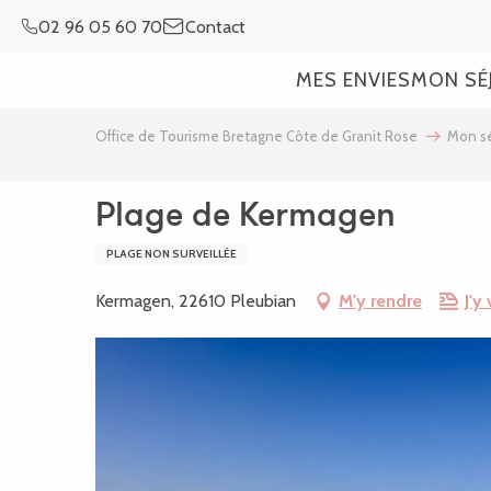
Aller
02 96 05 60 70
Contact
au
contenu
MES ENVIES
MON SÉ
principal
Office de Tourisme Bretagne Côte de Granit Rose
Mon sé
Plage de Kermagen
PLAGE NON SURVEILLÉE
Kermagen, 22610 Pleubian
M'y rendre
J'y 