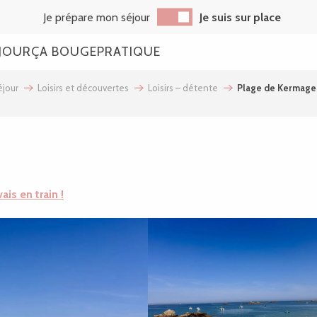
Je prépare mon séjour
Je suis sur place
JOUR
ÇA BOUGE
PRATIQUE
jour
Loisirs et découvertes
Loisirs – détente
Plage de Kermage
vais en train !