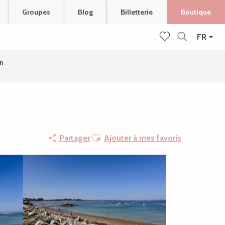
Groupes
Blog
Billetterie
Boutique
FR
Recherche
Voir les favoris
n
Ajouter aux favoris
Partager
Ajouter à mes favoris