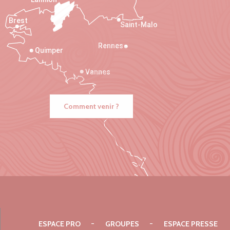
Brest
Saint-Malo
Rennes
Quimper
Vannes
Comment venir ?
ESPACE PRO
GROUPES
ESPACE PRESSE