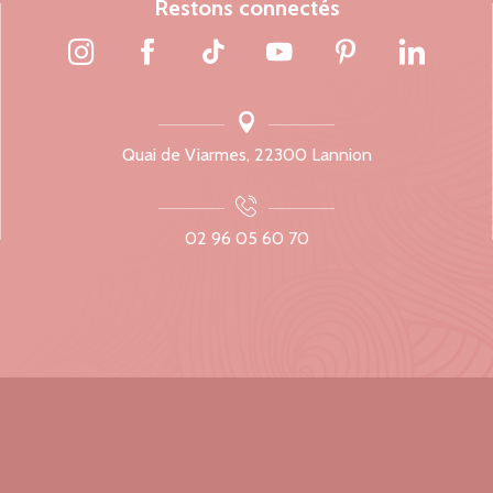
Restons connectés
Quai de Viarmes, 22300 Lannion
02 96 05 60 70