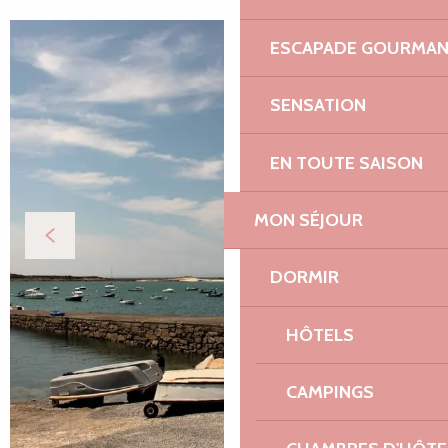
ESCAPADE GOURMA
SENSATION
EN TOUTE SAISON
MON SÉJOUR
DORMIR
HÔTELS
CAMPINGS