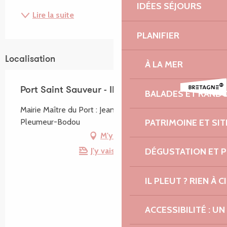
IDÉES SÉJOURS
Lire la suite
PLANIFIER
Localisation
À LA MER
Port Saint Sauveur - Ile Grande
BALADES ET RAND
Mairie Maître du Port : Jean Marc Le Hir, 22560
PATRIMOINE ET SI
Pleumeur-Bodou
M'y rendre
DÉGUSTATION ET 
J'y vais en train !
IL PLEUT ? RIEN À CI
ACCESSIBILITÉ : 