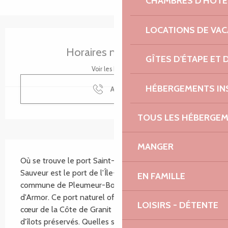
CHAMBRES D'HÔTE
LOCATIONS DE VA
Ouverture et coordonnées
Horaires non définis
GÎTES D'ÉTAPE ET
Voir les horaires
HÉBERGEMENTS IN
Appeler
TOUS LES HÉBERGE
Description
MANGER
Où se trouve le port Saint-Sauveur ? Le port Saint-
Sauveur est le port de l'Île-Grande, située sur la 
EN FAMILLE
commune de Pleumeur-Bodou, dans les Côtes-
d'Armor. Ce port naturel offre un abri authentique au 
LOISIRS - DÉTENTE
cœur de la Côte de Granit Rose, face à un archipel 
d'îlots préservés. Quelles sont les capacités...