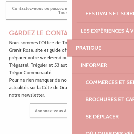
Contactez-nous ou passez nous voir dans nos Offices de
Tourisme
FESTIVALS ET SOIR
LES EXPÉRIENCES À V
GARDEZ LE CONTACT !
Nous sommes l’Office de Tourisme Bretagne - Côte de
PRATIQUE
Granit Rose, site et guide officiel pour vous aider à
préparer votre week-end ou vos vacances à Lannion,
INFORMER
Trégastel, Tréguier et 53 autres communes de Lannion-
Trégor Communauté.
Pour ne rien manquer de nos bons plans et nos
COMMERCES ET SE
actualités sur la Côte de Granit Rose, inscrivez-vous à
notre newsletter.
BROCHURES ET CA
Abonnez-vous à notre newsletter
SE DÉPLACER
OÙ LOUER DES VÉL