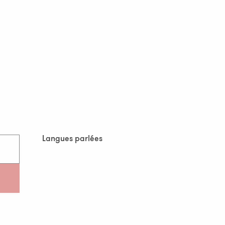
Langues parlées
Langues parlées