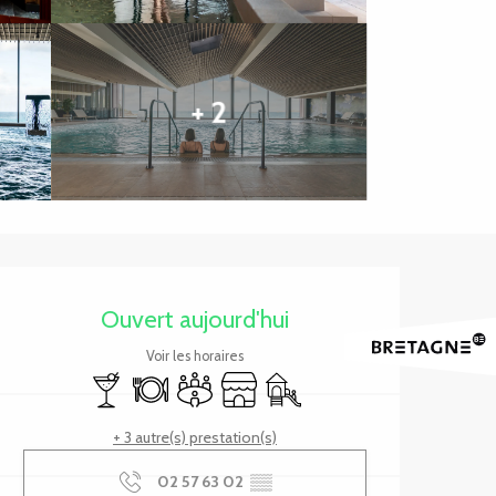
+ 2
Ouverture et coordonnée
Ouvert aujourd'hui
Voir les horaires
Bar / Buvette
Restaurant
Salle de réunion
Boutique
Jeux pour enfants / Espace jeu
+ 3 autre(s) prestation(s)
02 57 63 02
▒▒