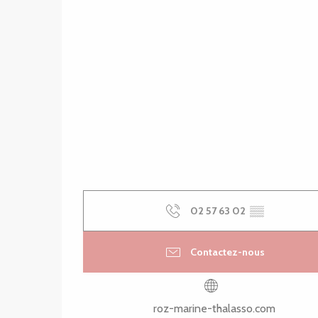
02 57 63 02
▒▒
Contactez-nous
roz-marine-thalasso.com