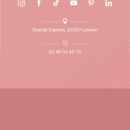
Quai de Viarmes, 22300 Lannion
02 96 05 60 70