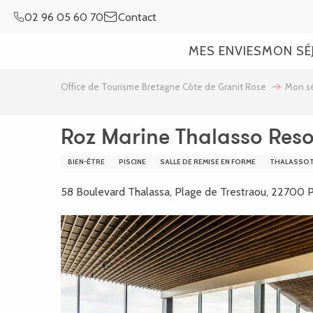
Aller
02 96 05 60 70
Contact
au
contenu
MES ENVIES
MON SÉ
principal
Office de Tourisme Bretagne Côte de Granit Rose
Mon sé
Roz Marine Thalasso Reso
BIEN-ÊTRE
PISCINE
SALLE DE REMISE EN FORME
THALASSOT
58 Boulevard Thalassa, Plage de Trestraou, 22700 