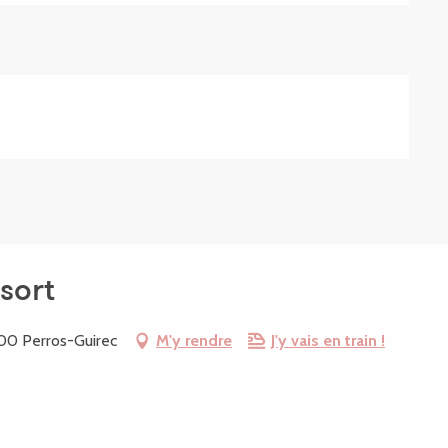
sort
700 Perros-Guirec
M'y rendre
J'y vais en train !