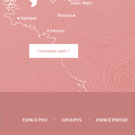
Brest
Saint-Malo
Rennes
Quimper
Vannes
Comment venir ?
ESPACE PRO
GROUPES
ESPACE PRESSE