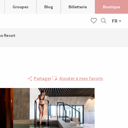
Groupes
Blog
Billetterie
Boutique
FR
Recherche
Voir les favoris
so Resort
Ajouter aux favoris
Partager
Ajouter à mes favoris