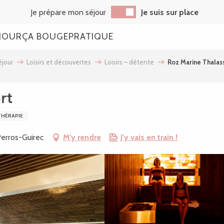
Je prépare mon séjour
Je suis sur place
JOUR
ÇA BOUGE
PRATIQUE
jour
Loisirs et découvertes
Loisirs – détente
Roz Marine Thalas
rt
HÉRAPIE
Perros-Guirec
M'y rendre
J'y vais en train !