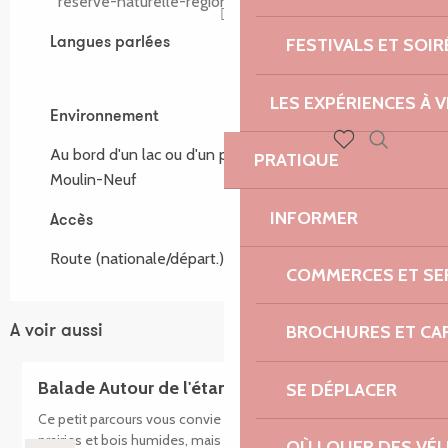
reserve-naturelle-regionale-plounerin.n2000.fr
FESTIVALS ET SOIR
Langues parlées
Langues parlées
LES EXPÉRIENCES À V
Environnement
Environnement
Au bord d'un lac ou d'un plan d'eau :
Etang du
PRATIQUE
Recherch
Voir les favoris
Moulin-Neuf
INFORMER
Accès
Accès
Route (nationale/départ.) : RN 12
COMMERCES ET SE
BROCHURES ET CA
A voir aussi
Balade Autour de l'étang du Moulin Neuf
SE DÉPLACER
Ce petit parcours vous convie à un voyage entre landes,
prairies et bois humides, mais les pieds toujours au sec !
OÙ LOUER DES VÉL