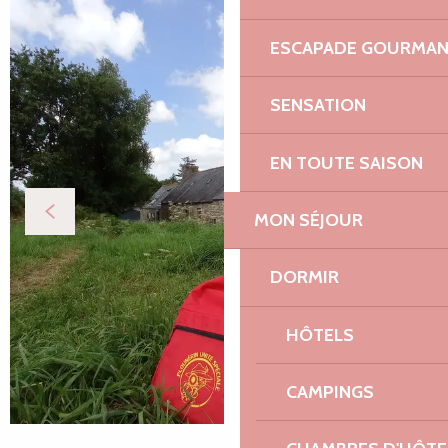
ESCAPADE GOURMA
SENSATION
EN TOUTE SAISON
MON SÉJOUR
DORMIR
HÔTELS
CAMPINGS