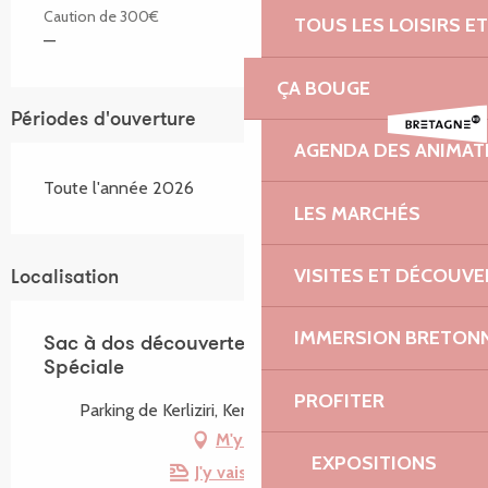
Caution de 300€
TOUS LES LOISIRS 
—
ÇA BOUGE
Périodes d'ouverture
AGENDA DES ANIMAT
Toute l'année 2026
LES MARCHÉS
VISITES ET DÉCOUV
Localisation
IMMERSION BRETON
Sac à dos découverte - Plounérin Unité
Spéciale
PROFITER
Parking de Kerliziri, Kerliziri, 22780 Plounérin
M'y rendre
EXPOSITIONS
J'y vais en train !