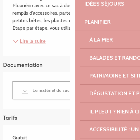
IDÉES SÉJOURS
Plounérin avec ce sac à dos. Equipé de 6 sachets 
remplis d’accessoires, partez à la découverte des 
petites bêtes, les plantes et de l’histoire du lieu. 
PLANIFIER
Etape par étape, vous utiliserez les...
À LA MER
Lire la suite
BALADES ET RAND
Documentation
PATRIMOINE ET SI
Le matériel du sac à dos découverte
DÉGUSTATION ET 
IL PLEUT ? RIEN À CI
Tarifs
ACCESSIBILITÉ : 
Gratuit