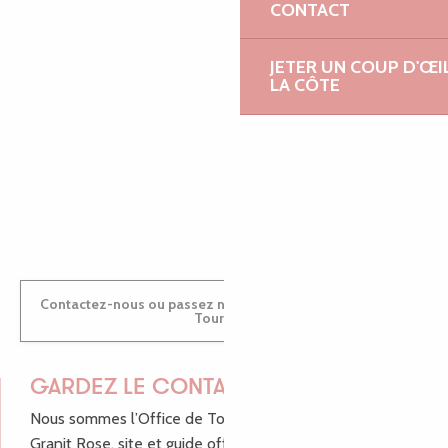
EMILIE
CONTACT
JETER UN COUP D'ŒI
LA CÔTE
MARINE
ANTOINE
Contactez-nous ou passez nous voir dans nos Offices de
Tourisme
GARDEZ LE CONTACT !
Nous sommes l’Office de Tourisme Bretagne - Côte de
Granit Rose, site et guide officiel pour vous aider à