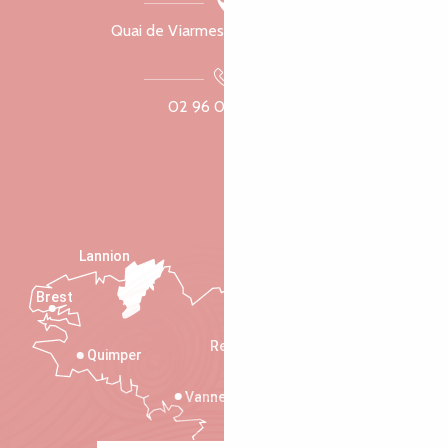
Quai de Viarmes, 22300 Lannion
02 96 05 60 70
Lannion
Brest
Saint-Malo
Rennes
Quimper
Vannes