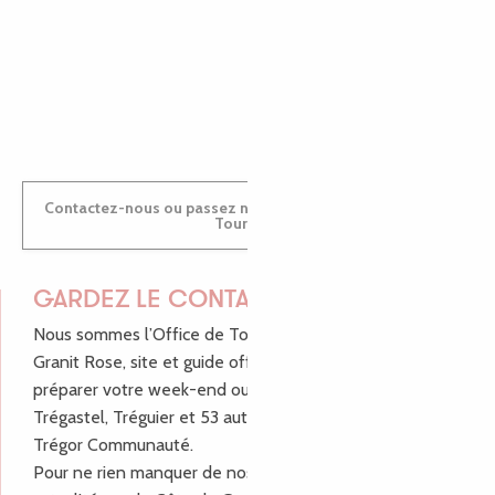
ANTOINE
Contactez-nous ou passez nous voir dans nos Offices de
Tourisme
GARDEZ LE CONTACT !
Nous sommes l’Office de Tourisme Bretagne - Côte de
Granit Rose, site et guide officiel pour vous aider à
préparer votre week-end ou vos vacances à Lannion,
Trégastel, Tréguier et 53 autres communes de Lannion-
Trégor Communauté.
Pour ne rien manquer de nos bons plans et nos