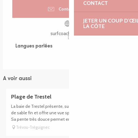
CONTACT
Contactez-nous
JETER UN COUP D'ŒI
LA CÔTE
surfcoachtregor.fr
Langues parlées
Langues parlées
A voir aussi
Plage de Trestel
La baie de Trestel présente, sur 1 km, une magnifique plage
de sable fin et offre une vue splendide sur Tomé et les 7 îles.
Sa pente très douce permet en toute sécurité jeux et...
Trévou-Tréguignec