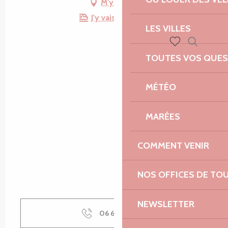
M'y rendre
J'y vais en train !
LES VILLES
Recherch
Voir les favoris
TOUTES VOS QUES
MÉTÉO
MARÉES
COMMENT VENIR
NOS OFFICES DE TO
NEWSLETTER
06 61 76 12
▒▒