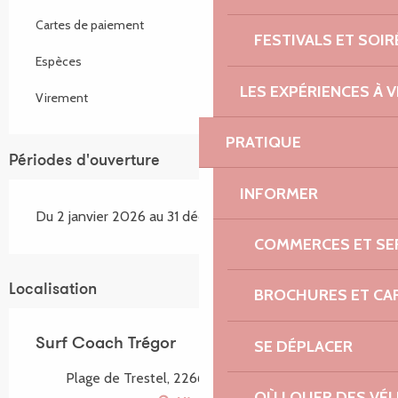
Cartes de paiement
FESTIVALS ET SOIR
Espèces
LES EXPÉRIENCES À V
Virement
PRATIQUE
Périodes d'ouverture
INFORMER
Du 2 janvier 2026 au 31 décembre 2026
COMMERCES ET SE
Localisation
BROCHURES ET CA
Surf Coach Trégor
SE DÉPLACER
Plage de Trestel, 22660 Trévou-Tréguignec
OÙ LOUER DES VÉL