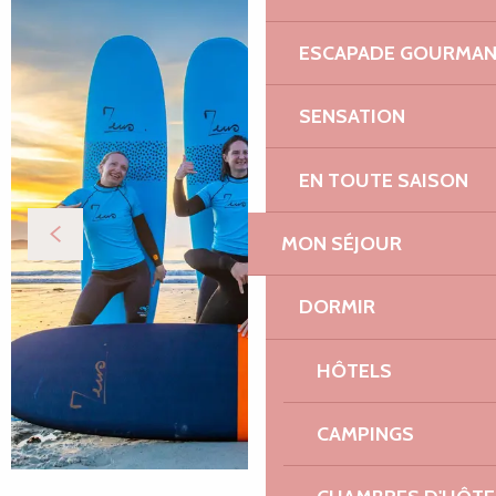
ESCAPADE GOURMA
SENSATION
EN TOUTE SAISON
MON SÉJOUR
DORMIR
HÔTELS
CAMPINGS