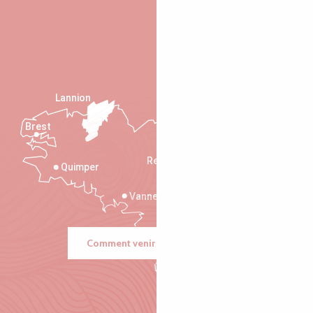
Lannion
Brest
Saint-Malo
Rennes
Quimper
Vannes
Comment venir ?