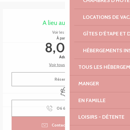
CHAMBRES D'HÔTE
Ouverture et coordonnées
LOCATIONS DE VA
A lieu aujourd'hui
Voir les horaires
GÎTES D'ÉTAPE ET
À partir de
8,00 €
HÉBERGEMENTS IN
Adulte
Voir tous les tarifs
TOUS LES HÉBERGE
Réserver
MANGER
Animaux acceptés
EN FAMILLE
06 61 76 12
▒▒
LOISIRS - DÉTENTE
Contacter par email