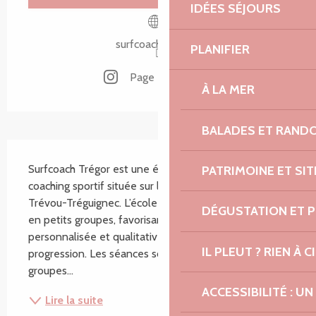
IDÉES SÉJOURS
surfcoachtregor.fr
PLANIFIER
Page Instagram
À LA MER
BALADES ET RAND
Description
Surfcoach Trégor est une école de surf et de 
PATRIMOINE ET SI
coaching sportif située sur la plage de Trestel, à 
Trévou-Tréguignec. L’école propose des cours de surf 
DÉGUSTATION ET 
en petits groupes, favorisant une approche 
personnalisée et qualitative, de la découverte à la 
IL PLEUT ? RIEN À CI
progression. Les séances sont organisées en 
groupes...
ACCESSIBILITÉ : 
Lire la suite