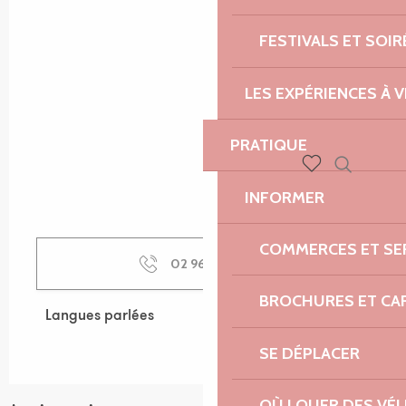
FESTIVALS ET SOIR
LES EXPÉRIENCES À V
PRATIQUE
Recherch
Voir les favoris
INFORMER
COMMERCES ET SE
02 96 05 60
▒▒
BROCHURES ET CA
Langues parlées
Langues parlées
SE DÉPLACER
OÙ LOUER DES VÉL