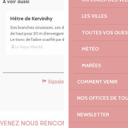
A voir aussi
LES VILLES
Hêtre de Kervinihy
Ses branches sinueuses, ses dimensions imposantes (25 m
TOUTES VOS QUES
de haut pour 20 m d’envergure) en font un hêtre étonnant.
Le tronc de l'arbre scarifié par des amoureux apporte un...
Le Vieux-Marché
MÉTÉO
MARÉES
COMMENT VENIR
Signaler une erreur
NOS OFFICES DE TO
NEWSLETTER
VENEZ NOUS RENCONTRER !