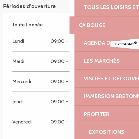
Périodes d'ouverture
TOUS LES LOISIRS 
ÇA BOUGE
Toute l'année
Toute l'année
Lundi
09:00 - 18:00
AGENDA DES ANIMAT
LES MARCHÉS
Mardi
09:00 - 18:00
VISITES ET DÉCOUV
Mercredi
09:00 - 18:00
IMMERSION BRETON
Jeudi
09:00 - 18:00
PROFITER
Vendredi
09:00 - 18:00
EXPOSITIONS