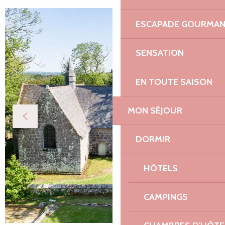
ESCAPADE GOURMA
SENSATION
EN TOUTE SAISON
MON SÉJOUR
DORMIR
HÔTELS
CAMPINGS