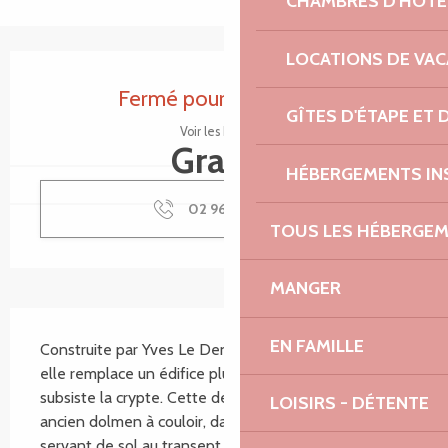
CHAMBRES D'HÔTE
LOCATIONS DE VA
Ouverture et coordonnées
Fermé pour aujourd'hui
GÎTES D'ÉTAPE ET
Voir les horaires
Gratuit
HÉBERGEMENTS IN
02 96 05 60
▒▒
TOUS LES HÉBERGE
MANGER
Description
EN FAMILLE
Construite par Yves Le Denmat entre 1703 et 1714, 
elle remplace un édifice plus ancien, dont seule 
subsiste la crypte. Cette dernière est en fait un 
LOISIRS - DÉTENTE
ancien dolmen à couloir, datant du néolithique et 
servant de sol au transept sud de la chapelle des 