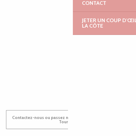
CONTACT
JETER UN COUP D'ŒI
EMILIE
LA CÔTE
MARINE
ANTOINE
Contactez-nous ou passez nous voir dans nos Offices de
Tourisme