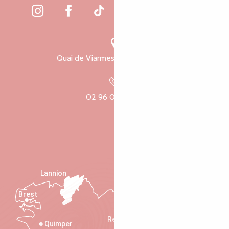
Quai de Viarmes, 22300 Lannion
02 96 05 60 70
Lannion
Brest
Saint-Malo
Rennes
Quimper