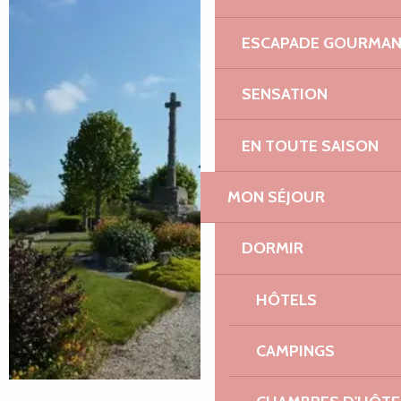
ESCAPADE GOURMA
SENSATION
EN TOUTE SAISON
MON SÉJOUR
DORMIR
HÔTELS
CAMPINGS