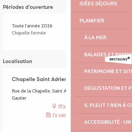
IDÉES SÉJOURS
Périodes d'ouverture
PLANIFIER
Toute l'année 2026
Chapelle fermée
À LA MER
BALADES ET RAND
Localisation
PATRIMOINE ET SI
Chapelle Saint Adrien
DÉGUSTATION ET 
Rue de la Chapelle, Saint Adrien, 22740 Pleumeur-
Gautier
IL PLEUT ? RIEN À CI
M'y rendre
J'y vais en train !
ACCESSIBILITÉ : 