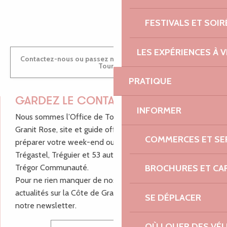
ANTOINE
FESTIVALS ET SOIR
LES EXPÉRIENCES À V
Contactez-nous ou passez nous voir dans nos Offices de
Tourisme
PRATIQUE
GARDEZ LE CONTACT !
INFORMER
Nous sommes l’Office de Tourisme Bretagne - Côte de
Granit Rose, site et guide officiel pour vous aider à
COMMERCES ET SE
préparer votre week-end ou vos vacances à Lannion,
Trégastel, Tréguier et 53 autres communes de Lannion-
BROCHURES ET CA
Trégor Communauté.
Pour ne rien manquer de nos bons plans et nos
actualités sur la Côte de Granit Rose, inscrivez-vous à
SE DÉPLACER
notre newsletter.
OÙ LOUER DES VÉL