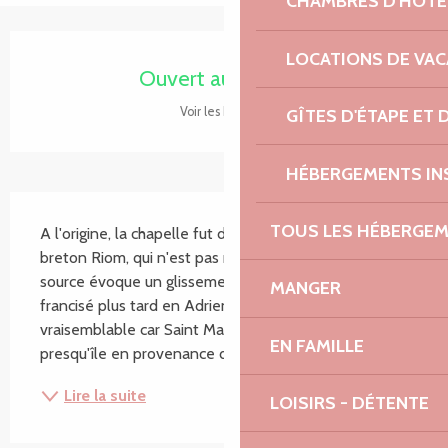
CHAMBRES D'HÔTE
Ouverture et coordonnées
LOCATIONS DE VA
Ouvert aujourd'hui
Voir les horaires
GÎTES D'ÉTAPE ET
HÉBERGEMENTS IN
Description
TOUS LES HÉBERGE
A l'origine, la chapelle fut dédiée au culte du saint 
breton Riom, qui n'est pas reconnu par l'Eglise. Une 
source évoque un glissement vers Rhian/Rhien 
MANGER
francisé plus tard en Adrien ce qui semble 
vraisemblable car Saint Maudez, débarqué sur la 
EN FAMILLE
presqu'île en provenance d'Irlande, aurait eu un...
Lire la suite
LOISIRS - DÉTENTE