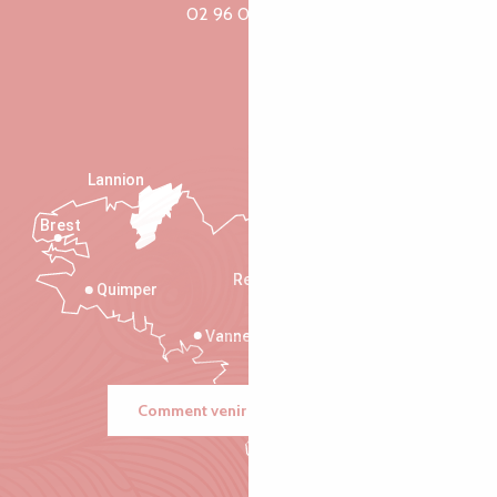
02 96 05 60 70
Lannion
Brest
Saint-Malo
Rennes
Quimper
Vannes
Comment venir ?