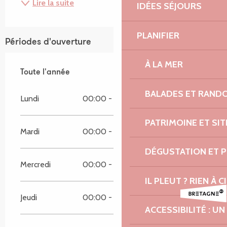
Lire la suite
IDÉES SÉJOURS
PLANIFIER
Périodes d'ouverture
À LA MER
Toute l'année
Toute l'année
BALADES ET RAND
Lundi
00:00 - 00:00
PATRIMOINE ET SI
Mardi
00:00 - 00:00
DÉGUSTATION ET 
Mercredi
00:00 - 00:00
IL PLEUT ? RIEN À CI
Jeudi
00:00 - 00:00
ACCESSIBILITÉ : 