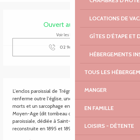
CHAMBRES D'HÔTE
Ouverture et coordonnées
LOCATIONS DE VA
Ouvert aujourd'hui
Voir les horaires
GÎTES D'ÉTAPE ET
02 96 47 92
▒▒
HÉBERGEMENTS IN
TOUS LES HÉBERGE
Description
MANGER
L'enclos paroissial de Trégrom, clos d'un mur, 
renferme outre l'église, une croix, un monument aux 
morts et un sarcophage en granite datable du Haut 
EN FAMILLE
Moyen-Age (dit tombeau de Saint-Brandan). L'église 
paroissiale, dédiée à Saint-Brandan a été en partie 
LOISIRS - DÉTENTE
reconstruite en 1895 et 1896 sur les plans de...