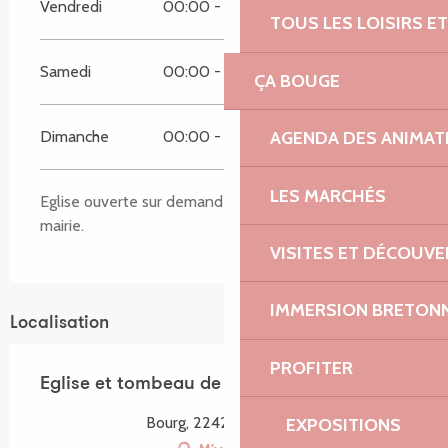
Vendredi
00:00 - 00:00
TOUS LES LOISIRS 
Samedi
00:00 - 00:00
ÇA BOUGE
AGENDA DES ANIMAT
Dimanche
00:00 - 00:00
LES MARCHÉS
Eglise ouverte sur demande et RDV auprès de la
mairie.
VISITES ET DÉCOUV
IMMERSION BRETON
Localisation
PROFITER
Eglise et tombeau de Saint-Brandan
Bourg, 22420 Trégrom
EXPOSITIONS