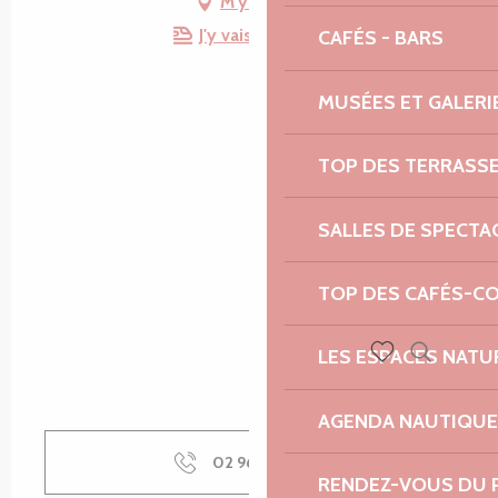
M'y rendre
J'y vais en train !
CAFÉS - BARS
MUSÉES ET GALERI
TOP DES TERRASS
SALLES DE SPECTA
TOP DES CAFÉS-C
LES ESPACES NATU
Recherch
Voir les favoris
AGENDA NAUTIQUE
02 96 47 92
▒▒
RENDEZ-VOUS DU 