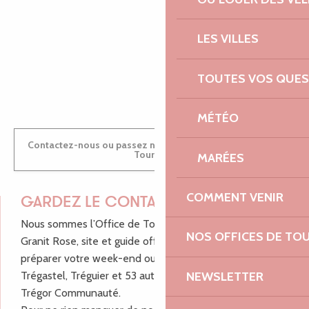
MARINE
LES VILLES
ANTOINE
TOUTES VOS QUES
MÉTÉO
Contactez-nous ou passez nous voir dans nos Offices de
Tourisme
MARÉES
COMMENT VENIR
GARDEZ LE CONTACT !
Nous sommes l’Office de Tourisme Bretagne - Côte de
NOS OFFICES DE TO
Granit Rose, site et guide officiel pour vous aider à
préparer votre week-end ou vos vacances à Lannion,
NEWSLETTER
Trégastel, Tréguier et 53 autres communes de Lannion-
Trégor Communauté.