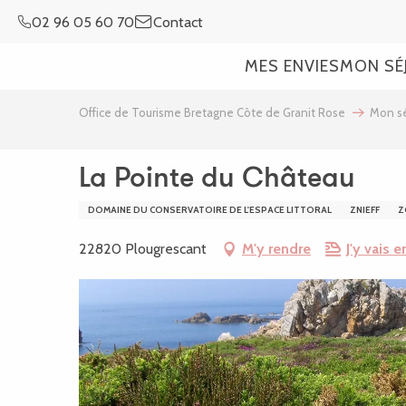
Aller
02 96 05 60 70
Contact
au
contenu
MES ENVIES
MON SÉ
principal
Office de Tourisme Bretagne Côte de Granit Rose
Mon sé
La Pointe du Château
DOMAINE DU CONSERVATOIRE DE L'ESPACE LITTORAL
ZNIEFF
Z
22820 Plougrescant
M'y rendre
J'y vais en