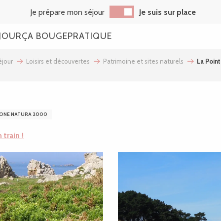
Je prépare mon séjour
Je suis sur place
JOUR
ÇA BOUGE
PRATIQUE
jour
Loisirs et découvertes
Patrimoine et sites naturels
La Poin
ONE NATURA 2000
 train !