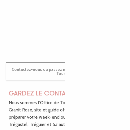
MARINE
ANTOINE
Contactez-nous ou passez nous voir dans nos Offices de
Tourisme
GARDEZ LE CONTACT !
Nous sommes l’Office de Tourisme Bretagne - Côte de
Granit Rose, site et guide officiel pour vous aider à
préparer votre week-end ou vos vacances à Lannion,
Trégastel, Tréguier et 53 autres communes de Lannion-