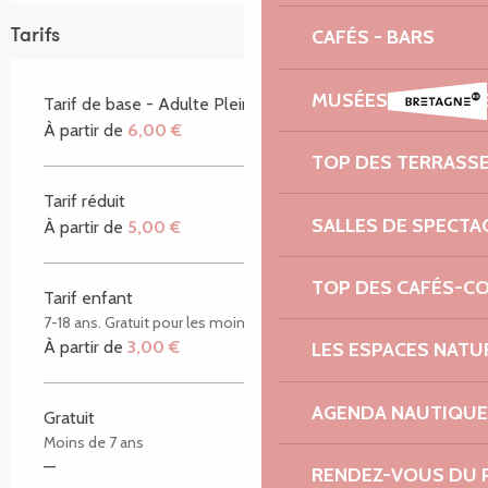
CAFÉS - BARS
Tarifs
MUSÉES ET GALERI
Tarif de base - Adulte Plein tarif
À partir de
6,00 €
TOP DES TERRASS
Tarif réduit
SALLES DE SPECTA
À partir de
5,00 €
TOP DES CAFÉS-C
Tarif enfant
7-18 ans. Gratuit pour les moins de 7 ans.
À partir de
3,00 €
LES ESPACES NATU
AGENDA NAUTIQUE
Gratuit
Moins de 7 ans
—
RENDEZ-VOUS DU 