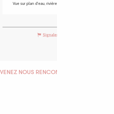
Vue sur plan d'eau, rivière, canal :
L'étang-neuf
Signaler une erreur
VENEZ NOUS RENCONTRER !
EMILIE