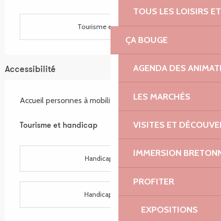
TOUS LES LOISIRS 
Tourisme et handicap
ÇA BOUGE
AGENDA DES ANIMAT
Accessibilité
LES MARCHÉS
Accueil personnes à mobilité réduite
VISITES ET DÉCOUV
Tourisme et handicap
Tourisme et handicap
IMMERSION BRETON
Handicap mental
PROFITER
Handicap moteur
EXPOSITIONS