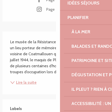
IDÉES SÉJOURS
Page Instagram
PLANIFIER
À LA MER
Description
Le musée de la Résistance en Argoat s’inscrit dans 
BALADES ET RAND
un lieu porteur de mémoire. C’est au cœur de la forêt 
voisine de Coatmallouen que se met en place, début 
juillet 1944, le maquis de Plésidy à Saint-Connan. Fort 
PATRIMOINE ET SI
de plusieurs centaines d’hommes, il affronte les 
troupes d’occupation lors des combats...
DÉGUSTATION ET 
Lire la suite
IL PLEUT ? RIEN À CI
Offres de prestations
ACCESSIBILITÉ : 
Labels
Labels