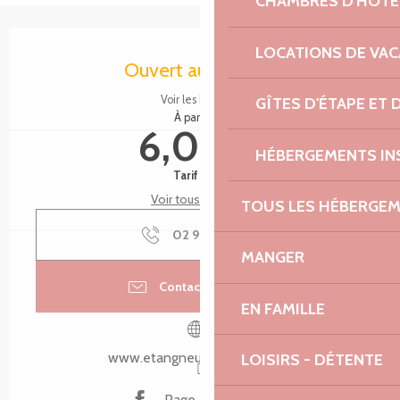
CHAMBRES D'HÔTE
Ouverture et coordonnées
LOCATIONS DE VA
Ouvert aujourd'hui
Voir les horaires
GÎTES D'ÉTAPE ET
À partir de
6,00 €
HÉBERGEMENTS IN
Tarif plein
Voir tous les tarifs
TOUS LES HÉBERGE
02 96 47 17
▒▒
MANGER
Contacter par email
EN FAMILLE
www.etangneufbretagne.com
LOISIRS - DÉTENTE
Page Facebook