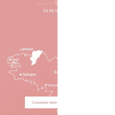
02 96 05 60 70
Lannion
Brest
Saint-Malo
Rennes
Quimper
Vannes
Comment venir ?