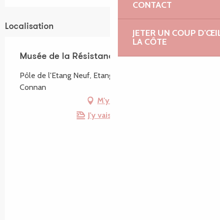
CONTACT
Localisation
JETER UN COUP D'ŒI
LA CÔTE
Musée de la Résistance en Argoat
Pôle de l'Etang Neuf, Etang Neuf, 22480 Saint-
Connan
M'y rendre
J'y vais en train !