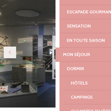
ESCAPADE GOURMA
SENSATION
EN TOUTE SAISON
MON SÉJOUR
DORMIR
HÔTELS
CAMPINGS