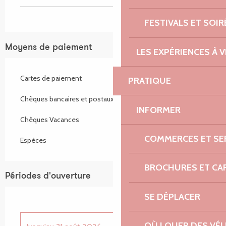
FESTIVALS ET SOIR
Moyens de paiement
LES EXPÉRIENCES À V
Cartes de paiement
PRATIQUE
Chèques bancaires et postaux
INFORMER
Chèques Vacances
COMMERCES ET SE
Espèces
BROCHURES ET CA
Périodes d'ouverture
SE DÉPLACER
OÙ LOUER DES VÉL