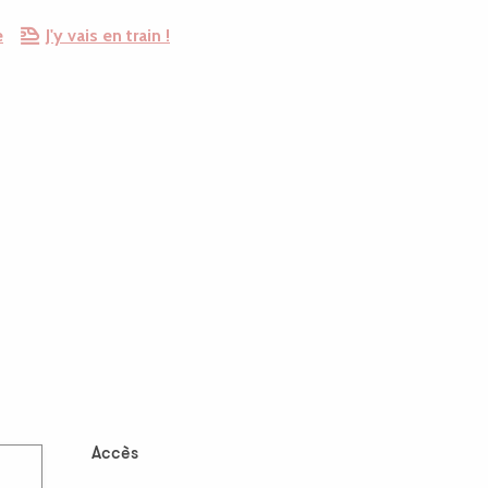
e
J'y vais en train !
Accès
Accès