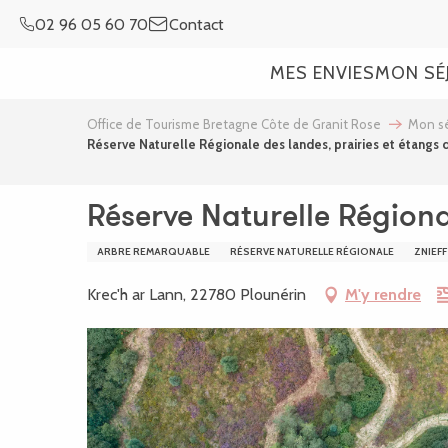
Aller
02 96 05 60 70
Contact
au
contenu
MES ENVIES
MON SÉ
principal
Office de Tourisme Bretagne Côte de Granit Rose
Mon sé
Réserve Naturelle Régionale des landes, prairies et étangs 
Réserve Naturelle Régiona
ARBRE REMARQUABLE
RÉSERVE NATURELLE RÉGIONALE
ZNIEFF
Krec'h ar Lann, 22780 Plounérin
M'y rendre