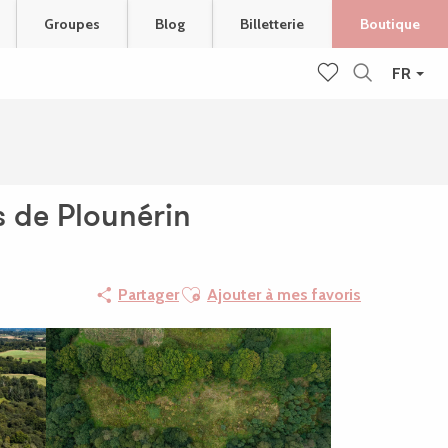
Groupes
Blog
Billetterie
Boutique
FR
Recherche
Voir les favoris
s de Plounérin
Ajouter aux favoris
Partager
Ajouter à mes favoris