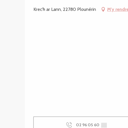
Krec'h ar Lann, 22780 Plounérin
M'y rendr
02 96 05 60
▒▒