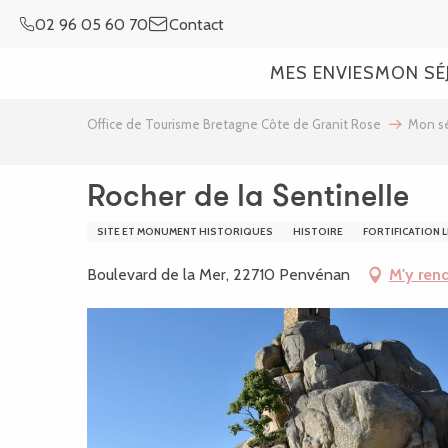
Aller
02 96 05 60 70
Contact
au
contenu
MES ENVIES
MON SÉ
principal
Office de Tourisme Bretagne Côte de Granit Rose
Mon sé
Rocher de la Sentinelle
SITE ET MONUMENT HISTORIQUES
HISTOIRE
FORTIFICATION 
Boulevard de la Mer, 22710 Penvénan
M'y ren