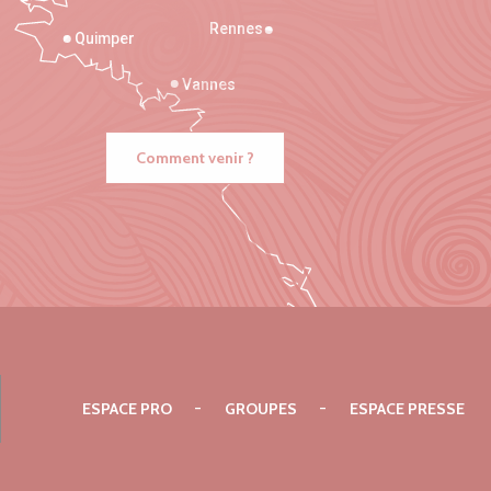
Rennes
Quimper
Vannes
Comment venir ?
ESPACE PRO
GROUPES
ESPACE PRESSE