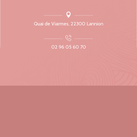
Quai de Viarmes, 22300 Lannion
02 96 05 60 70