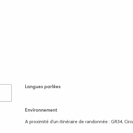
Langues parlées
Langues parlées
Environnement
Environnement
A proximité d'un itinéraire de randonnée :
GR34, Circ