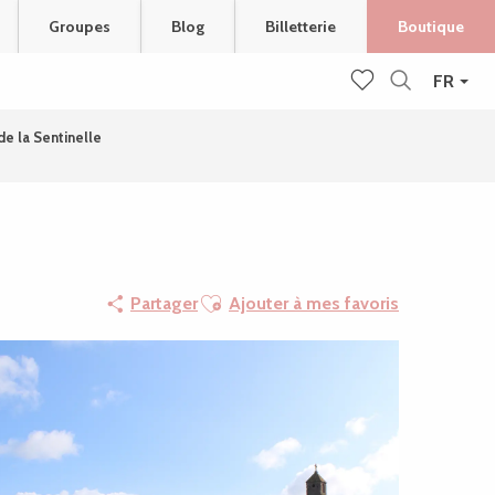
Groupes
Blog
Billetterie
Boutique
FR
Recherche
Voir les favoris
de la Sentinelle
Ajouter aux favoris
Partager
Ajouter à mes favoris