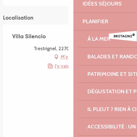
IDÉES SÉJOURS
Localisation
PLANIFIER
Villa Silencio
À LA MER
Trestrignel, 22700 Perros-Guirec
BALADES ET RAND
M'y rendre
J'y vais en train !
PATRIMOINE ET SI
DÉGUSTATION ET 
IL PLEUT ? RIEN À CI
ACCESSIBILITÉ : 