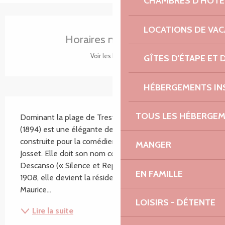
CHAMBRES D'HÔTE
Ouverture et coordonnées
LOCATIONS DE VA
Horaires non définis
Voir les horaires
GÎTES D'ÉTAPE ET
HÉBERGEMENTS IN
Description
TOUS LES HÉBERGE
Dominant la plage de Trestrignel, la Villa Silencio 
(1894) est une élégante demeure néo-médiévale 
construite pour la comédienne espagnole Marcelle 
MANGER
Josset. Elle doit son nom complet Silencio y 
Descanso (« Silence et Repos ») à ses origines. En 
EN FAMILLE
1908, elle devient la résidence d’été du peintre 
Maurice...
LOISIRS - DÉTENTE
Lire la suite