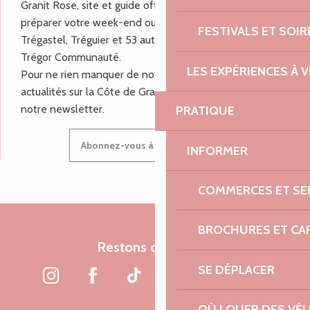
Granit Rose, site et guide officiel pour vous aider à
préparer votre week-end ou vos vacances à Lannion,
FESTIVALS ET SOIR
Trégastel, Tréguier et 53 autres communes de Lannion-
Trégor Communauté.
LES EXPÉRIENCES À V
Pour ne rien manquer de nos bons plans et nos
actualités sur la Côte de Granit Rose, inscrivez-vous à
notre newsletter.
PRATIQUE
Abonnez-vous à notre newsletter
INFORMER
COMMERCES ET SE
BROCHURES ET CA
Restons connectés
SE DÉPLACER
OÙ LOUER DES VÉL