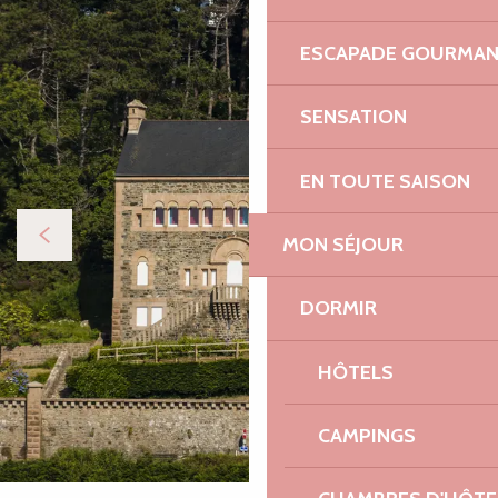
ESCAPADE GOURMA
SENSATION
EN TOUTE SAISON
MON SÉJOUR
DORMIR
HÔTELS
CAMPINGS