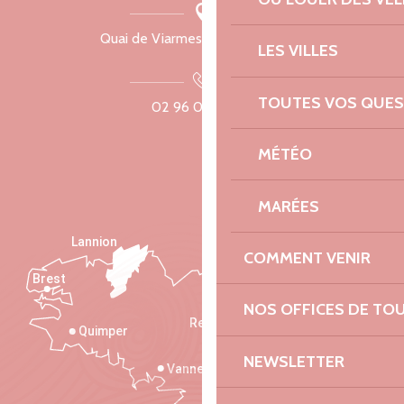
Quai de Viarmes, 22300 Lannion
LES VILLES
TOUTES VOS QUES
02 96 05 60 70
MÉTÉO
MARÉES
Lannion
COMMENT VENIR
Brest
Saint-Malo
NOS OFFICES DE TO
Rennes
Quimper
NEWSLETTER
Vannes