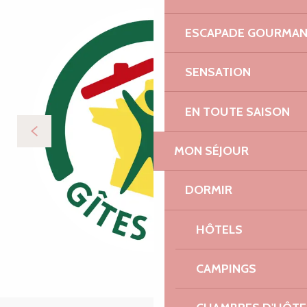
ESCAPADE GOURMA
SENSATION
EN TOUTE SAISON
MON SÉJOUR
DORMIR
HÔTELS
CAMPINGS