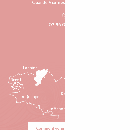
Quai de Viarmes, 22300 Lannion
02 96 05 60 70
Lannion
Brest
Saint-Malo
Rennes
Quimper
Vannes
Comment venir ?