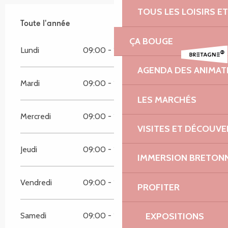
TOUS LES LOISIRS 
Toute l'année
Toute l'année
ÇA BOUGE
Lundi
09:00 - 19:00
AGENDA DES ANIMAT
Mardi
09:00 - 19:00
LES MARCHÉS
Mercredi
09:00 - 19:00
VISITES ET DÉCOUV
Jeudi
09:00 - 19:00
IMMERSION BRETON
Vendredi
09:00 - 19:00
PROFITER
EXPOSITIONS
Samedi
09:00 - 17:00