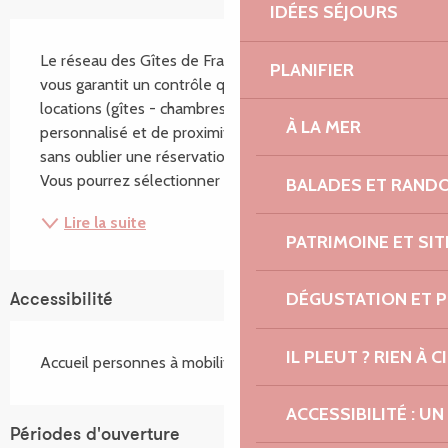
IDÉES SÉJOURS
Description
Le réseau des Gîtes de France des Côtes d'Armor 
PLANIFIER
vous garantit un contrôle qualité de toutes nos 
locations (gîtes - chambres d'hôtes), un accueil 
À LA MER
personnalisé et de proximité, un suivi des avis clients 
sans oublier une réservation en ligne 24h/24h et 7j/7j 
Vous pourrez sélectionner parmi nos 2 000...
BALADES ET RAND
Lire la suite
PATRIMOINE ET SI
DÉGUSTATION ET 
Accessibilité
IL PLEUT ? RIEN À CI
Accueil personnes à mobilité réduite
ACCESSIBILITÉ : 
Périodes d'ouverture