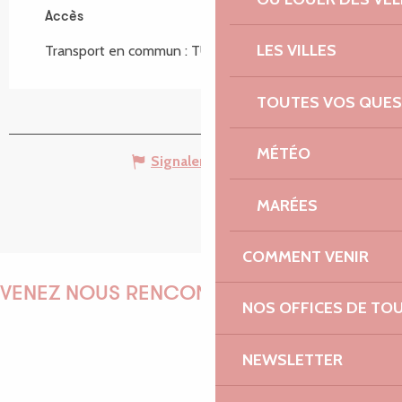
Accès
Accès
LES VILLES
Transport en commun : TUB Ligne C à 50km
TOUTES VOS QUES
MÉTÉO
Signaler une erreur
MARÉES
COMMENT VENIR
VENEZ NOUS RENCONTRER !
NOS OFFICES DE TO
NEWSLETTER
EMILIE