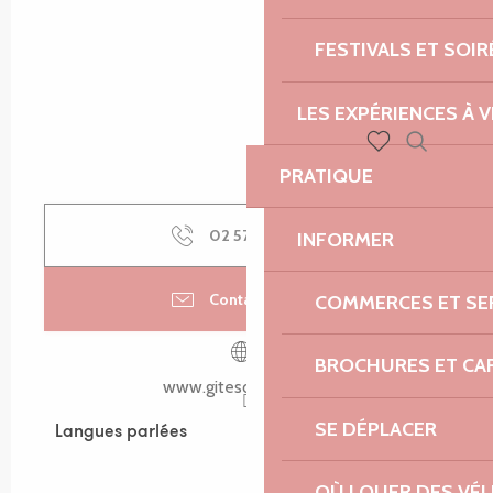
FESTIVALS ET SOIR
LES EXPÉRIENCES À V
Recherch
Voir les favoris
PRATIQUE
02 57 18 00
▒▒
INFORMER
Contactez-nous
COMMERCES ET SE
BROCHURES ET CA
www.gitesdarmor.com
SE DÉPLACER
Langues parlées
Langues parlées
OÙ LOUER DES VÉL