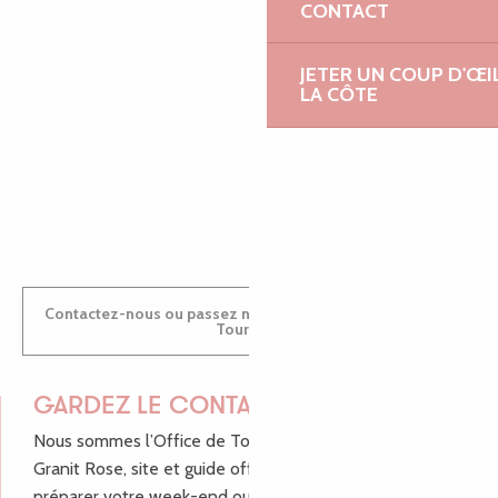
CONTACT
JETER UN COUP D'ŒI
MARINE
LA CÔTE
ANTOINE
Contactez-nous ou passez nous voir dans nos Offices de
Tourisme
GARDEZ LE CONTACT !
Nous sommes l’Office de Tourisme Bretagne - Côte de
Granit Rose, site et guide officiel pour vous aider à
préparer votre week-end ou vos vacances à Lannion,