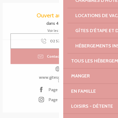
CHAMBRES D'HÔTE
Ouverture et coordonnées
Ouvert aujourd'hui
LOCATIONS DE VA
dans 4 heures
GÎTES D'ÉTAPE ET
Voir les horaires
02 57 18 00
▒▒
HÉBERGEMENTS IN
Contacter par email
TOUS LES HÉBERGE
MANGER
www.gitesdarmor.com
Page Facebook
EN FAMILLE
Page Instagram
LOISIRS - DÉTENTE