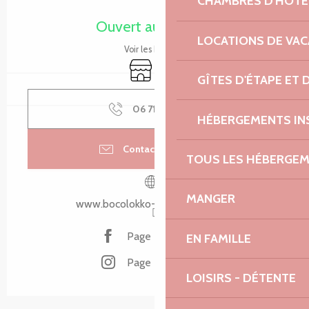
CHAMBRES D'HÔTE
Ouverture et coordonnées
Ouvert aujourd'hui
LOCATIONS DE VA
Voir les horaires
Boutique
Vente à emporter
GÎTES D'ÉTAPE ET
06 71 73 09
▒▒
HÉBERGEMENTS IN
Contacter par email
TOUS LES HÉBERGE
MANGER
www.bocolokko-traiteur-tregor.fr
Page Facebook
EN FAMILLE
Page Instagram
LOISIRS - DÉTENTE