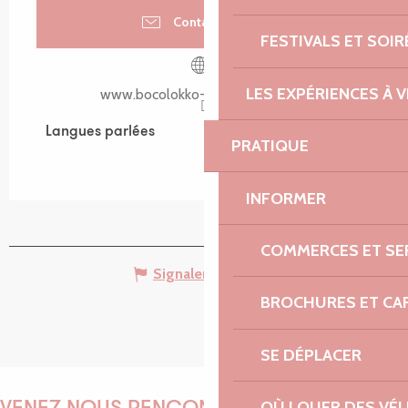
Contactez-nous
FESTIVALS ET SOIR
LES EXPÉRIENCES À V
www.bocolokko-traiteur-tregor.fr
Langues parlées
Langues parlées
PRATIQUE
INFORMER
COMMERCES ET SE
Signaler une erreur
BROCHURES ET CA
SE DÉPLACER
OÙ LOUER DES VÉL