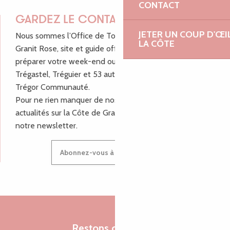
CONTACT
GARDEZ LE CONTACT !
JETER UN COUP D'ŒI
Nous sommes l’Office de Tourisme Bretagne - Côte de
LA CÔTE
Granit Rose, site et guide officiel pour vous aider à
préparer votre week-end ou vos vacances à Lannion,
Trégastel, Tréguier et 53 autres communes de Lannion-
Trégor Communauté.
Pour ne rien manquer de nos bons plans et nos
actualités sur la Côte de Granit Rose, inscrivez-vous à
notre newsletter.
Abonnez-vous à notre newsletter
Restons connectés