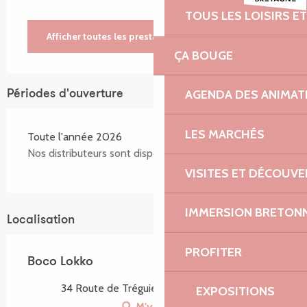
TOUS LES LOISIRS 
Afficher toutes les prestations
ÇA BOUGE
AGENDA DES ANIMAT
Périodes d'ouverture
LES MARCHÉS
Toute l'année 2026
Nos distributeurs sont disponibles 24h24
VISITES ET DÉCOUV
IMMERSION BRETON
Localisation
PROFITER
Boco Lokko
34 Route de Tréguier, 22700 Louannec
EXPOSITIONS
M'y rendre