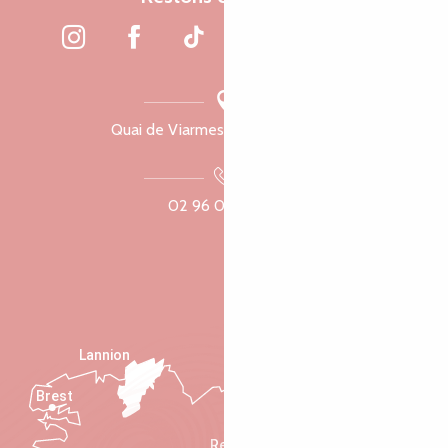
Quai de Viarmes, 22300 Lannion
02 96 05 60 70
Lannion
Brest
Saint-Malo
Rennes