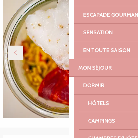
ESCAPADE GOURMA
SENSATION
EN TOUTE SAISON
MON SÉJOUR
DORMIR
HÔTELS
CAMPINGS