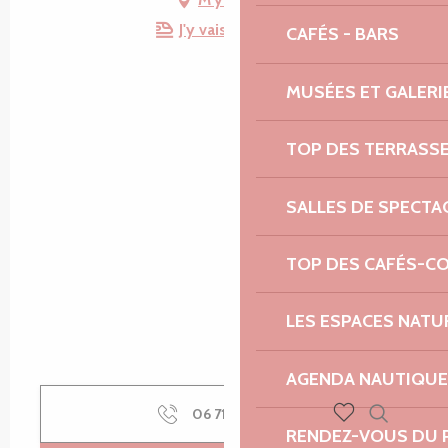
J'y vais en train !
CAFÉS - BARS
MUSÉES ET GALERI
TOP DES TERRASS
SALLES DE SPECTA
TOP DES CAFÉS-C
LES ESPACES NATU
AGENDA NAUTIQUE
06 71 73 09
▒▒
RENDEZ-VOUS DU 
Recherch
Voir les favoris