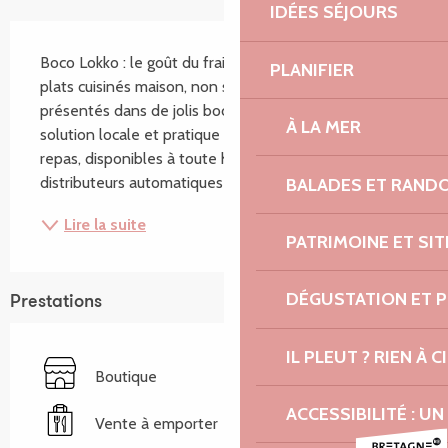
IDÉES SÉJOURS
Description
Boco Lokko : le goût du frais 24h/24 ! Découvrez nos 
PLANIFIER
plats cuisinés maison, non stérilisés et 100 % frais, 
présentés dans de jolis bocaux réutilisables. Une 
À LA MER
solution locale et pratique pour savourer de vrais 
repas, disponibles à toute heure dans nos 
distributeurs automatiques : - Lannion (Sur le...
BALADES ET RAND
Lire la suite
PATRIMOINE ET SI
DÉGUSTATION ET 
Prestations
IL PLEUT ? RIEN À CI
Boutique
ACCESSIBILITÉ : 
Vente à emporter