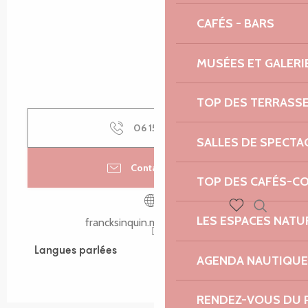
CAFÉS - BARS
MUSÉES ET GALERI
TOP DES TERRASS
06 15 85 21
▒▒
SALLES DE SPECTA
Contactez-nous
TOP DES CAFÉS-C
LES ESPACES NATU
Recherch
francksinquin.mypixieset.com
Voir les favoris
Langues parlées
Langues parlées
AGENDA NAUTIQUE
RENDEZ-VOUS DU 