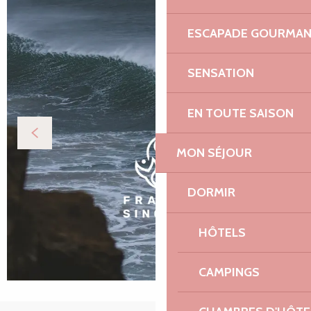
ESCAPADE GOURMA
SENSATION
EN TOUTE SAISON
MON SÉJOUR
DORMIR
HÔTELS
CAMPINGS