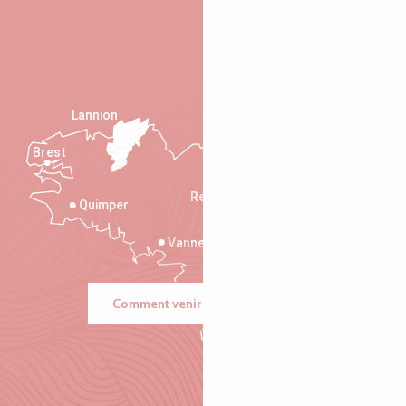
Lannion
Brest
Saint-Malo
Rennes
Quimper
Vannes
Comment venir ?