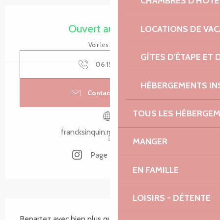
CHAMBRES D'HÔTE
Ouverture et coordonnées
Ouvert aujourd'hui
LOCATIONS DE VA
Voir les horaires
GÎTES D'ÉTAPE ET
06 15 85 21
▒▒
HÉBERGEMENTS IN
Contacter par email
TOUS LES HÉBERGE
francksinquin.mypixieset.com
MANGER
Page Instagram
EN FAMILLE
LOISIRS - DÉTENTE
Description
Repartez avec bien plus qu'un souvenir : Une 