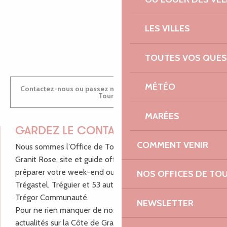
LES VILLES
ANTOINE
TOUTES VOS QUES
MÉTÉO
Contactez-nous ou passez nous voir dans nos Offices de
Tourisme
MARÉES
GARDEZ LE CONTACT !
COMMENT VENIR
Nous sommes l’Office de Tourisme Bretagne - Côte de
Granit Rose, site et guide officiel pour vous aider à
préparer votre week-end ou vos vacances à Lannion,
NOS OFFICES DE TO
Trégastel, Tréguier et 53 autres communes de Lannion-
Trégor Communauté.
NEWSLETTER
Pour ne rien manquer de nos bons plans et nos
actualités sur la Côte de Granit Rose, inscrivez-vous à