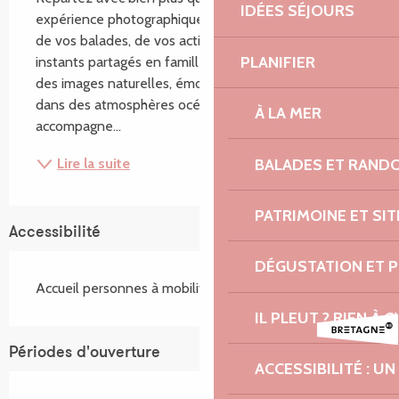
IDÉES SÉJOURS
expérience photographique, pensée avec vous. Lors 
de vos balades, de vos activités en mer ou de vos 
PLANIFIER
instants partagés en famille ou en couple, je capture 
des images naturelles, émotionnelles et sincères 
dans des atmosphères océaniques. Je vous 
À LA MER
accompagne...
BALADES ET RAND
Lire la suite
PATRIMOINE ET SI
Accessibilité
DÉGUSTATION ET 
Accueil personnes à mobilité réduite
IL PLEUT ? RIEN À CI
Périodes d'ouverture
ACCESSIBILITÉ : 