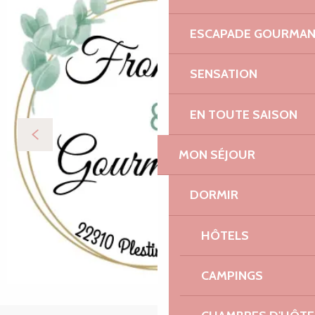
ESCAPADE GOURMA
SENSATION
EN TOUTE SAISON
MON SÉJOUR
DORMIR
HÔTELS
CAMPINGS