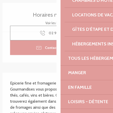
CHAMBRES D'HÔTE
Ouverture et coordonnées
Horaires non définis
LOCATIONS DE VA
Voir les horaires
GÎTES D'ÉTAPE ET
02 96 35 19
▒▒
HÉBERGEMENTS IN
Contacter par email
TOUS LES HÉBERGE
MANGER
Description
Epicerie fine et fromagerie Fromages et 
EN FAMILLE
Gourmandises vous propose une sélection d'épices, 
thés, cafés, vins et bières. Ce n'est pas tout, vous 
LOISIRS - DÉTENTE
trouverez également dans la boutique, une sélection 
de fromages ainsi que des plateaux confectionnés 