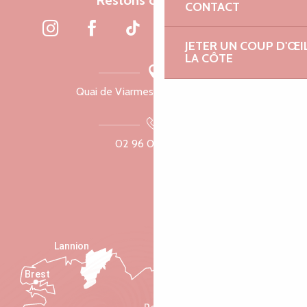
Restons connectés
CONTACT
JETER UN COUP D'ŒI
LA CÔTE
Quai de Viarmes, 22300 Lannion
02 96 05 60 70
Lannion
Brest
Saint-Malo