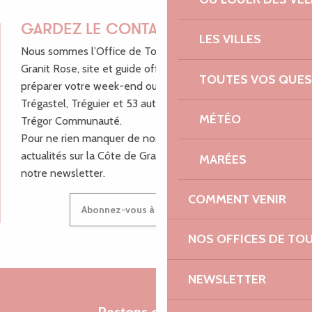
GARDEZ LE CONTACT !
LES VILLES
Nous sommes l’Office de Tourisme Bretagne - Côte de
Granit Rose, site et guide officiel pour vous aider à
TOUTES VOS QUES
préparer votre week-end ou vos vacances à Lannion,
Trégastel, Tréguier et 53 autres communes de Lannion-
MÉTÉO
Trégor Communauté.
Pour ne rien manquer de nos bons plans et nos
actualités sur la Côte de Granit Rose, inscrivez-vous à
MARÉES
notre newsletter.
COMMENT VENIR
Abonnez-vous à notre newsletter
NOS OFFICES DE TO
NEWSLETTER