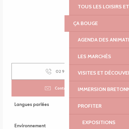
TOUS LES LOISIRS 
ÇA BOUGE
AGENDA DES ANIMAT
LES MARCHÉS
02 96 35 19
▒▒
VISITES ET DÉCOUV
Contactez-nous
IMMERSION BRETON
Langues parlées
Langues parlées
PROFITER
EXPOSITIONS
Environnement
Environnement