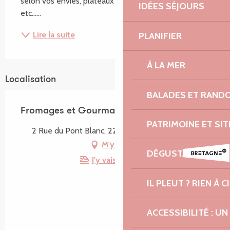
selon vos envies, plateaux apéro, idée cadeaux, 
IDÉES SÉJOURS
etc......
Lire la suite
PLANIFIER
À LA MER
Localisation
BALADES ET RAND
Fromages et Gourmandises
PATRIMOINE ET SI
2 Rue du Pont Blanc, 22310 Plestin-les-Grèves
M'y rendre
DÉGUSTATION ET 
J'y vais en train !
IL PLEUT ? RIEN À CI
ACCESSIBILITÉ : 