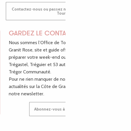
Contactez-nous ou passez nous voir dans nos Offices de
Tourisme
GARDEZ LE CONTACT !
Nous sommes l’Office de Tourisme Bretagne - Côte de
Granit Rose, site et guide officiel pour vous aider à
préparer votre week-end ou vos vacances à Lannion,
Trégastel, Tréguier et 53 autres communes de Lannion-
Trégor Communauté.
Pour ne rien manquer de nos bons plans et nos
actualités sur la Côte de Granit Rose, inscrivez-vous à
notre newsletter.
Abonnez-vous à notre newsletter