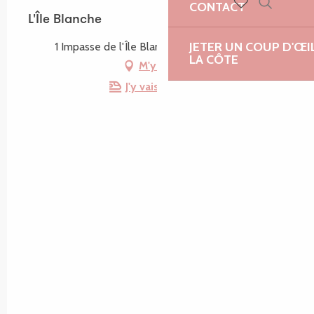
CONTACT
Recherch
L'Île Blanche
Voir les favoris
JETER UN COUP D'ŒI
1 Impasse de l'Île Blanche, 29241 Locquirec
LA CÔTE
M'y rendre
J'y vais en train !