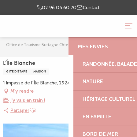
Aller
Je prépare
Je suis
02 96 05 60 70
Contact
au
mon séjour
sur place
contenu
OFFICE DE TOURISME 
principal
GRANIT ROSE
Office de Tourisme Bretagne Côte de Granit Rose
L'Île Blanche
MES ENVIES
RANDONNÉE, BALADES
L'Île Blanche
GÎTE D'ÉTAPE
MAISON
NATURE
1 Impasse de l'Île Blanche, 29241 Locquirec
M'y rendre
HÉRITAGE CULTUREL
J'y vais en train !
Ajouter aux favoris
Partager
EN FAMILLE
BORD DE MER