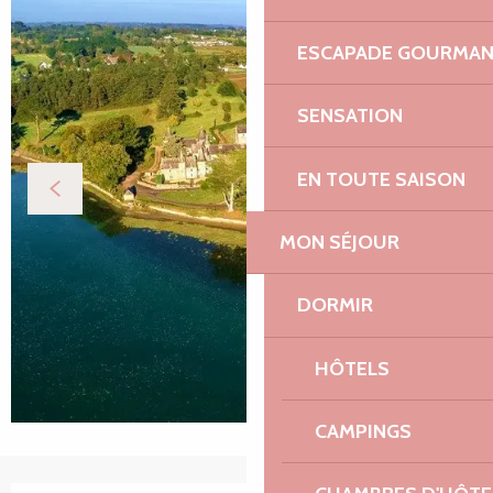
ESCAPADE GOURMA
SENSATION
EN TOUTE SAISON
MON SÉJOUR
DORMIR
HÔTELS
CAMPINGS