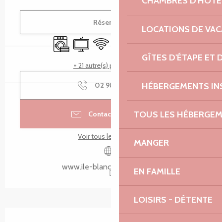
CHAMBRES D'HÔTE
Ouverture et coordonnées
Réserver
LOCATIONS DE VA
Lave linge
Télévision
WiFi
Terrasse
Ascenseur
Parking
GÎTES D'ÉTAPE ET
+ 21 autre(s) prestation(s)
HÉBERGEMENTS IN
02 98 67 43
▒▒
TOUS LES HÉBERGE
Contacter par email
Voir tous les contacts
MANGER
www.ile-blanche-locquirec.fr
EN FAMILLE
LOISIRS - DÉTENTE
Description