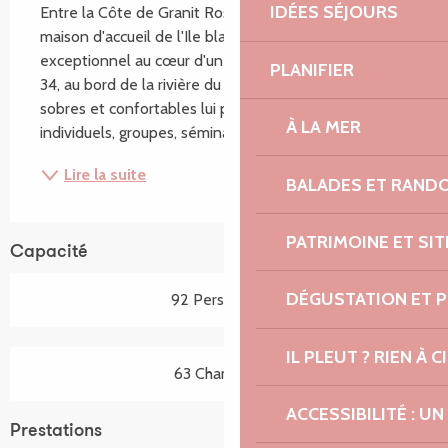
IDÉES SÉJOURS
Entre la Côte de Granit Rose et la Baie de Morlaix, la 
maison d'accueil de l'Ile blanche bénéficie d'un cadre 
exceptionnel au cœur d'un parc de 15 HA sur le GR 
PLANIFIER
34, au bord de la rivière du Douron. Ses 63 chambres, 
sobres et confortables lui permettent d'accueillir 
À LA MER
individuels, groupes, séminaires...
Lire la suite
BALADES ET RAND
PATRIMOINE ET SI
Capacité
DÉGUSTATION ET 
92 Personne(s)
IL PLEUT ? RIEN À CI
63 Chambre(s)
ACCESSIBILITÉ : 
Prestations