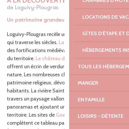
A LA DÉCOUVERTE DU PATRIMOINE
CHAMBRES D'HÔTE
de Loguivy-Plougras
LOCATIONS DE VA
Un patrimoine grandeur nature
GÎTES D'ÉTAPE ET
Loguivy-Plougras recèle un patrimoine historique
qui traverse les siècles.
La motte castrale
témoigne
HÉBERGEMENTS IN
des fortifications médiévales et de l’histoire agitée
du territoire.
Le château de Kerroué
et son parc
TOUS LES HÉBERGE
offrent un écrin de verdure où se mêlent histoire et
nature. Les nombreuses chapelles, joyaux du
patrimoine religieux, dévoile la ferveur passée des
MANGER
habitants. La rivière Saint-Émilion serpente à
travers un paysage vallonné, offrant de jolis
EN FAMILLE
panoramas et ajoutant une touche de poésie à ce
territoire. Les sites de
Goariva
et de
Beffou
LOISIRS - DÉTENTE
complètent ce tableau patrimonial aux paysages