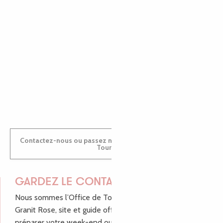
MARINE
ANTOINE
Contactez-nous ou passez nous voir dans nos Offices de
Tourisme
GARDEZ LE CONTACT !
Nous sommes l’Office de Tourisme Bretagne - Côte de
Granit Rose, site et guide officiel pour vous aider à
préparer votre week-end ou vos vacances à Lannion,