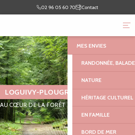
Aller
Je prépare
Je suis
02 96 05 60 70
Contact
au
mon séjour
sur place
contenu
OFFICE DE TOURISME 
principal
GRANIT ROSE
MES ENVIES
RANDONNÉE, BALADES
NATURE
LOGUIVY-PLOUGRAS
HÉRITAGE CULTUREL
AU CŒUR DE LA FORÊT
EN FAMILLE
BORD DE MER