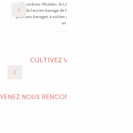
À Plounévez-Moëdec, le Léguer reprend ses droits. Le
site de l’ancien barrage de Kernansquillec, l’un des tout
premiers barrages à voûtes multiples de France, a connu
une...
CULTIVEZ VOS ENVIES
Randonnée, balades et trail
VENEZ NOUS RENCONTRER !
EMILIE