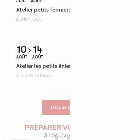
JUIL.
AOÛT
Atelier petits fermiers - 2 à 8 ans
JEUNE PUBLIC
10
14
AOÛT
AOÛT
Atelier les petits âniers : 2 à 8 ans
ATELIERS / STAGES
Découvrez toutes nos animations
PRÉPARER VOTRE SÉJOUR
à Loguivy-Plougras