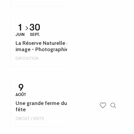
1
30
JUIN
SEPT.
La Réserve Naturelle de Plounérin en
image - Photographies - Léguer en fête
EXPOSITION
9
AOÛT
Une grande ferme du Trégor - Léguer en
fête
Recherch
Voir les favoris
CIRCUIT / VISITE