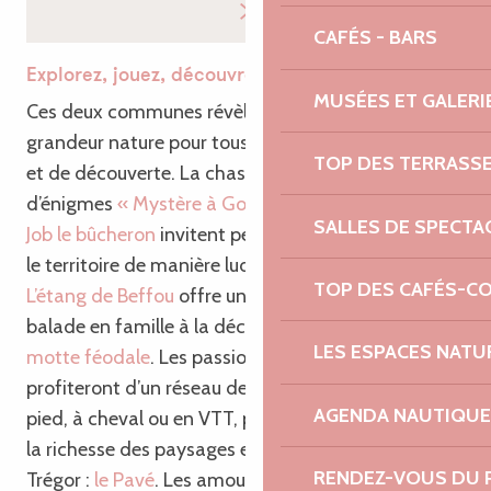
CAFÉS - BARS
Explorez, jouez, découvrez
MUSÉES ET GALERI
Ces deux communes révèlent un terrain de jeu
grandeur nature pour tous les amoureux d’aventure
TOP DES TERRASS
et de découverte. La chasse aux trésors, le jeu
d’énigmes
« Mystère à Goariva »
ou
le sentier de
SALLES DE SPECTA
Job le bûcheron
invitent petits et grands à explorer
le territoire de manière ludique et interactive.
TOP DES CAFÉS-C
L’étang de Beffou
offre un cadre bucolique pour une
balade en famille à la découverte de l’imposante
LES ESPACES NATU
motte féodale
. Les passionnés de randonnée
profiteront d’un réseau de sentiers accessibles à
AGENDA NAUTIQUE
pied, à cheval ou en VTT, permettant de découvrir
la richesse des paysages et le point culminant du
RENDEZ-VOUS DU 
Trégor :
le Pavé
. Les amoureux du vélo ne seront