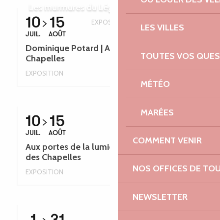
Les murmures du Léguer - Léguer en fête
10
15
EXPOSITION
LES VILLES
JUIL.
AOÛT
Dominique Potard | Art Textile - Circuit des
TOUTES VOS QUES
Chapelles
EXPOSITION
MÉTÉO
MARÉES
10
15
JUIL.
AOÛT
COMMENT VENIR
Aux portes de la lumière | Peinture - Circuit
des Chapelles
NOS OFFICES DE TO
EXPOSITION
NEWSLETTER