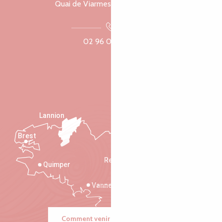
Quai de Viarmes, 22300 Lannion
02 96 05 60 70
Lannion
Brest
Saint-Malo
Rennes
Quimper
Vannes
Comment venir ?