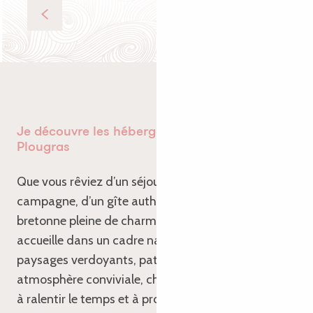
Manger
Je découvre les hébergements à Loguivy-
Plougras
Que vous rêviez d’un séjour au calme en pleine
campagne, d’un gîte authentique ou d’une maison
bretonne pleine de charme, Loguivy-Plougras vous
accueille dans un cadre naturel et apaisant. Entre
paysages verdoyants, patrimoine typique et
atmosphère conviviale, chaque hébergement invite
à ralentir le temps et à profiter de la douceur de