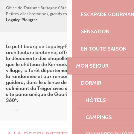
Office de Tourisme Bretagne Côte de Granit Rose
ESCAPADE GOURMA
Petites villes bretonnes, grands coups de cœur !
Loguivy-Plougras
SENSATION
Le petit bourg de Loguivy-Plougras, fort de son
EN TOUTE SAISON
architecture bretonne, offre notamment aux visiteurs
la découverte des chapelle St Ivy et du Dresnay, ainsi
que le château de Kerroué. Située à deux pas du
MON SÉJOUR
village, la forêt départementale de Beffou, propice à
la randonnée et aux rencontres animalières, vous
DORMIR
guidera, dans le silence des sous-bois, au Pavé, point
culminant du Trégor avec ses 322 m. Non loin de là, le
site panoramique de Goariva vous offrira une vue à
HÔTELS
360°.
Ajouter aux favoris
CAMPINGS