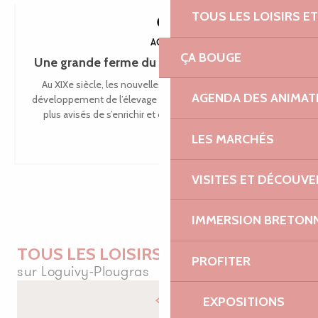
TOUS LES LOISIRS 
9
AOÛT
ÇA BOUGE
Une grande ferme du Trégor - Léguer en fête
Au XIXe siècle, les nouvelles méthodes de cultures et le
AGENDA DES ANIMAT
développement de l’élevage permettent aux agriculteurs les
plus avisés de s’enrichir et de reconstruire leur habitat....
LES MARCHÉS
VISITES ET DÉCOUV
IMMERSION BRETON
TOUS LES LOISIRS
PROFITER
sur Loguivy-Plougras
EXPOSITIONS