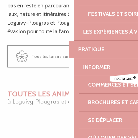
pas en reste en parcourant
l’itinéraire n°26
. Entre
FESTIVALS ET SOIR
jeux, nature et itinéraires balisés, les communes de
Loguivy-Plougras et Plougras conjuguent plaisir et
évasion pour toute la famille.
LES EXPÉRIENCES À V
PRATIQUE
Tous les loisirs sur Loguivy-Plougras
INFORMER
COMMERCES ET SE
TOUTES LES ANIMATIONS
à Loguivy-Plougras et alentours
BROCHURES ET CA
SE DÉPLACER
15
15
JUIL.
AOÛT
OÙ LOUER DES VÉL