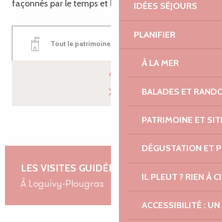
façonnés par le temps et les usages.
IDÉES SÉJOURS
PLANIFIER
Tout le patrimoine de Loguivy-Plougras
À LA MER
BALADES ET RAND
PATRIMOINE ET SI
DÉGUSTATION ET 
LES VISITES GUIDÉES
IL PLEUT ? RIEN À CI
à Loguivy-Plougras
ACCESSIBILITÉ : 