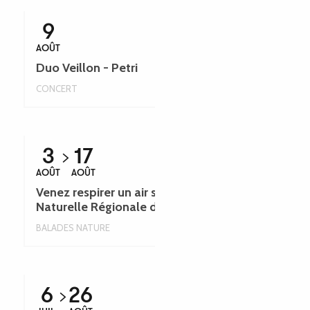
9
AOÛT
Duo Veillon - Petri
CONCERT
3
17
AOÛT
AOÛT
Venez respirer un air sauvage ! Réserve
Naturelle Régionale de Plounérin
BALADES NATURE
6
26