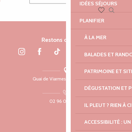
IDÉES SÉJOURS
Recherch
Voir les favoris
PLANIFIER
À LA MER
Restons connectés
BALADES ET RAND
PATRIMOINE ET SI
Quai de Viarmes, 22300 Lannion
DÉGUSTATION ET 
02 96 05 60 70
IL PLEUT ? RIEN À CI
ACCESSIBILITÉ : 