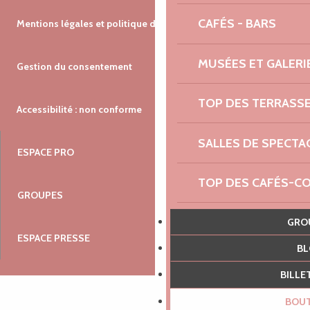
CAFÉS - BARS
Mentions légales et politique de confidentialité
MUSÉES ET GALERI
Gestion du consentement
TOP DES TERRASS
Accessibilité : non conforme
SALLES DE SPECTA
ESPACE PRO
TOP DES CAFÉS-C
GROUPES
LES ESPACES NATU
GR
ESPACE PRESSE
B
AGENDA NAUTIQUE
BILL
RENDEZ-VOUS DU 
BOU