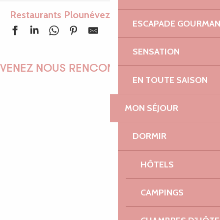
Restaurants Plounévez-Moëdec
Ajouter aux f
ESCAPADE GOURMA
SENSATION
Restaurant Bar L'Etape
L'Utopie
VENEZ NOUS RENCONTRER !
EN TOUTE SAISON
MON SÉJOUR
EMILIE
DORMIR
HÔTELS
MARINE
CAMPINGS
ANTOINE