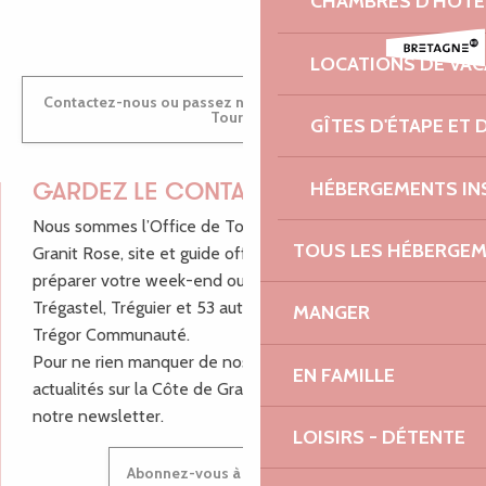
CHAMBRES D'HÔTE
LOCATIONS DE VA
Contactez-nous ou passez nous voir dans nos Offices de
Tourisme
GÎTES D'ÉTAPE ET
HÉBERGEMENTS IN
GARDEZ LE CONTACT !
Nous sommes l’Office de Tourisme Bretagne - Côte de
TOUS LES HÉBERGE
Granit Rose, site et guide officiel pour vous aider à
préparer votre week-end ou vos vacances à Lannion,
Trégastel, Tréguier et 53 autres communes de Lannion-
MANGER
Trégor Communauté.
Pour ne rien manquer de nos bons plans et nos
EN FAMILLE
actualités sur la Côte de Granit Rose, inscrivez-vous à
notre newsletter.
LOISIRS - DÉTENTE
Abonnez-vous à notre newsletter