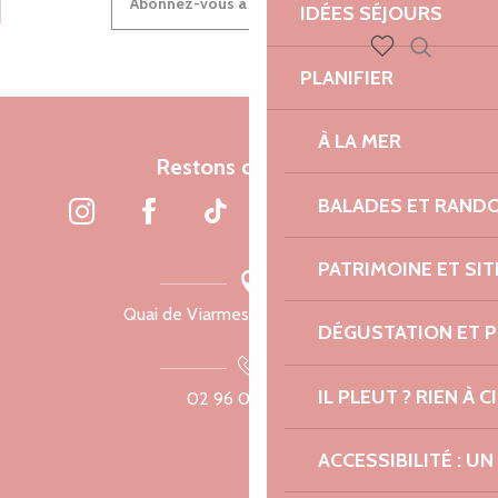
Abonnez-vous à notre newsletter
IDÉES SÉJOURS
Recherch
PLANIFIER
Voir les favoris
À LA MER
Restons connectés
BALADES ET RAND
PATRIMOINE ET SI
Quai de Viarmes, 22300 Lannion
DÉGUSTATION ET 
IL PLEUT ? RIEN À CI
02 96 05 60 70
ACCESSIBILITÉ : 