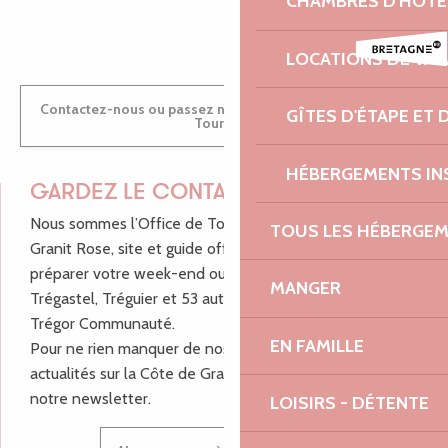
CHAMBRES D'HÔTE
ANTOINE
LOCATIONS DE VA
Contactez-nous ou passez nous voir dans nos Offices de
GÎTES D'ÉTAPE ET
Tourisme
HÉBERGEMENTS IN
GARDEZ LE CONTACT !
Nous sommes l’Office de Tourisme Bretagne - Côte de
TOUS LES HÉBERGE
Granit Rose, site et guide officiel pour vous aider à
préparer votre week-end ou vos vacances à Lannion,
MANGER
Trégastel, Tréguier et 53 autres communes de Lannion-
Trégor Communauté.
EN FAMILLE
Pour ne rien manquer de nos bons plans et nos
actualités sur la Côte de Granit Rose, inscrivez-vous à
notre newsletter.
LOISIRS - DÉTENTE