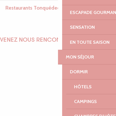
Restaurants Tonquédec
Ajouter aux favoris
ESCAPADE GOURMA
SENSATION
Le temps des cerises
VENEZ NOUS RENCONTRER !
EN TOUTE SAISON
MON SÉJOUR
EMILIE
DORMIR
HÔTELS
MARINE
CAMPINGS