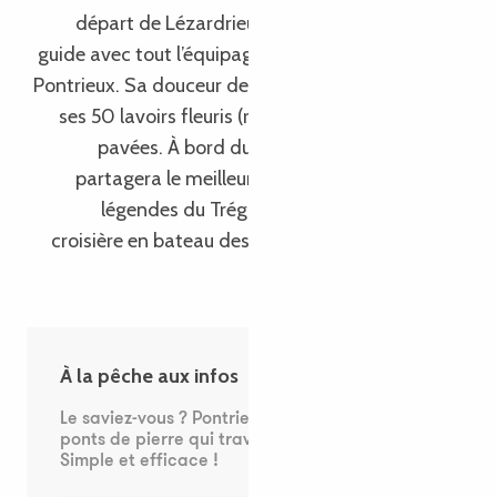
départ de Lézardrieux, le rythme de l’eau vous
guide avec tout l’équipage jusqu’à la petite ville de
Pontrieux. Sa douceur de vivre est légendaire, avec
ses 50 lavoirs fleuris (rien que ça !), et ses ruelles
pavées. À bord du bateau, le capitaine vous
partagera le meilleur de l’histoire locale et des
légendes du Trégor. De quoi donner à cette
croisière en bateau des allures de voyage dans le
temps !
À la pêche aux infos
Le saviez-vous ? Pontrieux doit son nom aux
ponts de pierre qui traversent la rivière.
Simple et efficace !