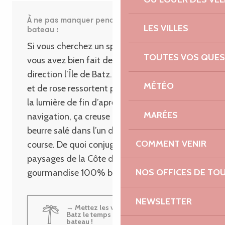
À ne pas manquer pendant cette balade en
LES VILLES
bateau :
Si vous cherchez un spot instagrammable,
TOUTES VOS QUES
vous avez bien fait de partir en croisière
direction l’Île de Batz. Les nuances de vert
MÉTÉO
et de rose ressortent particulièrement avec
la lumière de fin d’après-midi ! La
MARÉES
navigation, ça creuse ? Crêpe au caramel
beurre salé dans l’un des cafés de la ville, of
COMMENT VENIR
course. De quoi conjuguer découverte des
paysages de la Côte de Granit Rose et
NOS OFFICES DE TO
gourmandise 100% bretonne.
NEWSLETTER
→ Mettez les voiles vers l’île de
Batz le temps d’une balade en
bateau !