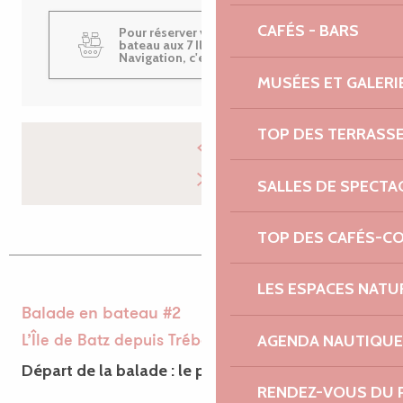
CAFÉS - BARS
Pour réserver votre balade en
bateau aux 7 Iles avec Armor
Navigation, c'est par ici !
MUSÉES ET GALERI
TOP DES TERRASS
SALLES DE SPECTA
TOP DES CAFÉS-C
LES ESPACES NATU
Balade en bateau #2
AGENDA NAUTIQUE
L’Île de Batz depuis Trébeurden
Départ de la balade : le port de Trébeurden
RENDEZ-VOUS DU 