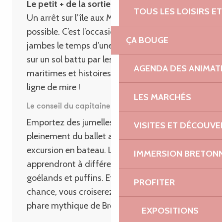
Le petit + de la sortie bateau :
TOUS LES LOISIRS 
Un arrêt sur l’île aux Moines est parfois
possible. C’est l’occasion de se dégourdir les
ÇA BOUGE
jambes le temps d’une petite randonnée,
sur un sol battu par les vents. Les légendes
AGENDA DES ANIMAT
maritimes et histoires de corsaires sont en
ligne de mire !
LES MARCHÉS
Le conseil du capitaine :
Emportez des jumelles pour profiter
VISITES ET DÉCOUV
pleinement du ballet aérien lors de votre
excursion en bateau. Les guides à bord vous
IMMERSION BRETON
apprendront à différencier sternes,
goélands et puffins. Et avec un peu de
PROFITER
chance, vous croiserez la silhouette d’un
phare mythique de Bretagne !
EXPOSITIONS