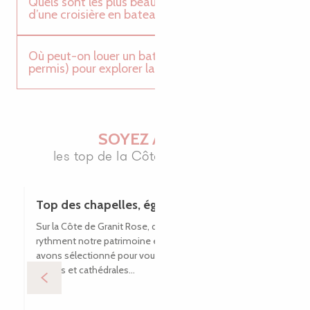
Quels sont les plus beaux sites à découvrir lors
d’une croisière en bateau ?
Où peut-on louer un bateau (avec ou sans
permis) pour explorer la côte ?
SOYEZ AU TOP
les top de la Côte de Granit Rose
Top des chapelles, églises et cathédrales
Sur la Côte de Granit Rose, de nombreux monuments
rythment notre patrimoine et notre histoire. Nous
avons sélectionné pour vous, notre top des chapelles,
églises et cathédrales...