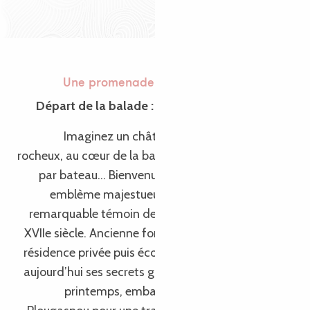
Balade en bateau #5
Une promenade au Château du Taureau
Départ de la balade : Plougasnou ou Carantec
Imaginez un château fort dressé sur un îlot
rocheux, au cœur de la baie, accessible uniquement
par bateau… Bienvenue au Château du Taureau,
emblème majestueux de la baie de Morlaix et
remarquable témoin de l’architecture militaire du
XVIIe siècle. Ancienne forteresse défensive, prison,
résidence privée puis école de voile, ce fort dévoile
aujourd’hui ses secrets grâce aux croisières ! Dès le
printemps, embarquez depuis Carantec ou