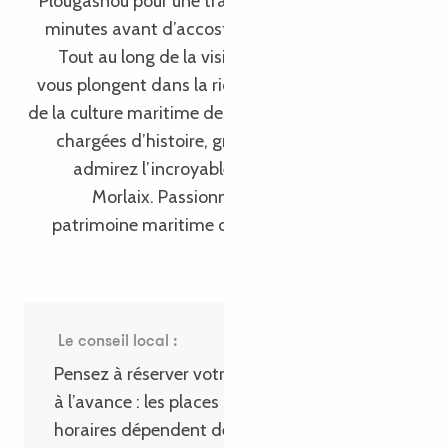
Plougasnou pour une traversée d’une vingtaine de
minutes avant d’accoster au pied du monument.
Tout au long de la visite, des guides passionnés
vous plongent dans la riche histoire du château et
de la culture maritime de la baie. Explorez les salles
chargées d’histoire, grimpez sur les remparts et
admirez l’incroyable panorama sur la baie de
Morlaix. Passionné d’histoire, amoureux du
patrimoine maritime ou jeune apprenti pirate : à
l’abordage !
Le conseil local :
Pensez à réserver votre excursion en bateau
à l’avance : les places sont limitées et les
horaires dépendent des marées. Prévoyez