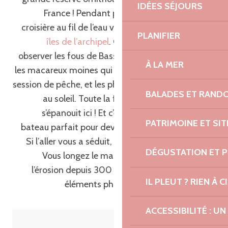
IDÉES SÉJOURS
France ! Pendant près de deux heures, cette
croisière au fil de l’eau vous fait naviguer entre les
PLANIFIER
îles de l’archipel
. Ouvrez l’œil : vous pourrez
observer les fous de Bassan nichés sur les falaises,
À LA MER
les macareux moines qui plongent à pic lors de leur
session de pêche, et les phoques gris qui paraissent
BALADES ET RAND
au soleil. Toute la faune marine de Bretagne
s’épanouit ici ! Et c’est d’ailleurs l’itinéraire en
PATRIMOINE ET SI
bateau parfait pour devenir incollable à son sujet.
Si l’aller vous a séduit, attendez de voir le retour.
DÉGUSTATION ET 
Vous longez le massif granitique sculpté par
l’érosion depuis 300 millions d’années, l’un des
IL PLEUT ? RIEN À CI
éléments phares de notre destination.
ACCESSIBILITÉ : 