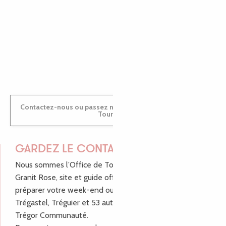
MARINE
ANTOINE
Contactez-nous ou passez nous voir dans nos Offices de
Tourisme
GARDEZ LE CONTACT !
Nous sommes l’Office de Tourisme Bretagne - Côte de
Granit Rose, site et guide officiel pour vous aider à
préparer votre week-end ou vos vacances à Lannion,
Trégastel, Tréguier et 53 autres communes de Lannion-
Trégor Communauté.