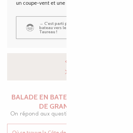
un coupe-vent et une paire de baskets.
→ C'est parti pour un tour en
bateau vers le Château du
Taureau !
BALADE EN BATEAU SUR LA CÔTE
DE GRANIT ROSE
On répond aux questions des moussaillons
Où se trouve la Côte de Granit Rose ?