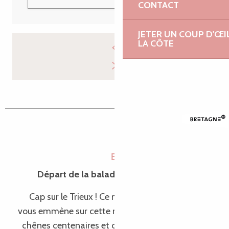
CONTACT
JETER UN COUP D'ŒI
LA CÔTE
Balade en bateau #3
Embarquez sur le Trieux !
Départ de la balade : le port de Lézardrieux
Cap sur le Trieux ! Ce nouvel itinéraire en bateau
vous emmène sur cette rivière sinueuse, bordée de
chênes centenaires et de manoirs mystérieux. Au