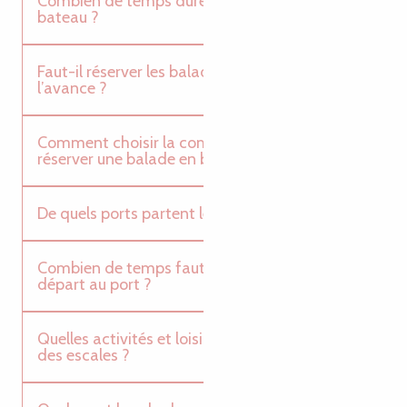
Combien de temps durent les balades en
bateau ?
Faut-il réserver les balades en bateau à
l’avance ?
Comment choisir la compagnie avec laquelle
réserver une balade en bateau ?
De quels ports partent les balades en mer ?
Combien de temps faut-il arriver avant le
départ au port ?
Quelles activités et loisirs peut-on faire lors
des escales ?