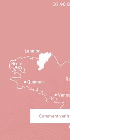
02 96 05 60 70
Lannion
Brest
Saint-Malo
Rennes
Quimper
Vannes
Comment venir ?