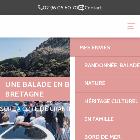
Aller
Je prépare
Je suis
02 96 05 60 70
Contact
au
mon séjour
sur place
contenu
OFFICE DE TOURISME 
principal
GRANIT ROSE
MES ENVIES
RANDONNÉE, BALADES
UNE BALADE EN BATEAU EN
NATURE
BRETAGNE
HÉRITAGE CULTUREL
SUR LA CÔTE DE GRANIT ROSE
EN FAMILLE
BORD DE MER