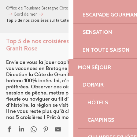
Office de Tourisme Bretagne Côte de Granit Rose
Mes envies
ESCAPADE GOURMA
Bord de mer
Top 5 de nos croisières sur la Côte de Granit Rose
SENSATION
Top 5 de nos croisières sur la Côte de
Granit Rose
Ajou
EN TOUTE SAISON
Envie de vous la jouer capitaine Haddock pendant
MON SÉJOUR
vos vacances en Bretagne ? Tonnerre de Brest !
Direction la Côte de Granit Rose pour une balade en
bateau 100% iodée. Ici, c’est l’une de nos activités
DORMIR
préférées. Observer des oiseaux marins en pleine
session de pêche, mettre pied à terre sur une île
fleurie ou naviguer au fil d’une rivière chargée
HÔTELS
d’histoire, la région se visite aussi (et surtout) en mer.
Il ne vous reste plus qu’à choisir votre itinéraire parmi
nos 5 croisières ! Prêt à monter à bord ?
CAMPINGS