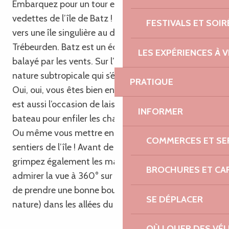
Embarquez pour un tour en bateau à bord des
vedettes de l’île de Batz ! La croisière vous mène
FESTIVALS ET SOIR
vers une île singulière au départ du port de
Trébeurden. Batz est un écrin de verdure insolite
LES EXPÉRIENCES À V
balayé par les vents. Sur l’île, le granit se mêle à la
nature subtropicale qui s’épanouit dans la région.
PRATIQUE
Oui, oui, vous êtes bien en Bretagne ! Votre escale
est aussi l’occasion de laisser les remous marins du
INFORMER
bateau pour enfiler les chaussures de randonnée.
Ou même vous mettre en selle à vélo sur les
COMMERCES ET SE
sentiers de l’île ! Avant de remonter à bord,
grimpez également les marches du phare pour
BROCHURES ET CA
admirer la vue à 360° sur les environs. Sans oublier
de prendre une bonne bouffée d’air pur (et de
SE DÉPLACER
nature) dans les allées du jardin Georges Delaselle !
OÙ LOUER DES VÉL