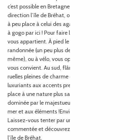
c’est possible en Bretagne ! Montez à bord,
direction l’île de Bréhat, où le bleu de l’eau fait peu
à peu place à celui des agapanthes. Elles fleurissent
à gogo par ici ! Pour faire le tour de l’île, le choix
vous appartient. À pied le temps d’une petite
randonnée (un peu plus de 9 kilomètres tout de
même), ou à vélo, vous optez pour le rythme qui
vous convient. Au sud, flânez dans le bourg aux
ruelles pleines de charme et admirez les jardins
luxuriants aux accents presque exotiques. Au nord,
place à une nature plus sauvage et spectaculaire,
dominée par le majestueux phare du Paon face à la
mer et aux éléments !Envie de prolonger l’évasion ?
Laissez-vous tenter par une croisière en bateau
commentée et découvrez les secrets et l’histoire de
l’île de Bréhat.