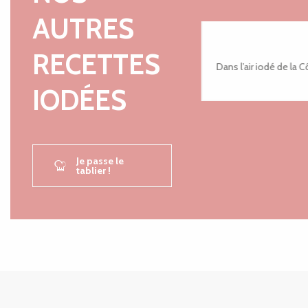
AUTRES
RECETTES
Dans l’air iodé de la 
IODÉES
Je passe le
tablier !