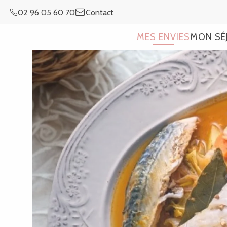
Aller
02 96 05 60 70
Contact
au
contenu
MES ENVIES
MON SÉ
principal