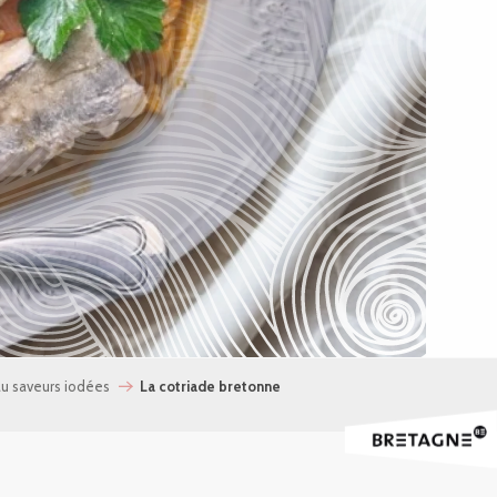
au saveurs iodées
La cotriade bretonne