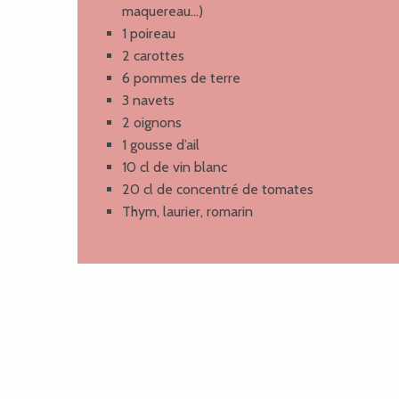
maquereau…)
1 poireau
2 carottes
6 pommes de terre
3 navets
2 oignons
1 gousse d’ail
10 cl de vin blanc
20 cl de concentré de tomates
Thym, laurier, romarin