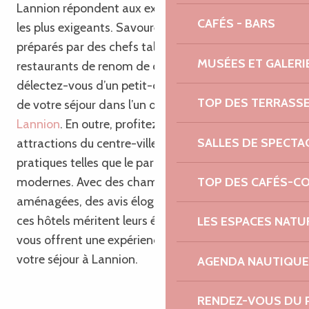
Lannion répondent aux exigences des voyageurs
CAFÉS - BARS
les plus exigeants. Savourez de délicieux repas
préparés par des chefs talentueux dans les
MUSÉES ET GALERI
restaurants de renom de ces établissements, et
délectez-vous d’un petit-déjeuner mémorable lors
TOP DES TERRASS
de votre séjour dans l’un des
meilleurs hôtels de
Lannion
. En outre, profitez de l’accès facile aux
SALLES DE SPECTA
attractions du centre-ville et des installations
pratiques telles que le parking et les commodités
TOP DES CAFÉS-C
modernes. Avec des chambres magnifiquement
aménagées, des avis élogieux et des notes élevées,
ces hôtels méritent leurs étoiles bien méritées et
LES ESPACES NATU
vous offrent une expérience inoubliable lors de
votre séjour à Lannion.
AGENDA NAUTIQUE
RENDEZ-VOUS DU 