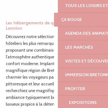
TOUS LES LOISIRS 
ÇA BOUGE
Les hébergements de qualité supérieure à
Lannion
AGENDA DES ANIMAT
Découvrez notre sélection des établissements
hôteliers les plus remarquables à Lannion,
LES MARCHÉS
proposant une combinaison parfaite entre
l’atmosphère authentique de la Bretagne et le
VISITES ET DÉCOUV
confort moderne. Implantés au cœur de la
magnifique région de Bretagne, ces hôtels sauront
IMMERSION BRETON
charmer les voyageurs par leur caractère
pittoresque et leur accueil chaleureux. Que vous
PROFITER
recherchiez une magnifique vue sur la mer, une
ambiance typiquement bretonne ou un séjour
EXPOSITIONS
luxueux propice à la détente, ces établissements à