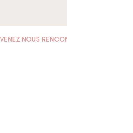
-
+
enfant(s)
Rechercher
VENEZ NOUS RENCONTRER !
EMILIE
MARINE
ANTOINE