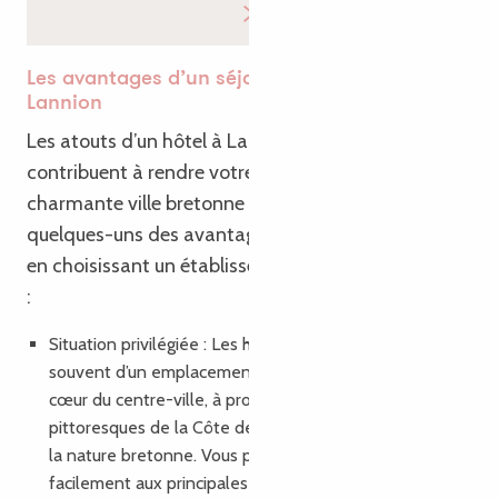
Les avantages d’un séjour dans un hôtel à
Lannion
Les atouts d’un hôtel à Lannion sont multiples et
contribuent à rendre votre expérience dans cette
charmante ville bretonne exceptionnelle. Voici
quelques-uns des avantages que vous apprécierez
en choisissant un établissement hôtelier à Lannion
:
Situation privilégiée : Les hôtels à Lannion bénéficient
souvent d’un emplacement stratégique, que ce soit au
cœur du centre-ville, à proximité des plages
pittoresques de la Côte de Granit Rose ou au milieu de
la nature bretonne. Vous pourrez ainsi accéder
facilement aux principales attractions de la région.