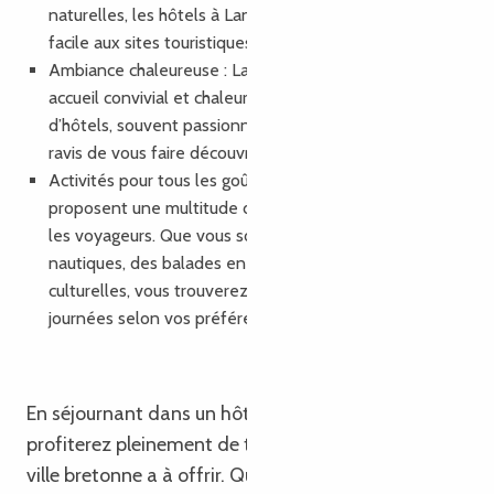
naturelles, les hôtels à Lannion vous offriront un accès
facile aux sites touristiques majeurs de la région.
Ambiance chaleureuse : Lannion est réputée pour son
accueil convivial et chaleureux. Les propriétaires
d’hôtels, souvent passionnés par leur région, seront
ravis de vous faire découvrir les trésors de Lannion.
Activités pour tous les goûts : Les hôtels à Lannion
proposent une multitude d’activités adaptées à tous
les voyageurs. Que vous soyez adepte des sports
nautiques, des balades en pleine nature ou des visites
culturelles, vous trouverez de quoi occuper vos
journées selon vos préférences.
En séjournant dans un hôtel à Lannion, vous
profiterez pleinement de tout ce que cette belle
ville bretonne a à offrir. Que vous soyez en