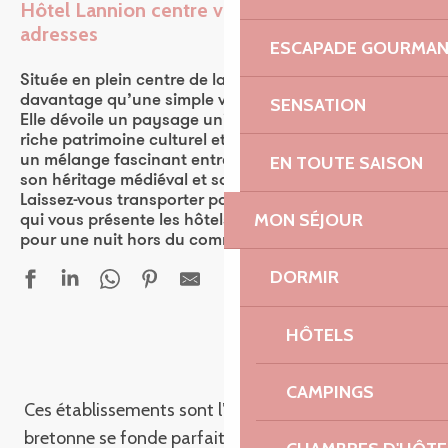
Hôtel Lannion centre ville : les meilleures
adresses
Ajou
ESCAPADE GOURMA
Située en plein centre de la Bretagne, Lannion est
davantage qu’une simple ville pittoresque bretonne.
SENSATION
Elle dévoile un paysage unique caractérisé par un
riche patrimoine culturel et historique. La ville offre
EN TOUTE SAISON
un mélange fascinant entre ses magnifiques côtes,
son héritage médiéval et sa charmante tradition.
Laissez-vous transporter par nous dans une aventure
MON SÉJOUR
qui vous présente les hôtels de charme de Lannion
pour une nuit hors du commun.
DORMIR
HÔTELS
Hôtel Kyriad Lannion Perros-Guirec
Hôtel Ibis Lannion Côte de Granit Rose
Brit Hotel Confort Lannion Centre Gare
CAMPINGS
Ces établissements sont l’endroit où la tradition
Hôtel Arcadia
bretonne se fonde parfaitement avec le confort
BRIT HÔTEL CONFORT Lannion vers Perros-Guirec