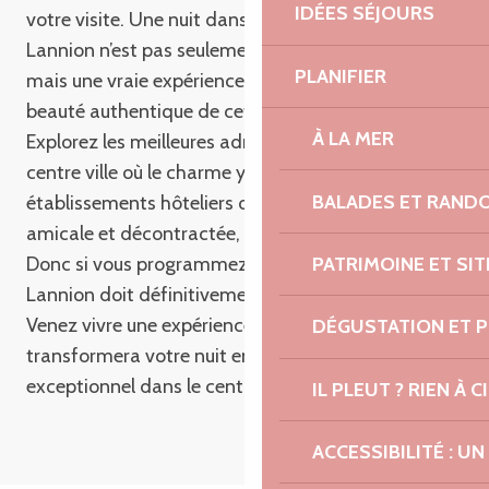
IDÉES SÉJOURS
votre visite. Une nuit dans l’un de ces hôtels à
Lannion n’est pas seulement une simple nuitée,
PLANIFIER
mais une vraie expérience immersive au cœur de la
beauté authentique de cette ville bretonne.
À LA MER
Explorez les meilleures adresses d’hôtel Lannion
centre ville où le charme y est inégalable. Nos
BALADES ET RAND
établissements hôteliers offrent une atmosphère
amicale et décontractée, loin de toute complexité.
PATRIMOINE ET SI
Donc si vous programmez un séjour en Bretagne,
Lannion doit définitivement être sur votre liste.
Venez vivre une expérience unique qui
DÉGUSTATION ET 
transformera votre nuit en un moment
exceptionnel dans le centre ville de Lannion.
IL PLEUT ? RIEN À CI
ACCESSIBILITÉ : 