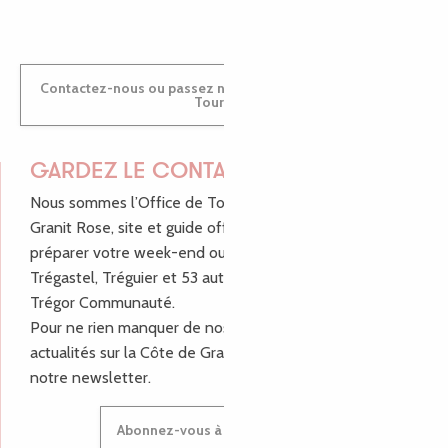
Contactez-nous ou passez nous voir dans nos Offices de
Tourisme
GARDEZ LE CONTACT !
Nous sommes l’Office de Tourisme Bretagne - Côte de
Granit Rose, site et guide officiel pour vous aider à
préparer votre week-end ou vos vacances à Lannion,
Trégastel, Tréguier et 53 autres communes de Lannion-
Trégor Communauté.
Pour ne rien manquer de nos bons plans et nos
actualités sur la Côte de Granit Rose, inscrivez-vous à
notre newsletter.
Abonnez-vous à notre newsletter