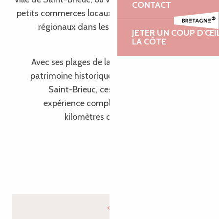
CONTACT
petits commerces locaux et déguster des produits
régionaux dans les nombreux restaurants du
JETER UN COUP D'ŒI
centre-ville.
LA CÔTE
Avec ses plages de la Côte de Granit Rose, son
patrimoine historique fascinant à Lannion et à
Saint-Brieuc, ces destinations offrent une
expérience complète à seulement quelques
kilomètres du centre-ville de Lannion.