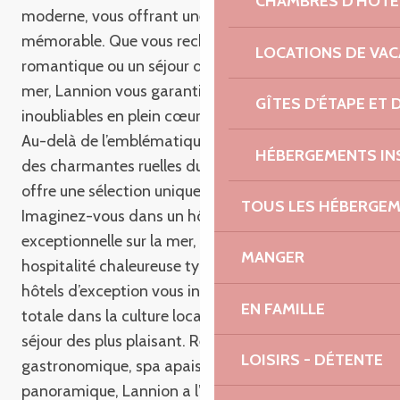
CHAMBRES D'HÔTE
moderne, vous offrant une expérience de séjour
mémorable. Que vous recherchiez une escapade
LOCATIONS DE VA
romantique ou un séjour décontracté en bord de
mer, Lannion vous garantit des moments
GÎTES D'ÉTAPE ET
inoubliables en plein cœur de la Bretagne.
Au-delà de l’emblématique Côte de Granit Rose et
HÉBERGEMENTS IN
des charmantes ruelles du vieux centre, Lannion
offre une sélection unique d’hôtels de charme.
TOUS LES HÉBERGE
Imaginez-vous dans un hôtel avec une vue
exceptionnelle sur la mer, accueilli par une
MANGER
hospitalité chaleureuse typiquement bretonne. Ces
hôtels d’exception vous invitent à une immersion
EN FAMILLE
totale dans la culture locale tout en proposant un
séjour des plus plaisant. Restaurant
LOISIRS - DÉTENTE
gastronomique, spa apaisant ou chambre avec vue
panoramique, Lannion a l’établissement idéal pour