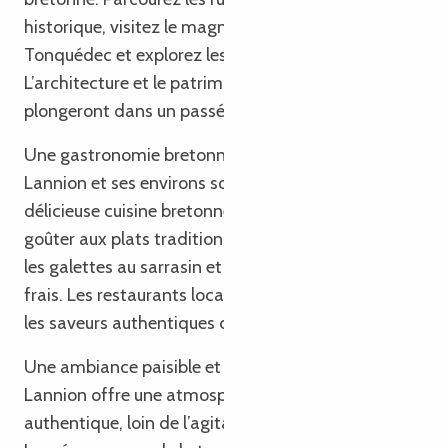
historique, visitez le magnifique Château de
Tonquédec et explorez les églises centenaires.
L’architecture et le patrimoine de la ville vous
plongeront dans un passé captivant.
Une gastronomie bretonne savoureuse 🍴🥖 :
Lannion et ses environs sont réputés pour leur
délicieuse cuisine bretonne. Ne manquez pas de
goûter aux plats traditionnels tels que les crêpes,
les galettes au sarrasin et les produits de la mer
frais. Les restaurants locaux vous feront découvrir
les saveurs authentiques de la Bretagne.
Une ambiance paisible et authentique 🏡🌄 :
Lannion offre une atmosphère paisible et
authentique, loin de l’agitation des grandes villes.