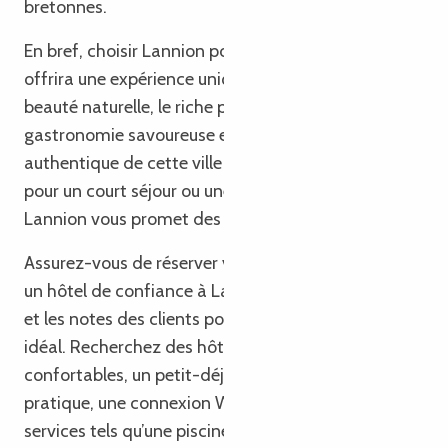
bretonnes.
En bref, choisir Lannion pour votre séjour vous
offrira une expérience unique en découvrant la
beauté naturelle, le riche patrimoine culturel, la
gastronomie savoureuse et l’atmosphère
authentique de cette ville bretonne. Que ce soit
pour un court séjour ou une escapade prolongée,
Lannion vous promet des souvenirs inoubliables.
Assurez-vous de réserver votre hébergement dans
un hôtel de confiance à Lannion. Consultez les avis
et les notes des clients pour choisir l’établissement
idéal. Recherchez des hôtels offrant des chambres
confortables, un petit-déjeuner inclus, un parking
pratique, une connexion Wi-Fi gratuite et d’autres
services tels qu’une piscine. La proximité du centre-