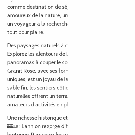
comme destination de séjour. Que vous soyez un
amoureux de la nature, un passionné d’histoire ou
un voyageur à la recherche de détente, Lannion a
tout pour plaire.
Des paysages naturels à couper le souffle 🌿🏞️ :
Explorez les alentours de Lannion et découvrez des
panoramas à couper le souffle. La fameuse Côte de
Granit Rose, avec ses formations rocheuses
uniques, est un joyau de la nature. Les plages de
sable fin, les sentiers côtiers et les réserves
naturelles offrent un terrain de jeu idéal pour les
amateurs d’activités en plein air.
Une richesse historique et culturelle passionnante
🏰📜 : Lannion regorge d’histoire et de culture
bretonne. Parcourez les rues pavées du centre