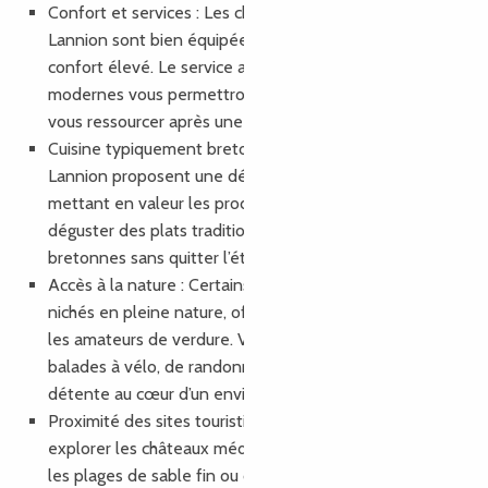
Confort et services : Les chambres des hôtels de
Lannion sont bien équipées et offrent un niveau de
confort élevé. Le service attentif et les équipements
modernes vous permettront de vous détendre et de
vous ressourcer après une journée d’exploration.
Cuisine typiquement bretonne : De nombreux hôtels à
Lannion proposent une délicieuse cuisine régionale,
mettant en valeur les produits locaux. Vous pourrez
déguster des plats traditionnels et des spécialités
bretonnes sans quitter l’établissement.
Accès à la nature : Certains hôtels à Lannion sont
nichés en pleine nature, offrant un cadre paisible pour
les amateurs de verdure. Vous pourrez profiter de
balades à vélo, de randonnées et de moments de
détente au cœur d’un environnement naturel préservé.
Proximité des sites touristiques : Que vous souhaitiez
explorer les châteaux médiévaux, vous détendre sur
les plages de sable fin ou découvrir les réserves