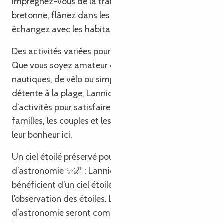
Imprégnez-vous de la tranquillité de la vie
bretonne, flânez dans les marchés locaux et
échangez avec les habitants chaleureux.
Des activités variées pour tous les goûts 🚴‍♀️🏊‍♂️ :
Que vous soyez amateur de randonnée, de sports
nautiques, de vélo ou simplement à la recherche de
détente à la plage, Lannion propose une variété
d’activités pour satisfaire tous les goûts. Les
familles, les couples et les aventuriers trouveront
leur bonheur ici.
Un ciel étoilé préservé pour les amateurs
d’astronomie ✨🌌 : Lannion et sa région
bénéficient d’un ciel étoilé préservé, idéal pour
l’observation des étoiles. Les passionnés
d’astronomie seront comblés par la clarté des nuits