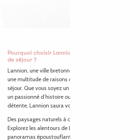
Pourquoi choisir Lannion comme destination
de séjour ?
Lannion, une ville bretonne pleine de charme, offre
une multitude de raisons de venir y passer un
séjour. Que vous soyez un amoureux de la nature,
un passionné d’histoire ou un voyageur en quête de
détente, Lannion saura vous séduire.
Des paysages naturels à couper le souffle 🌿🏞️ :
Explorez les alentours de Lannion et découvrez des
panoramas époustouflants. La célèbre Côte de