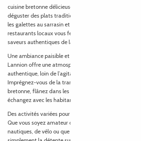
cuisine bretonne délicieuse. Ne manquez pas de
déguster des plats traditionnels tels que les crêpes,
les galettes au sarrasin et les fruits de mer frais. Les
restaurants locaux vous feront découvrir les
saveurs authentiques de la région.
Une ambiance paisible et authentique 🏡🌄 :
Lannion offre une atmosphère paisible et
authentique, loin de l’agitation des grandes villes.
Imprégnez-vous de la tranquillité de la vie
bretonne, flânez dans les marchés locaux et
échangez avec les habitants chaleureux.
Des activités variées pour tous les goûts 🚴‍♀️🏊‍♂️ :
Que vous soyez amateur de randonnée, de sports
nautiques, de vélo ou que vous recherchiez
simplement la détente sur la plage, Lannion