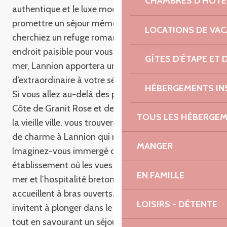
CHAMBRES D'HÔTE
Golfhôtel de Saint-Samson
authentique et le luxe moderne pour vous
Hôtel Aigue Marine
promettre un séjour mémorable. Que vous
LOCATIONS DE VA
Hôtel Le Pavillon de la plage
cherchiez un refuge romantique caché ou un
endroit paisible pour vous ressourcer en bord de
GÎTES D'ÉTAPE ET
mer, Lannion apportera une touche
d’extraordinaire à votre séjour en Bretagne.
HÉBERGEMENTS IN
Si vous allez au-delà des plages prestigieuses de la
Côte de Granit Rose et des ruelles pittoresques de
TOUS LES HÉBERGE
la vieille ville, vous trouverez une collection d’hôtels
de charme à Lannion qui n’attendent que vous.
MANGER
Imaginez-vous immergé dans le charme d’un
établissement où les vues époustouflantes sur la
EN FAMILLE
mer et l’hospitalité bretonne chaleureuse vous
accueillent à bras ouverts. Ces bijoux locaux vous
LOISIRS - DÉTENTE
invitent à plonger dans le riche héritage culturel
tout en savourant un séjour confortable et fait sur