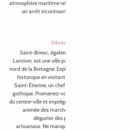
atmosphère maritime relaxante, Perros-Guirec est
un arrêt incontournable lors de votre séjour à
Lannion.
Découverte de Saint-Brieuc 🏰
Saint-Brieuc, également située à proximité de
Lannion, est une ville portuaire animée de la côte
nord de la Bretagne. Explorez son riche patrimoine
historique en visitant la magnifique cathédrale
Saint-Étienne, un chef-d’œuvre de l’architecture
gothique. Promenez-vous dans les ruelles pavées
du centre-ville et imprégnez-vous de l’atmosphère
animée des marchés locaux, où vous pourrez
déguster des produits régionaux frais et
artisanaux. Ne manquez pas de visiter le musée