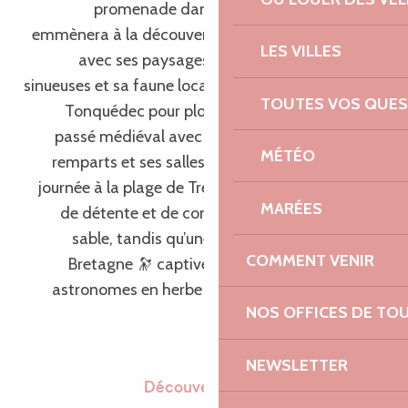
promenade dans la vallée du Léguer vous
emmènera à la découverte de la nature préservée,
LES VILLES
avec ses paysages pittoresques, ses rivières
sinueuses et sa faune locale. Explorez le château de
TOUTES VOS QUES
Tonquédec pour plonger votre famille dans le
passé médiéval avec ses tours imposantes, ses
MÉTÉO
remparts et ses salles richement décorées. Une
journée à la plage de Trestel offrira des moments
MARÉES
de détente et de construction de châteaux de
sable, tandis qu’une visite du planétarium de
COMMENT VENIR
Bretagne 🔭 captivera les petits et les grands
astronomes en herbe avec son voyage dans les
NOS OFFICES DE TO
mystères de l’univers.
NEWSLETTER
Découverte de Perros-Guirec 🏖️