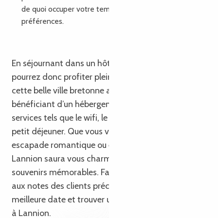
de quoi occuper votre temps en fonction de vos
préférences.
En séjournant dans un hôtel à Lannion, vous
pourrez donc profiter pleinement de tout ce que
cette belle ville bretonne a à offrir, tout en
bénéficiant d’un hébergement de qualité avec des
services tels que le wifi, le parking, une piscine et un
petit déjeuner. Que vous voyagiez pour affaires, en
escapade romantique ou en vacances en famille,
Lannion saura vous charmer et vous laissera des
souvenirs mémorables. Faites confiance aux avis et
aux notes des clients précédents pour choisir la
meilleure date et trouver un hôtel plein de charme
à Lannion.