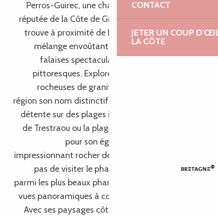
CONTACT
Perros-Guirec, une charmante station balnéaire
réputée de la Côte de Granit Rose en Bretagne, se
trouve à proximité de Lannion. Elle vous offre un
JETER UN COUP D'ŒI
LA CÔTE
mélange envoûtant de plages de sable fin, de
falaises spectaculaires et de sentiers côtiers
pittoresques. Explorez les célèbres formations
rocheuses de granit rose qui donnent à cette
région son nom distinctif. Profitez d’une journée de
détente sur des plages idylliques comme la plage
de Trestraou ou la plage de Saint-Guirec, célèbre
pour son église en bord de mer et son
impressionnant rocher de granit rose. Ne manquez
pas de visiter le phare de Ploumanac’h, classé
parmi les plus beaux phares du monde, offrant des
vues panoramiques à couper le souffle sur la côte.
Avec ses paysages côtiers époustouflants et son