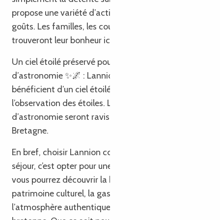
propose une variété d’activités adaptées à tous les
goûts. Les familles, les couples et les aventuriers
trouveront leur bonheur ici.
Un ciel étoilé préservé pour les amateurs
d’astronomie ✨🌌 : Lannion et sa région
bénéficient d’un ciel étoilé préservé, idéal pour
l’observation des étoiles. Les passionnés
d’astronomie seront ravis par la clarté des nuits en
Bretagne.
En bref, choisir Lannion comme destination de
séjour, c’est opter pour une expérience unique où
vous pourrez découvrir la beauté naturelle, le riche
patrimoine culturel, la gastronomie savoureuse et
l’atmosphère authentique de cette charmante ville