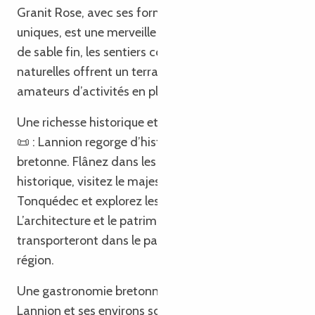
Granit Rose, avec ses formations rocheuses
uniques, est une merveille de la nature. Les plages
de sable fin, les sentiers côtiers et les réserves
naturelles offrent un terrain de jeu idéal pour les
amateurs d’activités en plein air.
Une richesse historique et culturelle fascinante 🏰
📜 : Lannion regorge d’histoire et de culture
bretonne. Flânez dans les ruelles pavées du centre
historique, visitez le majestueux Château de
Tonquédec et explorez les églises centenaires.
L’architecture et le patrimoine de la ville vous
transporteront dans le passé captivant de la
région.
Une gastronomie bretonne savoureuse 🍴🥖 :
Lannion et ses environs sont célèbres pour leur