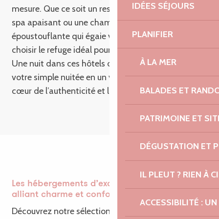
IDÉES SÉJOURS
mesure. Que ce soit un restaurant gourmand, un
spa apaisant ou une chambre avec une vue
PLANIFIER
époustouflante qui égaie votre séjour, à vous de
choisir le refuge idéal pour votre séjour à Lannion.
À LA MER
Une nuit dans ces hôtels de charme transforme
votre simple nuitée en un voyage enchanteur au
BALADES ET RAND
cœur de l’authenticité et la splendeur de Lannion.
PATRIMOINE ET SI
DÉGUSTATION ET 
IL PLEUT ? RIEN À CI
Les hébergements d’exception à Lannion,
alliant charme et confort moderne
ACCESSIBILITÉ : 
Découvrez notre sélection d’hôtels de qualité à