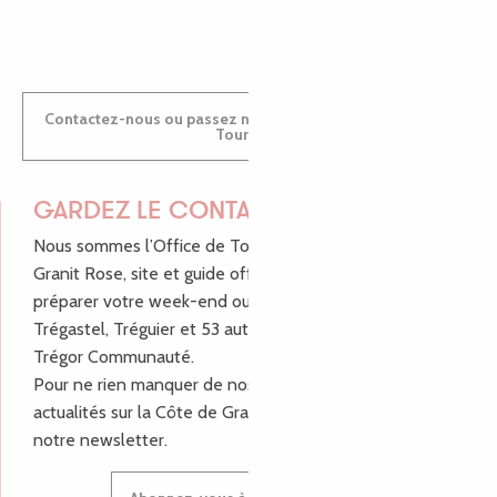
ANTOINE
Contactez-nous ou passez nous voir dans nos Offices de
Tourisme
GARDEZ LE CONTACT !
Nous sommes l’Office de Tourisme Bretagne - Côte de
Granit Rose, site et guide officiel pour vous aider à
préparer votre week-end ou vos vacances à Lannion,
Trégastel, Tréguier et 53 autres communes de Lannion-
Trégor Communauté.
Pour ne rien manquer de nos bons plans et nos
actualités sur la Côte de Granit Rose, inscrivez-vous à
notre newsletter.