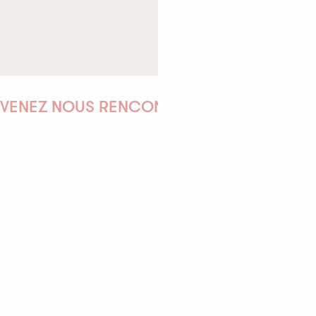
-
+
enfant(s)
Rechercher
VENEZ NOUS RENCONTRER !
EMILIE
MARINE