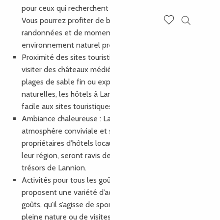
pour ceux qui recherchent une escapade verdoyante.
Vous pourrez profiter de balades à vélo, de
Recherch
randonnées et de moments de détente dans un
Voir les favoris
environnement naturel préservé.
Proximité des sites touristiques : Que vous souhaitiez
visiter des châteaux médiévaux, vous détendre sur des
plages de sable fin ou explorer des réserves
naturelles, les hôtels à Lannion vous offriront un accès
facile aux sites touristiques majeurs de la région.
Ambiance chaleureuse : Lannion est réputée pour son
atmosphère conviviale et son accueil chaleureux. Les
propriétaires d’hôtels locaux, souvent passionnés par
leur région, seront ravis de vous faire découvrir les
trésors de Lannion.
Activités pour tous les goûts : Les hôtels à Lannion
proposent une variété d’activités adaptées à tous les
goûts, qu’il s’agisse de sports nautiques, d’excursions en
pleine nature ou de visites culturelles. Vous trouverez