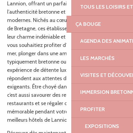
Lannion, offrant un parfait équilibre entre
TOUS LES LOISIRS 
l’authenticité bretonne et les équipements
modernes. Nichés au cœur de la magnifique région
ÇA BOUGE
de Bretagne, ces établissements vous séduiront par
leur charme indéniable et leur sens de l’accueil. Que
AGENDA DES ANIMAT
vous souhaitiez profiter d’une vue imprenable sur la
mer, plonger dans une ambiance chaleureuse
LES MARCHÉS
typiquement bretonne ou vous offrir une
expérience de détente luxueuse, ces hôtels
VISITES ET DÉCOUV
répondent aux attentes des voyageurs les plus
exigeants. Être choyé dans ces établissements,
IMMERSION BRETON
c’est aussi savourer des repas délicieux dans leurs
restaurants et se régaler d’un petit-déjeuner
PROFITER
mémorable pendant votre séjour dans l’un des
meilleurs hôtels de Lannion.
EXPOSITIONS