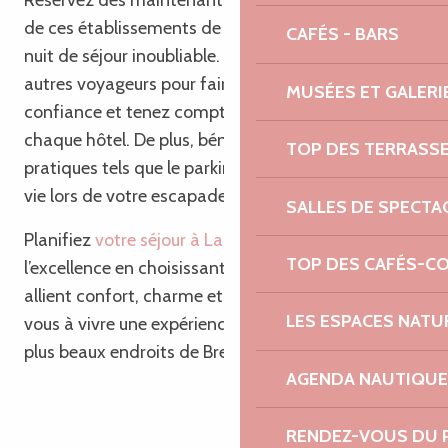
Réservez dès maintenant votre chambre dans l’un
de ces établissements de renom et profitez d’une
CAFÉS - BARS
nuit de séjour inoubliable. Consultez les avis des
autres voyageurs pour faire votre choix en toute
MUSÉES ET GALERI
confiance et tenez compte des notes attribuées à
chaque hôtel. De plus, bénéficiez de services
TOP DES TERRASS
pratiques tels que le parking, pour vous faciliter la
vie lors de votre escapade bretonne.
SALLES DE SPECTA
Planifiez
votre séjour à Lannion
et optez pour
TOP DES CAFÉS-C
l’excellence en choisissant l’un de ces hôtels qui
allient confort, charme et authenticité. Préparez-
LES ESPACES NATU
vous à vivre une expérience unique dans l’un des
plus beaux endroits de Bretagne.
AGENDA NAUTIQUE
RENDEZ-VOUS DU 