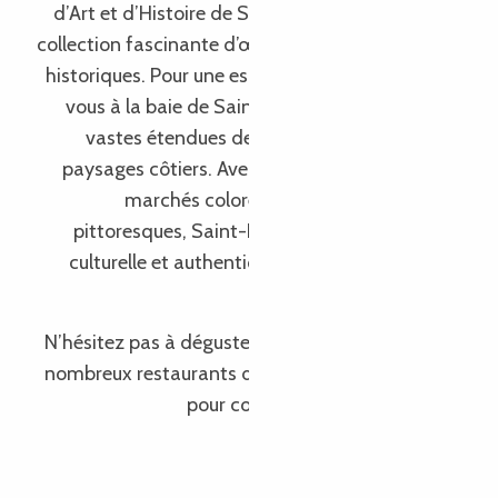
d’Art et d’Histoire de Saint-Brieuc, qui abrite une
collection fascinante d’œuvres d’art et d’artefacts
historiques. Pour une escapade naturelle, rendez-
vous à la baie de Saint-Brieuc, réputée pour ses
vastes étendues de sable et ses magnifiques
paysages côtiers. Avec ses sites historiques, ses
marchés colorés et ses paysages côtiers
pittoresques, Saint-Brieuc offre une escapade
culturelle et authentique à seulement quelques
kilomètres de Lannion.
N’hésitez pas à déguster la cuisine locale dans les
nombreux restaurants du centre-ville de Lannion,
pour compléter votre expérience.