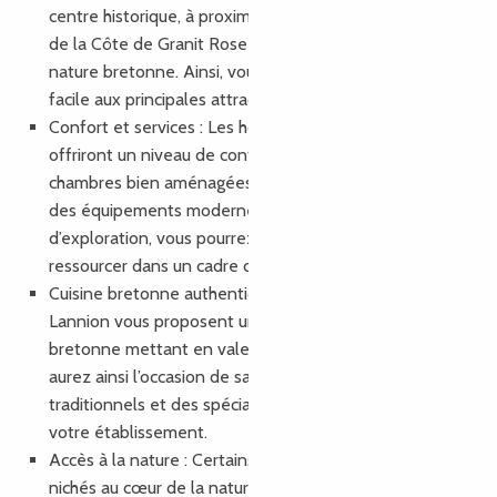
centre historique, à proximité des plages pittoresques
de la Côte de Granit Rose ou nichés au milieu de la
nature bretonne. Ainsi, vous bénéficierez d’un accès
facile aux principales attractions de la région.
Confort et services : Les hôtels de Lannion vous
offriront un niveau de confort élevé, avec des
chambres bien aménagées, un service attentionné et
des équipements modernes. Après une journée
d’exploration, vous pourrez vous détendre et vous
ressourcer dans un cadre confortable.
Cuisine bretonne authentique : De nombreux hôtels à
Lannion vous proposent une délicieuse cuisine
bretonne mettant en valeur les produits locaux. Vous
aurez ainsi l’occasion de savourer des plats
traditionnels et des spécialités régionales sans quitter
votre établissement.
Accès à la nature : Certains hôtels à Lannion sont
nichés au cœur de la nature, offrant un cadre paisible