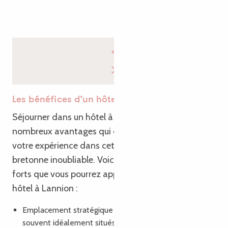
Les bénéfices d’un hôtel à Lannion
Séjourner dans un hôtel à Lannion présente de
nombreux avantages qui contribueront à rendre
votre expérience dans cette magnifique ville
bretonne inoubliable. Voici quelques-uns des points
forts que vous pourrez apprécier en choisissant un
hôtel à Lannion :
Emplacement stratégique : Les hôtels à Lannion sont
souvent idéalement situés, que ce soit au cœur du