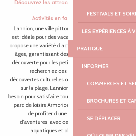
Découvrez les attractions à Lannion et dans
ses environs
FESTIVALS ET SOIR
Activités en famille à Lannion 👨‍👩‍👦‍👦
Lannion, une ville pittoresque située en Bretagne,
LES EXPÉRIENCES À V
est idéale pour des vacances en famille. La région
propose une variété d’activités adaptées à tous les
PRATIQUE
âges, garantissant des moments de plaisir et de
découverte pour les petits et les grands. Que vous
INFORMER
recherchiez des aventures en plein air, des
découvertes culturelles ou des journées de détente
COMMERCES ET SE
sur la plage, Lannion a tout ce dont vous avez
besoin pour satisfaire toute la famille. Une visite au
BROCHURES ET CA
parc de loisirs Armoripark permettra aux enfants
de profiter d’une journée remplie de rires et
SE DÉPLACER
d’aventures, avec des piscines, des toboggans
aquatiques et des jeux passionnants. Une
OÙ LOUER DES VÉL