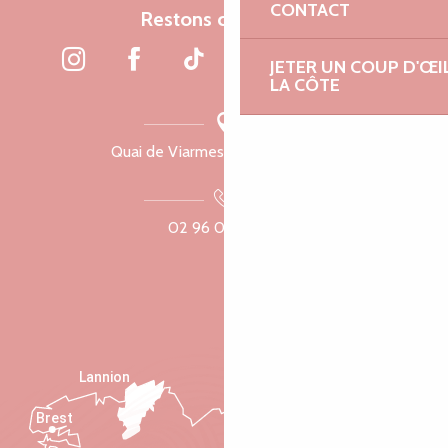
CONTACT
Restons connectés
JETER UN COUP D'ŒI
LA CÔTE
Quai de Viarmes, 22300 Lannion
02 96 05 60 70
Lannion
Brest
Saint-Malo