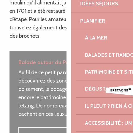
moulin qu’il alimentait jadis. Celui-ci fut construit
IDÉES SÉJOURS
en 1701 et a été restauré aujourd’hui en gite
Jour 5
d’étape. Pour les amateurs de pèche, vous y
PLANIFIER
trouverez également des carpes, des gardons et
Préparer
des brochets.
À LA MER
Contactez-nous
BALADES ET RAND
Balade autour du Poulloguer
PATRIMOINE ET SI
Au fil de ce petit parcours familiale, vous
découvrirez des zones humides, un
DÉGUSTATION ET 
boisement, le bocage trégorrois ou
encore le patrimoine bâti au bord de
l’étang. De nombreux habitants se
IL PLEUT ? RIEN À CI
cachent en ces lieux…
ACCESSIBILITÉ : 