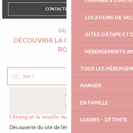
CHAMBRES D'HÔTE
CONTACTEZ-NOUS
LOCATIONS DE VA
Séjour
GÎTES D'ÉTAPE ET
DÉCOUVRIR LA CÔTE DE GRANIT
ROSE
HÉBERGEMENTS IN
TOUS LES HÉBERGE
Jour 1
MANGER
Jour 2
EN FAMILLE
Jour 3
L’étang et le moulin du Poulloguer
LOISIRS - DÉTENTE
Découverte du site de l’étang du Poulloguer et du
Jour 4