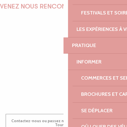
VENEZ NOUS RENCONTRER !
FESTIVALS ET SOIR
LES EXPÉRIENCES À V
EMILIE
PRATIQUE
INFORMER
MARINE
COMMERCES ET SE
ANTOINE
BROCHURES ET CA
SE DÉPLACER
Contactez-nous ou passez nous voir dans nos Offices de
Tourisme
OÙ LOUER DES VÉL