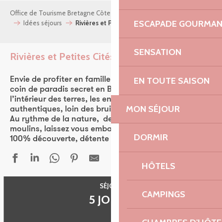
Office de Tourisme Bretagne Côte de Granit Rose
Mon séjour
ESCAPADE GOURMA
Idées séjours
Rivières et Petites Cités de Caractère®
SENSATION
Rivières et Petites Cités de Caractère®
EN TOUTE SAISON
Envie de profiter en famille et de découvrir un petit
coin de paradis secret en Bretagne ?
Découvrez
l’intérieur des terres, les endroits secrets, cachés et
MON SÉJOUR
authentiques, loin des bruits citadins du quotidien.
Au rythme de la nature, de l’eau des étangs, des
moulins, laissez vous embarquer pour des vacances
DORMIR
100% découverte, détente et plénitude.
HÔTELS
SÉJOUR
CAMPINGS
5 JOURS