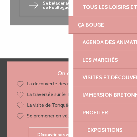
Se balader autour de l'étang
TOUS LES LOISIRS 
de Poulloguer
ÇA BOUGE
AGENDA DES ANIMAT
LES MARCHÉS
On aime
VISITES ET DÉCOUV
La découverte des rues de Tréguier
La traversée sur le Trieux
IMMERSION BRETON
La visite de Tonquédec
PROFITER
Se promener en vélo électrique
EXPOSITIONS
Découvrir nos vélos électriques