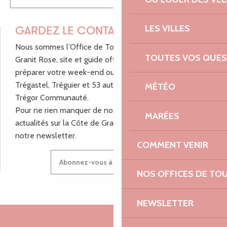
LES VILLES
GARDEZ LE CONTACT !
Nous sommes l’Office de Tourisme Bretagne - Côte de
TOUTES VOS QUES
Granit Rose, site et guide officiel pour vous aider à
préparer votre week-end ou vos vacances à Lannion,
Trégastel, Tréguier et 53 autres communes de Lannion-
MÉTÉO
Trégor Communauté.
Pour ne rien manquer de nos bons plans et nos
MARÉES
actualités sur la Côte de Granit Rose, inscrivez-vous à
notre newsletter.
COMMENT VENIR
Abonnez-vous à notre newsletter
NOS OFFICES DE TO
NEWSLETTER