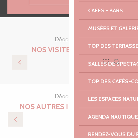
CAFÉS - BARS
MUSÉES ET GALERI
Découvrez
TOP DES TERRASS
NOS VISITES GUIDÉES
SALLES DE SPECTA
Visite Flash : Inspiration art déco à Lannion
Recherch
Voir les favoris
TOP DES CAFÉS-C
Découvrez
LES ESPACES NATU
NOS AUTRES IDÉES SÉJOURS
AGENDA NAUTIQUE
La Côte de Granit Rose sans ma voiture
RENDEZ-VOUS DU 