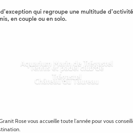
Ajouter aux favor
 d’exception qui regroupe une multitude d’activité
mis, en couple ou en solo.
Aquarium Marin de Trégastel
Tennis et padel club de
Trégastel
Château du Taureau
Granit Rose vous accueille toute l’année pour vous conseill
tination.