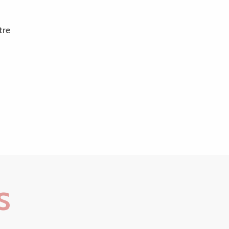
tre
S