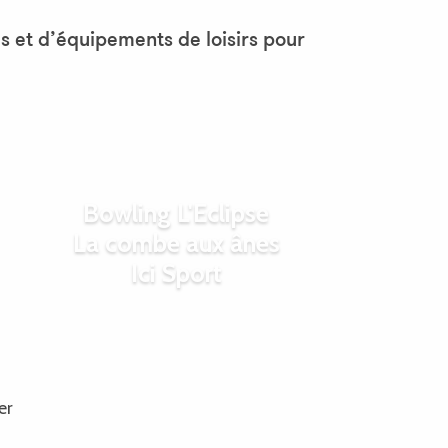
is
s et d’équipements de loisirs pour
Bowling L'Eclipse
La combe aux ânes
Ici Sport
er