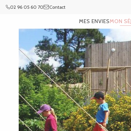
Aller
02 96 05 60 70
Contact
au
contenu
MES ENVIES
MON SÉ
principal