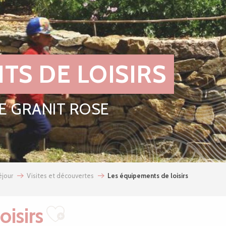
TS DE LOISIRS
E GRANIT ROSE
jour
Visites et découvertes
Les équipements de loisirs
oisirs