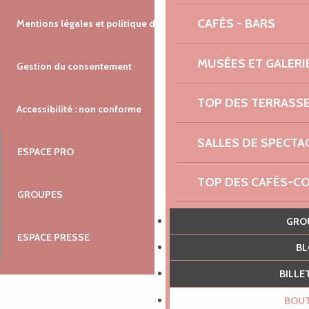
CAFÉS - BARS
Mentions légales et politique de confidentialité
MUSÉES ET GALERI
Gestion du consentement
TOP DES TERRASS
Accessibilité : non conforme
SALLES DE SPECTA
ESPACE PRO
TOP DES CAFÉS-C
GROUPES
LES ESPACES NATU
GR
ESPACE PRESSE
B
AGENDA NAUTIQUE
BILL
RENDEZ-VOUS DU 
BOU