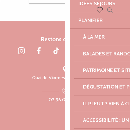
IDÉES SÉJOURS
Recherch
Voir les favoris
PLANIFIER
À LA MER
Restons connectés
BALADES ET RAND
PATRIMOINE ET SI
Quai de Viarmes, 22300 Lannion
DÉGUSTATION ET 
02 96 05 60 70
IL PLEUT ? RIEN À CI
ACCESSIBILITÉ : 