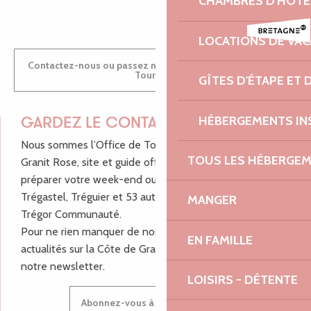
CHAMBRES D'HÔTE
LOCATIONS DE VA
Contactez-nous ou passez nous voir dans nos Offices de
Tourisme
GÎTES D'ÉTAPE ET
HÉBERGEMENTS IN
GARDEZ LE CONTACT !
Nous sommes l’Office de Tourisme Bretagne - Côte de
TOUS LES HÉBERGE
Granit Rose, site et guide officiel pour vous aider à
préparer votre week-end ou vos vacances à Lannion,
Trégastel, Tréguier et 53 autres communes de Lannion-
MANGER
Trégor Communauté.
Pour ne rien manquer de nos bons plans et nos
EN FAMILLE
actualités sur la Côte de Granit Rose, inscrivez-vous à
notre newsletter.
LOISIRS - DÉTENTE
Abonnez-vous à notre newsletter