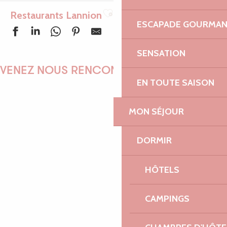
Restaurants Lannion
Ajouter aux favoris
ESCAPADE GOURMA
SENSATION
Le Moulin Vert
Golden
VENEZ NOUS RENCONTRER !
Rosa Louise
EN TOUTE SAISON
Le Bar de la Plage
Krepster
MON SÉJOUR
L'Anthocyane
EMILIE
Le Banc de sardines
DORMIR
Ose - Cantine et Caféine
Au jardin des saveurs
The Breizh Shelter
HÔTELS
MARINE
Merci Mamie
GeNeVièVe
CAMPINGS
ANTOINE