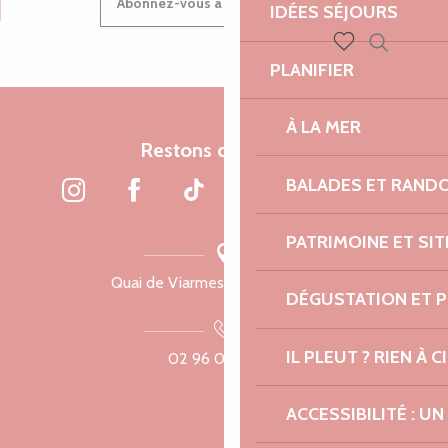
Abonnez-vous à notre newsletter
IDÉES SÉJOURS
Recherch
PLANIFIER
Voir les favoris
À LA MER
Restons connectés
BALADES ET RAND
PATRIMOINE ET SI
Quai de Viarmes, 22300 Lannion
DÉGUSTATION ET 
IL PLEUT ? RIEN À CI
02 96 05 60 70
ACCESSIBILITÉ : 