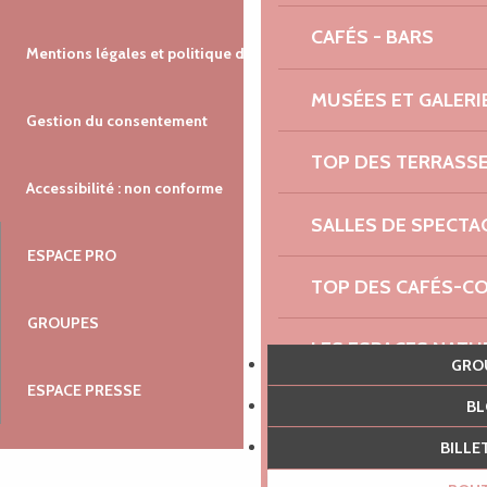
CAFÉS - BARS
Mentions légales et politique de confidentialité
MUSÉES ET GALERI
Gestion du consentement
TOP DES TERRASS
Accessibilité : non conforme
SALLES DE SPECTA
ESPACE PRO
TOP DES CAFÉS-C
GROUPES
LES ESPACES NATU
GR
ESPACE PRESSE
B
AGENDA NAUTIQUE
BILL
RENDEZ-VOUS DU 