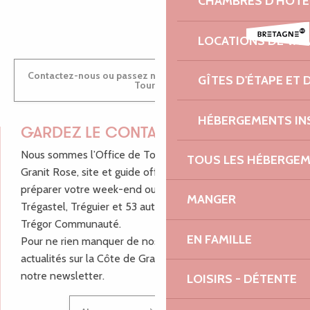
CHAMBRES D'HÔTE
ANTOINE
LOCATIONS DE VA
Contactez-nous ou passez nous voir dans nos Offices de
GÎTES D'ÉTAPE ET
Tourisme
HÉBERGEMENTS IN
GARDEZ LE CONTACT !
Nous sommes l’Office de Tourisme Bretagne - Côte de
TOUS LES HÉBERGE
Granit Rose, site et guide officiel pour vous aider à
préparer votre week-end ou vos vacances à Lannion,
MANGER
Trégastel, Tréguier et 53 autres communes de Lannion-
Trégor Communauté.
EN FAMILLE
Pour ne rien manquer de nos bons plans et nos
actualités sur la Côte de Granit Rose, inscrivez-vous à
notre newsletter.
LOISIRS - DÉTENTE