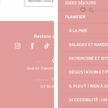
Abonnez-vous à notre newsletter
IDÉES SÉJOURS
Recherch
PLANIFIER
Voir les favoris
À LA MER
Restons connectés
BALADES ET RAND
PATRIMOINE ET SI
Quai de Viarmes, 22300 Lannion
DÉGUSTATION ET 
IL PLEUT ? RIEN À CI
02 96 05 60 70
ACCESSIBILITÉ : 