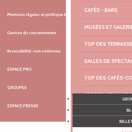
CAFÉS - BARS
Mentions légales et politique de confidentialité
MUSÉES ET GALERI
Gestion du consentement
TOP DES TERRASS
Accessibilité : non conforme
SALLES DE SPECTA
ESPACE PRO
TOP DES CAFÉS-C
GROUPES
LES ESPACES NATU
GR
ESPACE PRESSE
B
AGENDA NAUTIQUE
BILL
RENDEZ-VOUS DU 