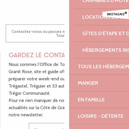
CHAMBRES D'HÔTE
ANTOINE
LOCATIONS DE VA
Contactez-nous ou passez nous voir dans nos Offices de
GÎTES D'ÉTAPE ET
Tourisme
HÉBERGEMENTS IN
GARDEZ LE CONTACT !
Nous sommes l’Office de Tourisme Bretagne - Côte de
TOUS LES HÉBERGE
Granit Rose, site et guide officiel pour vous aider à
préparer votre week-end ou vos vacances à Lannion,
MANGER
Trégastel, Tréguier et 53 autres communes de Lannion-
Trégor Communauté.
EN FAMILLE
Pour ne rien manquer de nos bons plans et nos
actualités sur la Côte de Granit Rose, inscrivez-vous à
notre newsletter.
LOISIRS - DÉTENTE