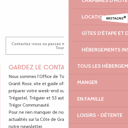
CHAMBRES D'HÔTE
ANTOINE
LOCATIONS DE VA
GÎTES D'ÉTAPE ET
Contactez-nous ou passez nous voir dans nos Offices de
Tourisme
HÉBERGEMENTS IN
TOUS LES HÉBERGE
GARDEZ LE CONTACT !
Nous sommes l’Office de Tourisme Bretagne - Côte de
MANGER
Granit Rose, site et guide officiel pour vous aider à
préparer votre week-end ou vos vacances à Lannion,
Trégastel, Tréguier et 53 autres communes de Lannion-
EN FAMILLE
Trégor Communauté.
Pour ne rien manquer de nos bons plans et nos
LOISIRS - DÉTENTE
actualités sur la Côte de Granit Rose, inscrivez-vous à
notre newsletter.