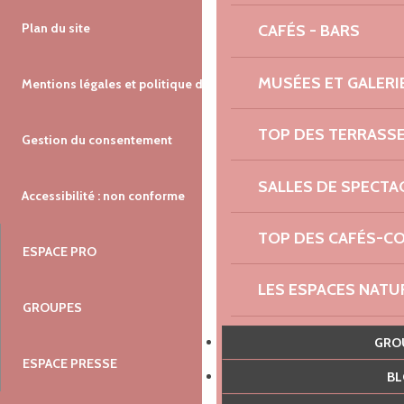
Plan du site
CAFÉS - BARS
MUSÉES ET GALERI
Mentions légales et politique de confidentialité
TOP DES TERRASS
Gestion du consentement
SALLES DE SPECTA
Accessibilité : non conforme
TOP DES CAFÉS-C
ESPACE PRO
LES ESPACES NATU
GROUPES
AGENDA NAUTIQUE
GR
ESPACE PRESSE
B
RENDEZ-VOUS DU 