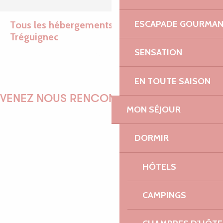
ESCAPADE GOURMA
Tous les hébergements sur Trévou-
Tréguignec
Ajou
SENSATION
EN TOUTE SAISON
Famille Troadec
Les Aloés
VENEZ NOUS RENCONTRER !
Au Granit d'Armor
MON SÉJOUR
Gilbert Meuric
Les Hortensias de Trestel
DORMIR
Flower Camping Le Mat
EMILIE
Famille Troadec
HÔTELS
CAMPINGS
MARINE