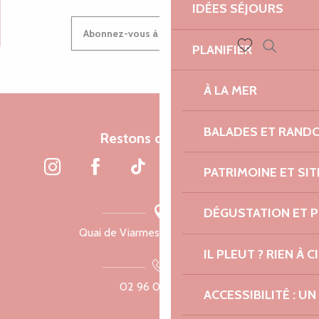
IDÉES SÉJOURS
Abonnez-vous à notre newsletter
PLANIFIER
Recherch
Voir les favoris
À LA MER
BALADES ET RAND
Restons connectés
PATRIMOINE ET SI
DÉGUSTATION ET 
Quai de Viarmes, 22300 Lannion
IL PLEUT ? RIEN À CI
02 96 05 60 70
ACCESSIBILITÉ : 