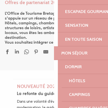
Offres de partenariat 2026
Ajouter aux favor
ESCAPADE GOURMA
L’Office de Tourisme Bretagne Côte de Granit Rose
s’appuie sur un réseau de plus de 570 partenaires.
Hôtels, campings, chambres d’hôtes, restaurants,
SENSATION
structures de loisirs, artistes, ou encore producteurs
locaux, vous êtes les ambassadeurs de la
destination.
EN TOUTE SAISON
Vous souhaitez intégrer ce réseau ? Rejoignez-nous !
MON SÉJOUR
DORMIR
HÔTELS
NOUVEAUTÉ 2026
La refonte du guide des loisirs
CAMPINGS
Dans une volonté d’évolution et de
modernisation, le guide des Loisirs fait peau