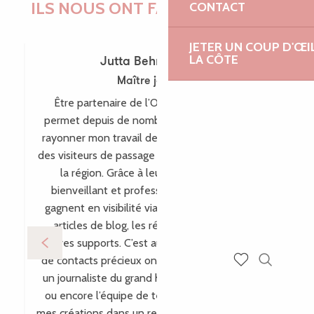
ILS NOUS ONT FAIT CONFIANCE !
CONTACT
JETER UN COUP D'ŒI
LA CÔTE
Jutta Behr-Schaeidt
Maître joaillière
Être partenaire de l’Office de Tourisme me
permet depuis de nombreuses années de faire
rayonner mon travail de maître-joaillière auprès
des visiteurs de passage comme des habitants de
la région. Grâce à leur accompagnement
bienveillant et professionnel, mes créations
gagnent en visibilité via leur site internet, leurs
articles de blog, les réseaux sociaux et bien
d’autres supports. C’est aussi par ce biais que plein
de contacts précieux ont vu le jour, comme avec
Recherch
un journaliste du grand hebdomadaire allemand
Voir les favoris
ou encore l’équipe de télévision WDR, incluant
mes créations dans un reportage pour l’émission «