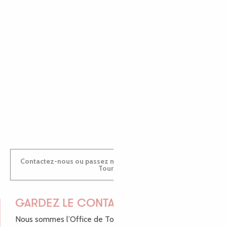
EMILIE
MARINE
ANTOINE
Contactez-nous ou passez nous voir dans nos Offices de
Tourisme
GARDEZ LE CONTACT !
Nous sommes l’Office de Tourisme Bretagne - Côte de