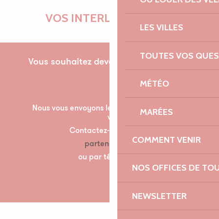
VOS INTERLOCUTRICES
LES VILLES
TOUTES VOS QUES
Vous souhaitez devenir partenaire pour la
première fois ?
MÉTÉO
Nous vous envoyons les documents nécessaire à
MARÉES
votre partenariat par mail.
Contactez-nous à l’adresse suivante :
COMMENT VENIR
partenariats@lannion-tregor.com
ou par téléphone au 07 86 04 60 30
NOS OFFICES DE TO
NEWSLETTER