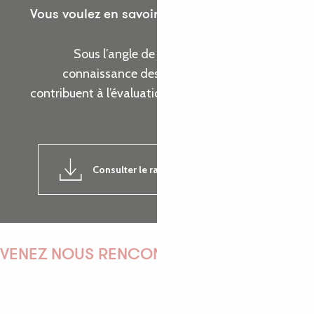
Vous voulez en savoir plus sur les actions de
l’Office de Tourisme ?
Sous l’angle de cinq thématiques, prenez
connaissance des indicateurs d’activité qui
contribuent à l’évaluation de la réalisation de nos
objectifs.
Consulter le rapport d'activité 2024
7MB
VENEZ NOUS RENCONTRER !