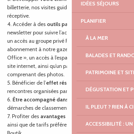
IDÉES SÉJOURS
billetterie, nos visites guidées et notre agence
réceptive.
PLANIFIER
4. Accéder à des
outils partagés
tels que notre
newsletter pour suivre l’actualité touristique locale,
À LA MER
un accès au groupe privé Facebook, un
abonnement à notre gazette « Trégor Post
BALADES ET RAND
Office », un accès à l’espace professionnel de notre
site internet, ainsi qu’un pack communication
PATRIMOINE ET SI
comprenant des photos.
5. Bénéficier de l’
effet réseau
en participant aux
DÉGUSTATION ET 
rencontres organisées par l’Office de Tourisme.
6.
Être accompagné dans vos projets
et
IL PLEUT ? RIEN À CI
démarches de classement et de labellisation.
7. Profiter des
avantages du passeport privilège
ACCESSIBILITÉ : 
ainsi que de tarifs préférentiels sur nos produits
Boutik.