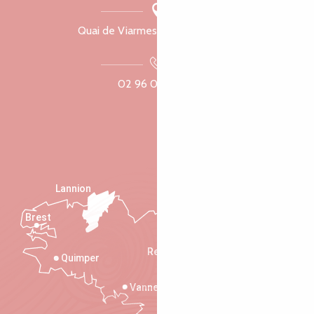
Quai de Viarmes, 22300 Lannion
02 96 05 60 70
Lannion
Brest
Saint-Malo
Rennes
Quimper
Vannes