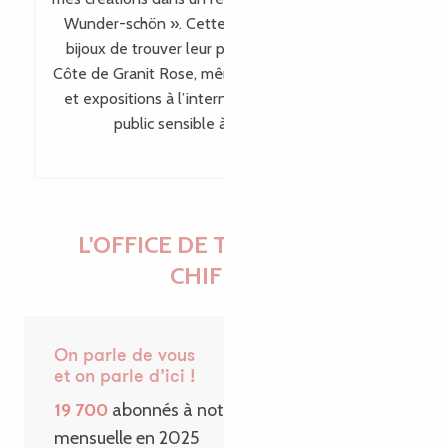
Wunder-schön ». Cette visibilité permet à mes
bijoux de trouver leur place bien au-delà de la
Côte de Granit Rose, même en dehors des salons
et expositions à l’international, en touchant un
public sensible à leur singularité.
L'OFFICE DE TOURISME EN
CHIFFRES
On parle de vous
et on parle d’ici !
19 700
abonnés à notre Newsletter
mensuelle en 2025