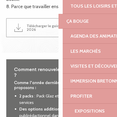
TOUS LES LOISIRS 
8. Parce que travailler ensemble est une évidence !
ÇA BOUGE
Télécharger le guide du partenariat
4MB
2026
AGENDA DES ANIMAT
LES MARCHÉS
VISITES ET DÉCOUV
Comment renouveler votre partenariat
?
IMMERSION BRETON
Comme l’année dernière, nous vous
proposons :
PROFITER
2 packs
: Pack Glaz et Pack Roz, incluant des
services
Des options additionnelles
: encart
EXPOSITIONS
publirédactionnel dans le guide des loisirs ou