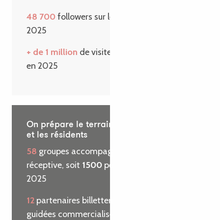
48 700
followers sur les réseaux sociaux en
2025
+ de 1 million
de visiteurs sur le site internet
en 2025
On prépare le terrain pour les visiteurs
et les résidents
58
groupes accompagnés par l’agence
réceptive, soit
1500
personnes reçues en
2025
12
partenaires billetterie et
29
visites
guidées commercialisées pour le compte