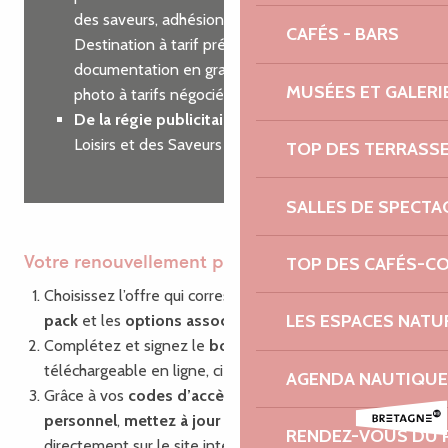
des saveurs, adhésion à Côtes d’Armor
CAFÉS - BARS
Destination à tarif préférentiel, commande de
documentation en grande quantité, shooting
MUSÉES ET GALERI
photo à tarifs négociés…
De la régie publicitaire
sur nos guides des
Loisirs et des Saveurs
TOP DES TERRASS
SALLES DE SPECTA
TOP DES CAFÉS-C
Votre renouvellement pas à pas
Choisissez l’offre qui correspond à vos besoins : le
LES ESPACES NATU
pack
et les
options associées
Complétez et signez le
bon de commande
,
téléchargeable en ligne, ci-dessous.
AGENDA NAUTIQUE
Grâce à vos
codes d’accès
à votre compte
personnel
,
mettez à jour vos informations
RENDEZ-VOUS DU 
directement sur le site internet via la plate-forme de