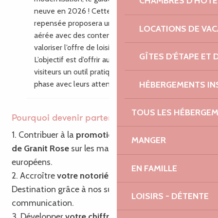
CHAMBRES D'HÔTE
neuve en 2026 ! Cette nouvelle édition
repensée proposera une mise en page plus
LOCATIONS DE VA
aérée avec des contenus enrichis pour
valoriser l’offre de loisirs du territoire.
GÎTES D'ÉTAPE ET
L’objectif est d’offrir aux habitants et aux
visiteurs un outil pratique, inspirant, en
HÉBERGEMENTS IN
phase avec leurs attentes.
TOUS LES HÉBERGE
Pourquoi devenir partenaire ?
1. Contribuer à la
promotion de Bretagne – Côte
MANGER
de Granit Rose
sur les marchés français et
européens.
EN FAMILLE
2. Accroître
votre notoriété
ainsi que celle de la
Destination grâce à nos supports de
LOISIRS - DÉTENTE
communication.
3. Développer
votre chiffre d’affaires
grâce à notre