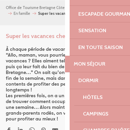
Office de Tourisme Bretagne Côte de Granit Rose
Mes envies
ESCAPADE GOURMA
En famille
Super les vacances chez papi et mamie
SENSATION
Super les vacances chez papi et mamie
Ajouter
EN TOUTE SAISON
À chaque période de vacances scolaires, c’est pareil :
“Allo, maman, vous pourriez prendre les filles pour les
vacances ? Elles aiment tellement aller chez vous, et
MON SÉJOUR
puis ça leur fait du bien de respirer le bon air de
Bretagne…”
On sait qu’on va être sur les rotules à la
fin de la semaine, mais dans le fond, on est tellement
DORMIR
contents de profiter des petites qu’on n’hésite jamais
longtemps !
Les premières fois, on a un peu pataugé. Pas si facile
HÔTELS
de trouver comment occuper les petits-enfants toute
une semaine… Alors maintenant qu’on est des
CAMPINGS
grands-parents rodés, on vous partage nos astuces
pour profiter au mieux !