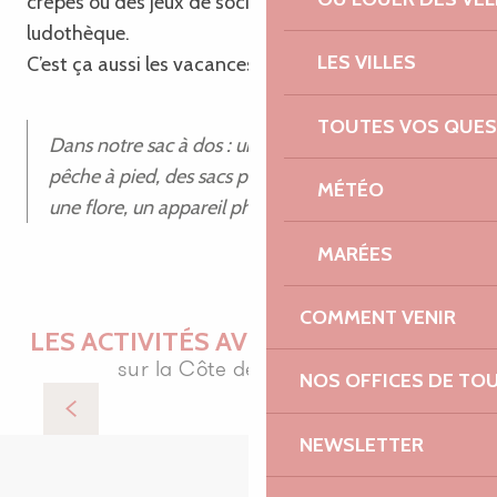
crêpes ou des jeux de société empruntés à la
ludothèque.
LES VILLES
C’est ça aussi les vacances chez papi et mamie !
TOUTES VOS QUES
Dans notre sac à dos : une réglette pour la
pêche à pied, des sacs pour ramener les trésors,
MÉTÉO
une flore, un appareil photo pour les souvenirs !
MARÉES
COMMENT VENIR
LES ACTIVITÉS AVEC PAPI ET MAMIE
sur la Côte de Granit Rose
NOS OFFICES DE TO
Elopirate
NEWSLETTER