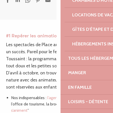
CHAMBRES D'HÔTE
LOCATIONS DE VA
GÎTES D'ÉTAPE ET
#1 Repérer les animations
HÉBERGEMENTS IN
Les spectacles de Place aux mômes
sont toujours
un succès. Pareil pour le festival Môm’Art à la
TOUS LES HÉBERGE
Toussaint : la programmation est sympa, le prix
tout doux et les petites sortent toujours ravies.
MANGER
D’avril à octobre, on trouve aussi plein de sorties
nature avec des animateurs pros, dont certaines
sont réservées aux enfants
EN FAMILLE
Nos indispensables :
l’agenda des animations
de
LOISIRS - DÉTENTE
l’office de tourisme, la brochure
“
Les espaces naturels
s’animent
”