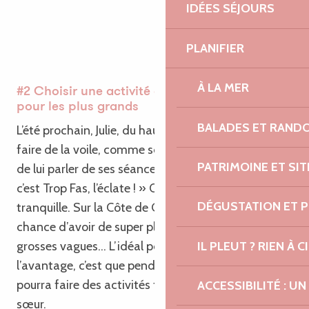
IDÉES SÉJOURS
PLANIFIER
À LA MER
#2 Choisir une activité de plein air encadrée
pour les plus grands
BALADES ET RAND
L’été prochain, Julie, du haut de ses sept ans, veut
faire de la voile, comme son cousin qui n’arrête pas
PATRIMOINE ET SI
de lui parler de ses séances d’optimist. « Tu vas voir
c’est Trop Fas, l’éclate ! » On l’inscrira l’esprit
DÉGUSTATION ET 
tranquille. Sur la Côte de Granit Rose, on a la
chance d’avoir de super plans d’eau protégés, sans
IL PLEUT ? RIEN À CI
grosses vagues… L’idéal pour les enfants ! Et
l’avantage, c’est que pendant ce temps-là on
pourra faire des activités tranquilles avec sa petite
ACCESSIBILITÉ : 
sœur.