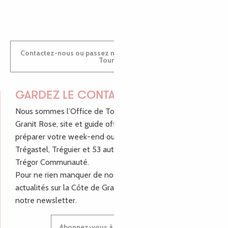
ANTOINE
Contactez-nous ou passez nous voir dans nos Offices de
Tourisme
GARDEZ LE CONTACT !
Nous sommes l’Office de Tourisme Bretagne - Côte de
Granit Rose, site et guide officiel pour vous aider à
préparer votre week-end ou vos vacances à Lannion,
Trégastel, Tréguier et 53 autres communes de Lannion-
Trégor Communauté.
Pour ne rien manquer de nos bons plans et nos
actualités sur la Côte de Granit Rose, inscrivez-vous à
notre newsletter.
Abonnez-vous à notre newsletter