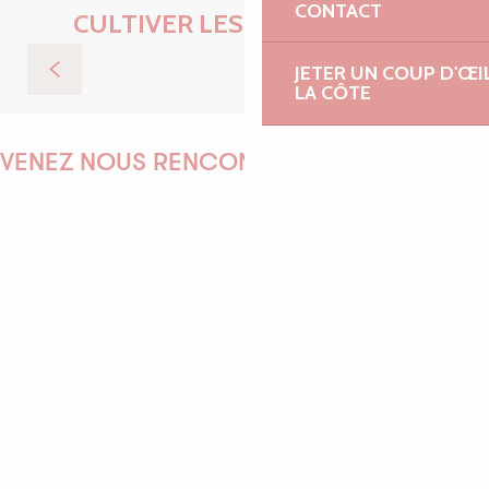
CONTACT
CULTIVER LES EXPÉRIENCES
JETER UN COUP D'ŒI
Balade en mer aux Sept-Îles
LA CÔTE
VENEZ NOUS RENCONTRER !
EMILIE
MARINE