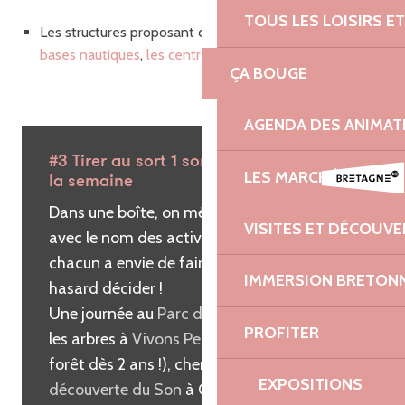
TOUS LES LOISIRS 
Les structures proposant des activités de plein air :
les
bases nautiques
,
les centres équestres
ÇA BOUGE
AGENDA DES ANIMAT
#3 Tirer au sort 1 sortie en famille dans
LES MARCHÉS
la semaine
Dans une boîte, on mélange des papiers
VISITES ET DÉCOUV
avec le nom des activités ou parcs que
chacun a envie de faire, et on laisse le
IMMERSION BRETON
hasard décider !
Une journée au
Parc du Radôme
, escalader
PROFITER
les arbres à
Vivons Perchés
(il y a une mini-
forêt dès 2 ans !), cheminer au
Centre de
EXPOSITIONS
découverte du Son
à Cavan… Il faut