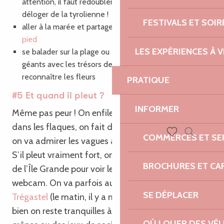
attention, il faut redoubler d’ingéniosité pour les
déloger de la tyrolienne !
FESTIVALS ET SOIR
aller à la marée et partager nos secrets de
pêche à
pied
LES EXPÉRIENCES À V
se balader sur la plage ou en forêt, faire des mandalas
géants avec les trésors de la nature, leur apprendre à
reconnaître les fleurs
PRATIQUE
#5 Et quand il pleut ?
INFORMER
Même pas peur ! On enfile bottes et cirés, on saute
dans les flaques, on fait des courses d’escargots,
COMMERCES ET SE
on va admirer les vagues au bout de l’Ile Grande…
Recherch
Voir les favoris
S’il pleut vraiment fort, on s’abrite à
la station LPO
BROCHURES ET CA
de l’Île Grande pour voir les Fous de Bassan à la
webcam. On va parfois aussi patauger au
Forum de
SE DÉPLACER
Trégastel
(le matin, il y a moins de monde !)… Ou
bien on reste tranquilles à la maison, à faire des
OÙ LOUER DES VÉL