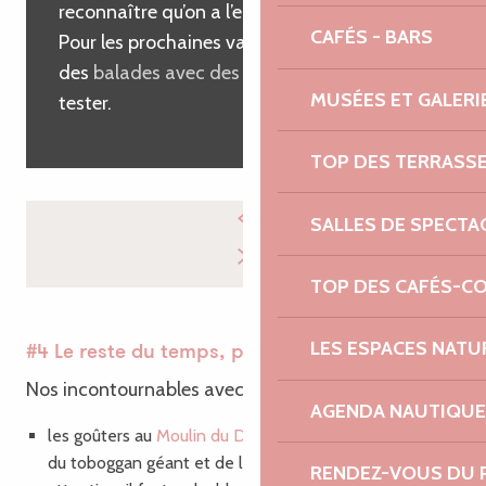
reconnaître qu’on a l’embarras du choix ici !
CAFÉS - BARS
Pour les prochaines vacances, j’ai repéré
des
balades avec des ânes
à Lanvellec, à
MUSÉES ET GALERI
tester.
TOP DES TERRASS
SALLES DE SPECTA
TOP DES CAFÉS-C
LES ESPACES NATU
#4 Le reste du temps, pro-fi-ter !
Nos incontournables avec les filles :
AGENDA NAUTIQUE
l
es goûters au
Moulin du Duc
à Lannion, pour profiter
du toboggan géant et de l’accrobranche gratuit mais
RENDEZ-VOUS DU 