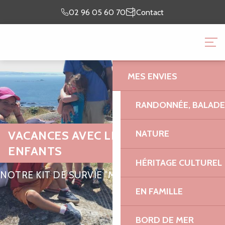
Aller
Je prépare
Je suis
02 96 05 60 70
Contact
au
mon séjour
sur place
contenu
OFFICE DE TOURISME 
principal
GRANIT ROSE
MES ENVIES
RANDONNÉE, BALADES
VACANCES AVEC LES PETITS-
NATURE
ENFANTS
HÉRITAGE CULTUREL
NOTRE KIT DE SURVIE "MADE IN TRÉGOR"
EN FAMILLE
BORD DE MER