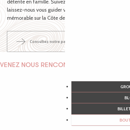
détente en famille. Suivez-nous sur Pinterest et
laissez-nous vous guider vers une aventure
mémorable sur la Côte de Granit Rose !
Consultez notre page pinterest
VENEZ NOUS RENCONTRER !
GR
EMILIE
B
BILL
BOU
MARINE