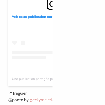
Voir cette publication sur Instagram
Une publication partagée par Eckhard (@eckymeier)
📍Tréguier
👏photo by
@eckymeier