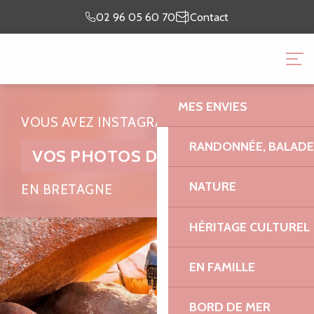
Aller
Je prépare
Je suis
02 96 05 60 70
Contact
au
mon séjour
sur place
contenu
OFFICE DE TOURISME 
principal
GRANIT ROSE
MES ENVIES
VOUS AVEZ INSTAGRAMÉ
RANDONNÉE, BALADES
VOS PHOTOS DE VACANCES
NATURE
EN BRETAGNE
HÉRITAGE CULTUREL
EN FAMILLE
BORD DE MER