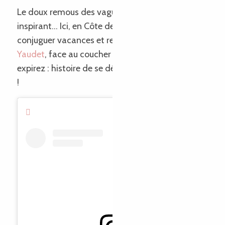
Le doux remous des vagues, un panorama
inspirant… Ici, en Côte de Granit Rose, on sait
conjuguer vacances et ressourcement. Ici au
Yaudet
, face au coucher de soleil, inspirez et
expirez : histoire de se détendre avant la rentrée
!