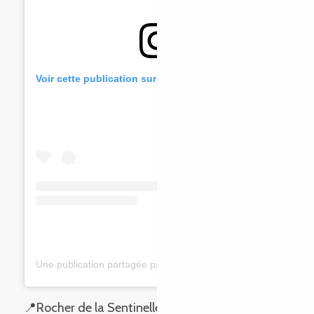
Voir cette publication sur Instagram
Une publication partagée par V@lou🤗 Dreux Valérie (@dreuxvalou)
📍Rocher de la Sentinelle, à Penvénan