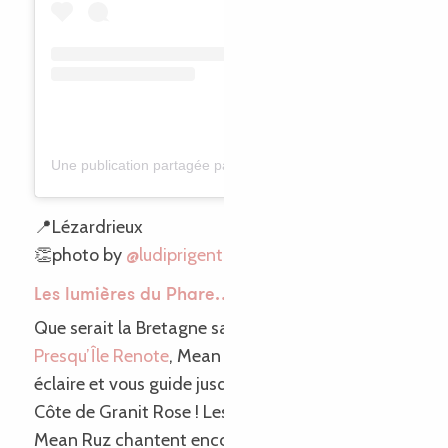
Une publication partagée par Lu dit… (@ludiprigent)
📍Lézardrieux
👏photo by
@ludiprigent
Les lumières du Phare… de Mean Ruz !
Que serait la Bretagne sans ses phares ? Sur la
Presqu’Île Renote
, Mean Ruz à Ploumanac’h vous
éclaire et vous guide jusqu’à
(Alexandrie)
sur la
Côte de Granit Rose ! Les lumières du phare de
Mean Ruz chantent encore la même mélodie :