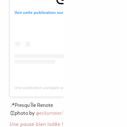
Voir cette publication sur Instagram
Une publication partagée par Eckhard (@eckymeier)
📍Presqu’Île Renote
👏photo by
@eckymeier
Une pause bien iodée !