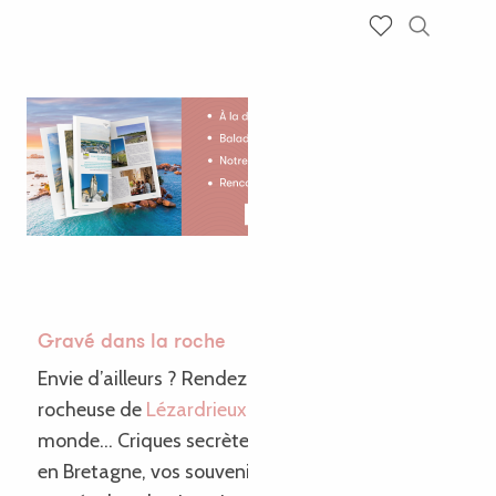
Recherch
Voir les favoris
Gravé dans la roche
Envie d’ailleurs ? Rendez-vous sur la côte
rocheuse de
Lézardrieux
et ses airs de bout du
monde… Criques secrètes et falaises escarpées :
en Bretagne, vos souvenirs de vacances sont