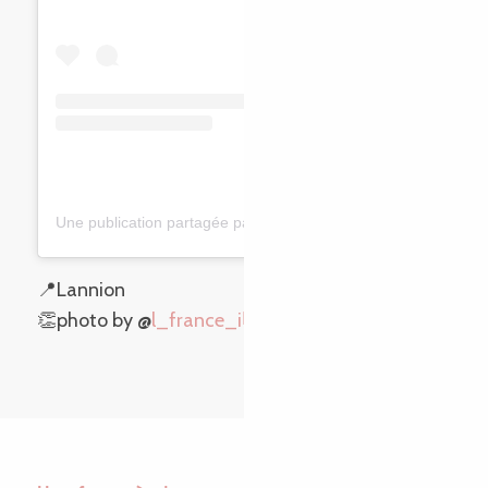
Une publication partagée par La France Immortelle 🇨🇵 (@l_france_i)
📍Lannion
👏photo by @
l_france_i