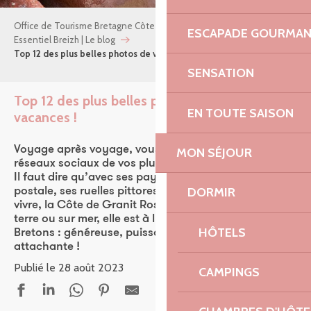
Office de Tourisme Bretagne Côte de Granit Rose
ESCAPADE GOURMA
Essentiel Breizh | Le blog
Top 12 des plus belles photos de vos vacances !
SENSATION
Top 12 des plus belles photos de vos
EN TOUTE SAISON
vacances !
Ajou
Voyage après voyage, vous avez éclaboussé les
MON SÉJOUR
réseaux sociaux de vos plus belles photos souvenirs !
Il faut dire qu’avec ses paysages aux allures de carte
DORMIR
postale, ses ruelles pittoresques et sa douceur de
vivre, la Côte de Granit Rose a de quoi charmer… Sur
terre ou sur mer, elle est à l’instar du caractère des
HÔTELS
Bretons : généreuse, puissante…et terriblement
attachante !
Publié le 28 août 2023
CAMPINGS