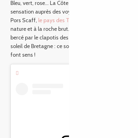
Bleu, vert, rose… La Côte de Granit Rose fait
sensation auprès des voyageurs ! Du Gouffre à
Pors Scaff,
le pays des Tors
est une ôde à la
nature et à la roche brut. Les cheveux aux vents,
bercé par le clapotis des vagues, sous le doux
soleil de Bretagne : ce sont des vacances qui
font sens !