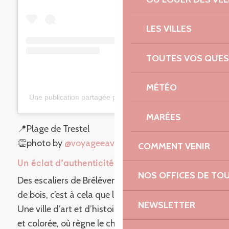
LES VILLES
TOUTES VOS QUES
MÉTÉO
Une publication partagée par @voyageravecmarie
MARÉES
📍Plage de Trestel
👏photo by
@voyageeavecmarie
COMMENT VENIR
Un éclat d’authenticité
NOS OFFICES DE TO
Des escaliers de Brélévenez aux maisons à pans
de bois, c’est à cela que l’on reconnaît
Lannion
!
NEWSLETTER
Une ville d’art et d’histoire (de caractère), fleurie
et colorée, où règne le charme d’antan d’un