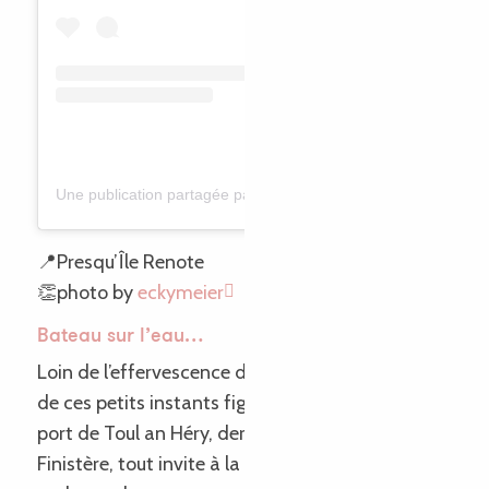
Une publication partagée par Eckhard (@eckymeier)
📍Presqu’Île Renote
👏photo by
eckymeier
Bateau sur l’eau…
Loin de l’effervescence de la vie, on aime profiter
de ces petits instants figés dans le temps ! Ici au
port de Toul an Héry, dernier mouillage avant le
Finistère, tout invite à la relaxation et à l’envie de