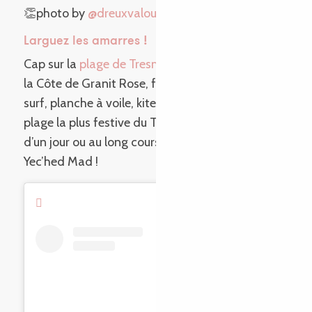
👏photo by
@dreuxvalou
Larguez les amarres !
Cap sur la
plage de Tresmeur
! Toute l’année, sur
la Côte de Granit Rose, faites ce qui vous plaît :
surf, planche à voile, kitesurf… C’est également la
plage la plus festive du Trégor ! Alors, capitaine
d’un jour ou au long cours : Hissez-haut et
Yec’hed Mad !