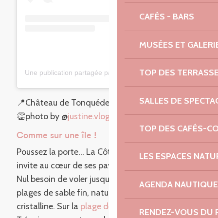
CAFÉS - BARS
MUSÉES ET GALERI
TOP DES TERRASS
Une publication partagée par Justine🌹 (@justine.vlog)
SALLES DE SPECTA
📍Château de Tonquédec
👏photo by @
justine.vlog
TOP DES CAFÉS-C
Comme sur une île !
Poussez la porte… La Côte de Granit Rose vous
LES ESPACES NATU
invite au cœur de ses paysages époustouflants.
Nul besoin de voler jusqu’à Hawaï pour trouver
AGENDA NAUTIQUE
plages de sable fin, nature luxuriante et eau
cristalline. Sur la
plage de Trestel
, à Trévou-
RENDEZ-VOUS DU 