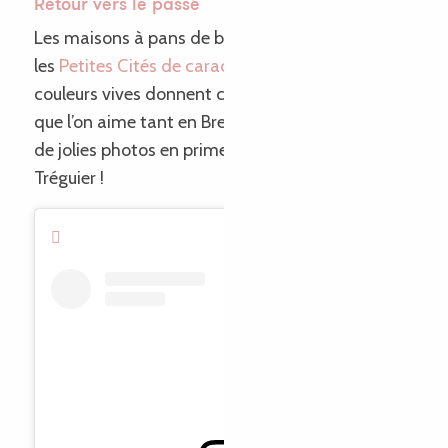
Retour vers le passé
Les maisons à pans de bois typiques constellent
les
Petites Cités de caractère de Bretagne
! Leurs
couleurs vives donnent ce petit côté authentique
que l’on aime tant en Bretagne… et elles offrent
de jolies photos en prime ! Souriez, vous êtes à
Tréguier !