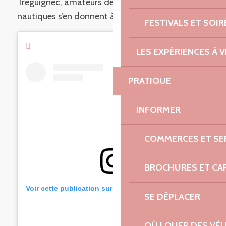
Tréguignec, amateurs de bronzette et d’activités
nautiques s’en donnent à cœur joie !
FESTIVALS ET SOIR
LES EXPÉRIENCES À V
PRATIQUE
INFORMER
COMMERCES ET SE
BROCHURES ET CA
Voir cette publication sur Instagram
SE DÉPLACER
OÙ LOUER DES VÉL