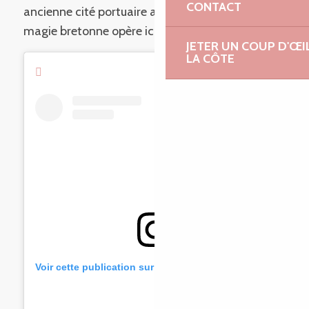
CONTACT
ancienne cité portuaire au fond d’un aber… La
magie bretonne opère ici !
JETER UN COUP D'ŒI
LA CÔTE
Voir cette publication sur Instagram