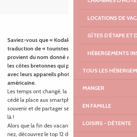
CHAMBRES D'HÔTE
LOCATIONS DE VA
GÎTES D'ÉTAPE ET
Saviez-vous que « Kodakerien » est une
traduction de « touristes » en breton ! Cela
HÉBERGEMENTS IN
provient du nom donné aux premiers visiteurs sur
les côtes bretonnes qui prenaient des clichés
TOUS LES HÉBERGE
avec leurs appareils photos de la célèbre marque
américaine.
MANGER
Les temps ont changé, la pellicule argentique a
cédé la place aux smartphones. Mais l’envie de se
EN FAMILLE
souvenir et de partager ses vacances est toujours
là !
LOISIRS - DÉTENTE
Alors que la fin des vacances pointe le bout de son
nez, découvrez le top 12 de vos plus belles photos