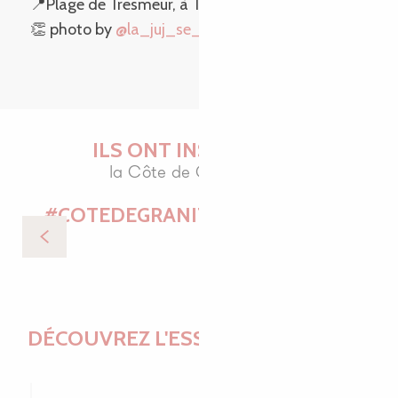
📍Plage de Tresmeur, à Trébeurden
👏 photo by
@la_juj_se_balade
ILS ONT INSTAGRAMÉ
la Côte de Granit Rose
#COTEDEGRANITROSETOURISME
DÉCOUVREZ L'ESSENTIEL DU BLOG