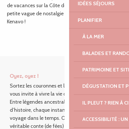
IDÉES SÉJOURS
de vacances sur la Côte de Granit Rose. Pour une
petite vague de nostalgie made in Bretagne !
PLANIFIER
Kenavo !
À LA MER
BALADES ET RAND
PATRIMOINE ET SI
Oyez, oyez !
Sortez les couronnes et les épées,
Tonquédec
DÉGUSTATION ET 
vous invite à vivre la vie de château !
Entre légendes ancestrales et pierres chargées
IL PLEUT ? RIEN À CI
d’histoire, chaque instant passé ici est un
voyage dans le temps. On se retrouve pour un
ACCESSIBILITÉ : 
véritable conte (de fées) d’été ?