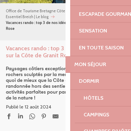
Office de Tourisme Bretagne Côte de Granit Rose
ESCAPADE GOURMA
Essentiel Breizh | Le blog
Vacances rando : top 3 de nos idées rando sur la Côte de Granit
Rose
SENSATION
EN TOUTE SAISON
Vacances rando : top 3 de nos idées rando
sur la Côte de Granit Rose
Ajou
MON SÉJOUR
Paysages côtiers exceptionnels, forêts mystérieuses,
rochers sculptés par la mer et plages de sable fin :
DORMIR
quoi de mieux que la Côte de Granit Rose pour une
randonnée hors des sentiers battus ? C’est l’une des
activités parfaites pour partir à l’aventure au cœur
HÔTELS
de la nature !
Publié le 12 août 2024
CAMPINGS