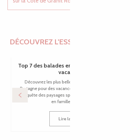
sur la Côte de Granit Rose ?
DÉCOUVREZ L'ESSENTIEL DU BLOG
Top 7 des balades en famille pendant les
vacances
Découvrez les plus belles balades en famille en
Bretagne pour des vacances inoubliables ! Partez à la
conquête des paysages spectaculaires de la Bretagne
en famille et vivez...
Lire la suite