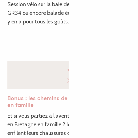
Session vélo sur la baie de Trégastel, trail iodé sur le
GR34 ou encore balade équestre pour les enfants, il
y en a pour tous les goûts.
Bonus : les chemins de l’eau à la Roche-Jaudy
en famille
Et si vous partiez à l’aventure lors de vos vacances
en Bretagne en famille ? Ici, petits et grands
enfilent leurs chaussures de randonnée pour