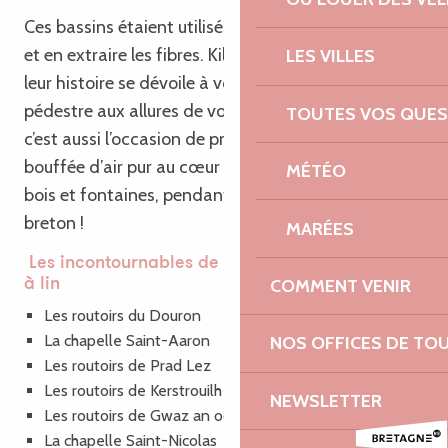
Ces bassins étaient utilisés autrefois pour rouir le lin
et en extraire les fibres. Kilomètre après kilomètre,
LES VILLES
leur histoire se dévoile à vous le temps d’une balade
pédestre aux allures de voyage dans le temps. Et
TOUTES VOS QUES
c’est aussi l’occasion de prendre une grande
bouffée d’air pur au cœur de la nature, entre sous-
MÉTÉO
bois et fontaines, pendant vos vacances en pays
breton !
MARÉES
Les incontournables de la randonnée 21 routoirs
COMMENT VENIR
à lin
Les routoirs du Douron
La chapelle Saint-Aaron
NOS OFFICES DE TO
Les routoirs de Prad Lez
Les routoirs de Kerstrouilh
NEWSLETTER
Les routoirs de Gwaz an oc’hant
La chapelle Saint-Nicolas