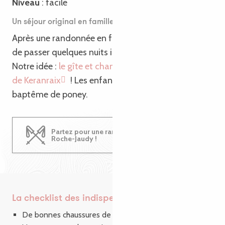
Niveau
: facile
Un séjour original en famille en Bretagne
Après une randonnée en famille, quoi de mieux que
de passer quelques nuits insolites en pleine nature ?
Notre idée :
le gîte et chambre d’hôtes du Moulin
de Keranraix
! Les enfants vont adorer y faire leur
baptême de poney.
Partez pour une randonnée en famille à La
Roche-Jaudy !
La checklist des indispensables en randonnée
De bonnes chaussures de marche