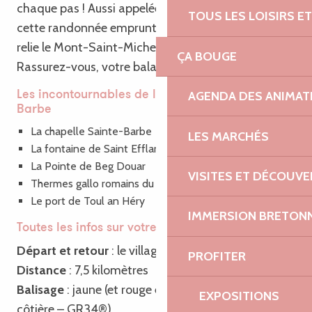
chaque pas ! Aussi appelée le sentier des Douaniers,
TOUS LES LOISIRS 
cette randonnée emprunte une partie du GR34, qui
relie le Mont-Saint-Michel à Saint-Nazaire.
ÇA BOUGE
Rassurez-vous, votre balade est bien plus courte !
AGENDA DES ANIMAT
Les incontournables de la randonnée de Sainte
Barbe
La chapelle Sainte-Barbe
LES MARCHÉS
La fontaine de Saint Efflam
La Pointe de Beg Douar
VISITES ET DÉCOUV
Thermes gallo romains du Hogolo
Le port de Toul an Héry
IMMERSION BRETON
Toutes les infos sur votre rando
Départ et retour
: le village de Plestin-les-Grèves
PROFITER
Distance
: 7,5 kilomètres
Balisage
: jaune (et rouge et blanc sur la partie
EXPOSITIONS
côtière – GR34®)