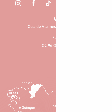
Quai de Viarmes, 22300 Lannion
02 96 05 60 70
Lannion
Brest
Saint-Malo
Rennes
Quimper