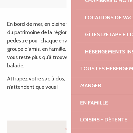
CHAMBRES D'HÔTE
LOCATIONS DE VA
En bord de mer, en pleine forêt ou à la découverte
du patrimoine de la région, ici, il y a une randonnée
GÎTES D'ÉTAPE ET
pédestre pour chaque envie… Et chaque profil ! En
groupe d’amis, en famille, ou même en couple, il ne
HÉBERGEMENTS IN
vous reste plus qu’à trouver vos compagnons de
balade.
TOUS LES HÉBERGE
Attrapez votre sac à dos, les sentiers bretons
MANGER
n’attendent que vous !
EN FAMILLE
LOISIRS - DÉTENTE