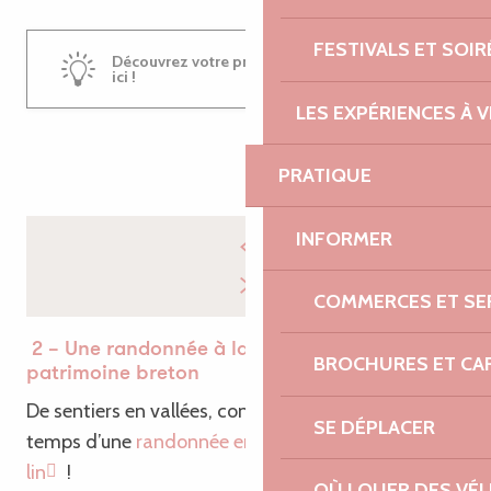
FESTIVALS ET SOIR
Découvrez votre prochain séjour détente
ici !
LES EXPÉRIENCES À V
PRATIQUE
INFORMER
COMMERCES ET SE
2 – Une randonnée à la découverte du
BROCHURES ET CA
patrimoine breton
De sentiers en vallées, conjuguer nature et culture le
SE DÉPLACER
temps d’une
randonnée en quête des 21 routoirs à
lin
!
OÙ LOUER DES VÉL