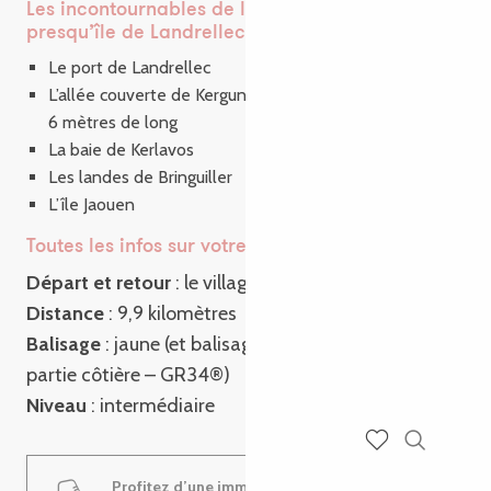
Les incontournables de la randonnée de la
presqu’île de Landrellec
Le port de Landrellec
L’allée couverte de Kerguntuil et un dolmen massif de
6 mètres de long
La baie de Kerlavos
Les landes de Bringuiller
L’île Jaouen
Toutes les infos sur votre rando
Départ et retour
: le village de Pleumeur-Bodou
Distance
: 9,9 kilomètres
Balisage
: jaune (et balisage rouge et blanc sur la
partie côtière – GR34®)
Niveau
: intermédiaire
Recherch
Voir les favoris
Profitez d’une immersion au cœur de la