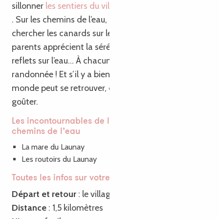
sillonner
les sentiers du village de La Roche-Jaudy
. Sur les chemins de l’eau, les enfants s’amusent à
chercher les canards sur les berges, tandis que les
parents apprécient la sérénité des paysages et les
reflets sur l’eau… À chacun ses petits plaisirs en
randonnée ! Et s’il y a bien un moment où tout le
monde peut se retrouver, c’est bien sûr à la pause
goûter.
Les incontournables de la randonnée les
chemins de l’eau
La mare du Launay
Les routoirs du Launay
Toutes les infos sur votre rando
Départ et retour
: le village de La Roche-Jaudy
Distance
: 1,5 kilomètres