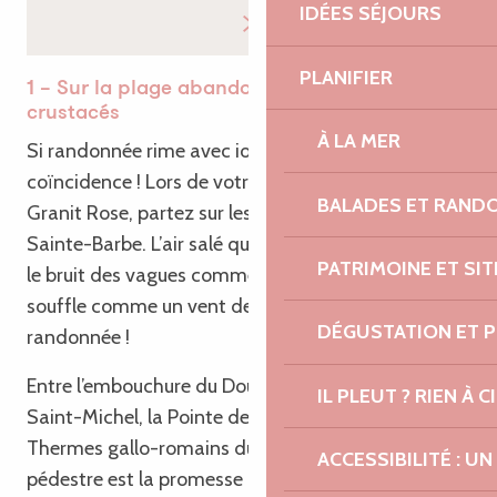
IDÉES SÉJOURS
PLANIFIER
1 – Sur la plage abandonnée, randonnée &
crustacés
À LA MER
Si randonnée rime avec iodé, c’est loin d’être une
coïncidence ! Lors de votre séjour sur la Côte de
BALADES ET RAND
Granit Rose, partez sur les sentiers de la boucle de
Sainte-Barbe. L’air salé qui chatouille vos narines et
PATRIMOINE ET SI
le bruit des vagues comme murmure de fond, il
souffle comme un vent de liberté pendant cette
DÉGUSTATION ET 
randonnée !
Entre l’embouchure du Douron et les grèves de
IL PLEUT ? RIEN À CI
Saint-Michel, la Pointe de Beg Douar et les
Thermes gallo-romains du Hogolo, cette balade
ACCESSIBILITÉ : 
pédestre est la promesse de nouveaux paysages à