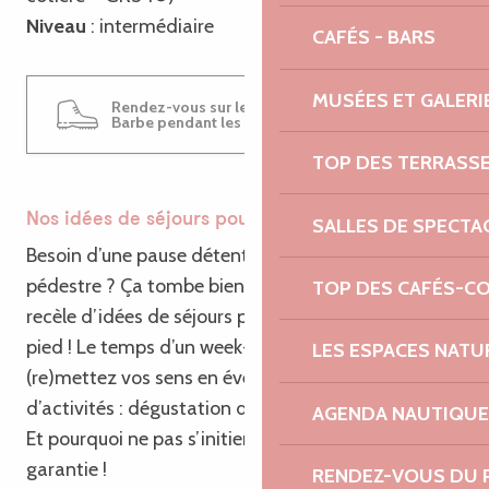
Niveau
: intermédiaire
CAFÉS - BARS
MUSÉES ET GALERI
Rendez-vous sur les sentiers de Sainte-
Barbe pendant les vacances !
TOP DES TERRASS
Nos idées de séjours pour prolonger la balade
SALLES DE SPECTA
Besoin d’une pause détente après votre randonnée
pédestre ? Ça tombe bien, la Côte de Granit Rose
TOP DES CAFÉS-C
recèle d’idées de séjours pour vous remettre sur
pied ! Le temps d’un week-end bien-être,
LES ESPACES NATU
(re)mettez vos sens en éveil au gré d’une multitude
d’activités : dégustation d’huître, session jacuzzi…
AGENDA NAUTIQUE
Et pourquoi ne pas s’initier au golf ? Relaxation
garantie !
RENDEZ-VOUS DU 