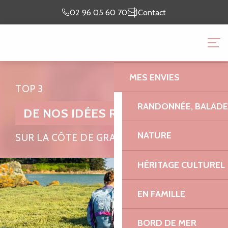
Aller
Je prépare
Je suis
02 96 05 60 70
Contact
au
mon séjour
sur place
contenu
OFFICE DE TOURISME 
principal
GRANIT ROSE
MES ENVIES
TOP 3
RANDONNÉE, BALADES
DE NOS IDÉES RANDO
NATURE
SUR LA CÔTE DE GRANIT ROSE
HÉRITAGE CULTUREL
EN FAMILLE
BORD DE MER