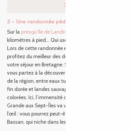
3 – Une randonnée pédestre 100% nature
Sur la
presqu’île de Landrellec
, partez pour 10
kilomètres à pied… Qui usent à peine les souliers !
Lors de cette randonnée entre terre et mer,
profitez du meilleur des deux éléments pendant
votre séjour en Bretagne. Sur une demi-journée,
vous partez à la découverte des paysages nuancés
de la région, entre eaux turquoise, plage de sable
fin dorée et landes sauvages jonchées de fleurs
colorées. Ici, l’immensité des panoramas de l’Île-
Grande aux Sept-Îles va vous subjuguer. Ouvrez
l’œil : vous pourrez peut-être apercevoir un fou de
Bassan, qui niche dans les environs !