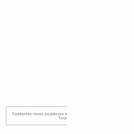
EMILIE
MARINE
ANTOINE
Contactez-nous ou passez nous voir dans nos Offices de
Tourisme