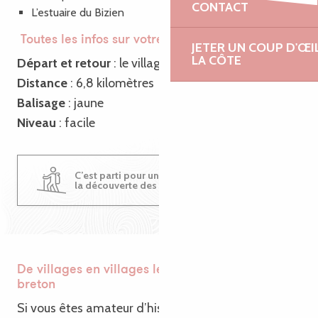
CONTACT
L’estuaire du Bizien
Toutes les infos sur votre rando
JETER UN COUP D'ŒI
LA CÔTE
Départ et retour
: le village de Trédarzec
Distance
: 6,8 kilomètres
Balisage
: jaune
Niveau
: facile
C’est parti pour une randonnée pédestre à
la découverte des routoirs !
De villages en villages le temps d’un séjour
breton
Si vous êtes amateur d’histoire et de patrimoine,